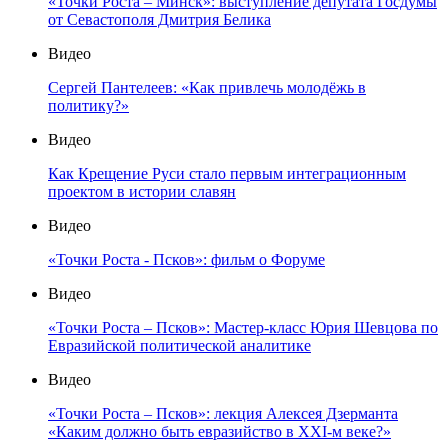
«Точки Роста – Минск»: выступление депутата Госдумы
от Севастополя Дмитрия Белика
Видео
Сергей Пантелеев: «Как привлечь молодёжь в
политику?»
Видео
Как Крещение Руси стало первым интеграционным
проектом в истории славян
Видео
«Точки Роста - Псков»: фильм о Форуме
Видео
«Точки Роста – Псков»: Мастер-класс Юрия Шевцова по
Евразийской политической аналитике
Видео
«Точки Роста – Псков»: лекция Алексея Дзерманта
«Каким должно быть евразийство в XXI-м веке?»