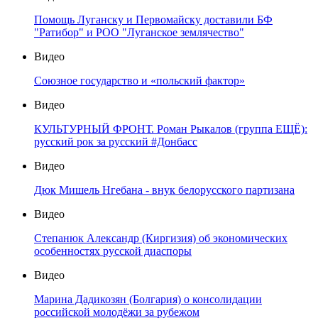
Помощь Луганску и Первомайску доставили БФ
"Ратибор" и РОО "Луганское землячество"
Видео
Союзное государство и «польский фактор»
Видео
КУЛЬТУРНЫЙ ФРОНТ. Роман Рыкалов (группа ЕЩЁ):
русский рок за русский #Донбасс
Видео
Дюк Мишель Нгебана - внук белорусского партизана
Видео
Степанюк Александр (Киргизия) об экономических
особенностях русской диаспоры
Видео
Марина Дадикозян (Болгария) о консолидации
российской молодёжи за рубежом