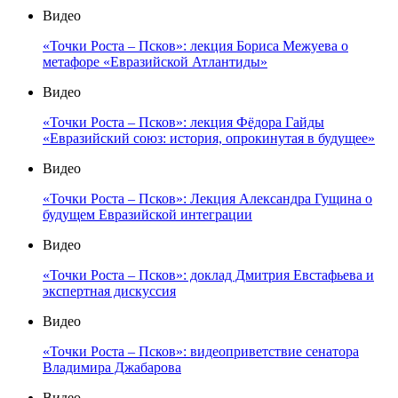
Видео
«Точки Роста – Псков»: лекция Бориса Межуева о
метафоре «Евразийской Атлантиды»
Видео
«Точки Роста – Псков»: лекция Фёдора Гайды
«Евразийский союз: история, опрокинутая в будущее»
Видео
«Точки Роста – Псков»: Лекция Александра Гущина о
будущем Евразийской интеграции
Видео
«Точки Роста – Псков»: доклад Дмитрия Евстафьева и
экспертная дискуссия
Видео
«Точки Роста – Псков»: видеоприветствие сенатора
Владимира Джабарова
Видео