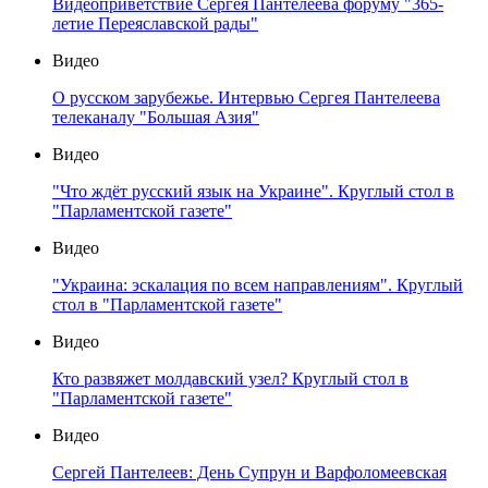
Видеоприветствие Сергея Пантелеева форуму "365-
летие Переяславской рады"
Видео
О русском зарубежье. Интервью Сергея Пантелеева
телеканалу "Большая Азия"
Видео
"Что ждёт русский язык на Украине". Круглый стол в
"Парламентской газете"
Видео
"Украина: эскалация по всем направлениям". Круглый
стол в "Парламентской газете"
Видео
Кто развяжет молдавский узел? Круглый стол в
"Парламентской газете"
Видео
Сергей Пантелеев: День Супрун и Варфоломеевская