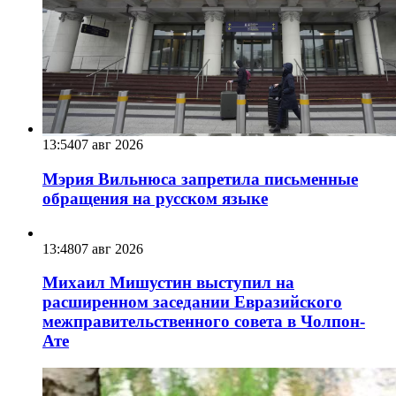
13:54
07 авг 2026
Мэрия Вильнюса запретила письменные
обращения на русском языке
13:48
07 авг 2026
Михаил Мишустин выступил на
расширенном заседании Евразийского
межправительственного совета в Чолпон-
Ате