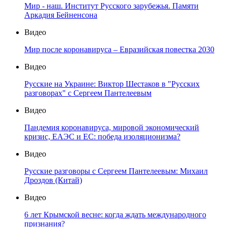
Мир - наш. Институт Русского зарубежья. Памяти
Аркадия Бейненсона
Видео
Мир после коронавируса – Евразийская повестка 2030
Видео
Русские на Украине: Виктор Шестаков в "Русских
разговорах" с Сергеем Пантелеевым
Видео
Пандемия коронавируса, мировой экономический
кризис, ЕАЭС и ЕС: победа изоляционизма?
Видео
Русские разговоры с Сергеем Пантелеевым: Михаил
Дроздов (Китай)
Видео
6 лет Крымской весне: когда ждать международного
признания?