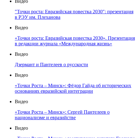
Видео
"Точки роста: Евразийская повестка 2030": презентация
в РЭУ им. Плеханова
Видео
«Точки роста: Евразийская повестка 2030». Презентация
в редакции журнала «Международная жизнь»
Видео
Дзермант и Пантелеев о русскости
Видео
«Точки Роста – Минск»: Фёдор Гайда об исторических
основаниях евразийской интеграции
Видео
«Точки Роста – Минск»: Сергей Пантелеев о
национализме и евразийстве
Видео