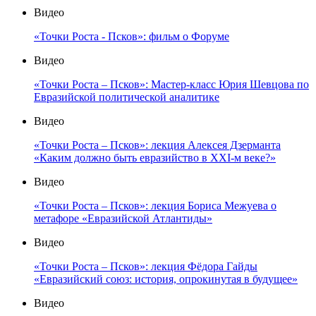
Видео
«Точки Роста - Псков»: фильм о Форуме
Видео
«Точки Роста – Псков»: Мастер-класс Юрия Шевцова по
Евразийской политической аналитике
Видео
«Точки Роста – Псков»: лекция Алексея Дзерманта
«Каким должно быть евразийство в XXI-м веке?»
Видео
«Точки Роста – Псков»: лекция Бориса Межуева о
метафоре «Евразийской Атлантиды»
Видео
«Точки Роста – Псков»: лекция Фёдора Гайды
«Евразийский союз: история, опрокинутая в будущее»
Видео