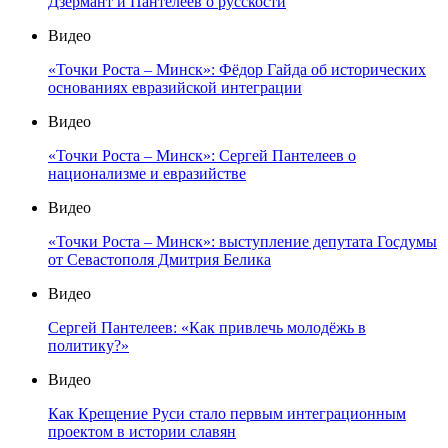
Дзермант и Пантелеев о русскости
Видео
«Точки Роста – Минск»: Фёдор Гайда об исторических
основаниях евразийской интеграции
Видео
«Точки Роста – Минск»: Сергей Пантелеев о
национализме и евразийстве
Видео
«Точки Роста – Минск»: выступление депутата Госдумы
от Севастополя Дмитрия Белика
Видео
Сергей Пантелеев: «Как привлечь молодёжь в
политику?»
Видео
Как Крещение Руси стало первым интеграционным
проектом в истории славян