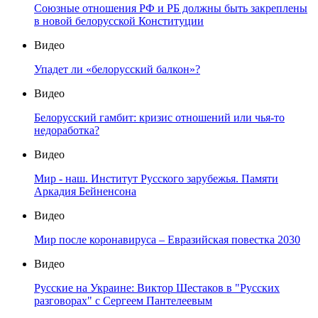
Союзные отношения РФ и РБ должны быть закреплены
в новой белорусской Конституции
Видео
Упадет ли «белорусский балкон»?
Видео
Белорусский гамбит: кризис отношений или чья-то
недоработка?
Видео
Мир - наш. Институт Русского зарубежья. Памяти
Аркадия Бейненсона
Видео
Мир после коронавируса – Евразийская повестка 2030
Видео
Русские на Украине: Виктор Шестаков в "Русских
разговорах" с Сергеем Пантелеевым