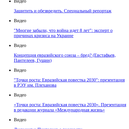
Видео
Защитить и обезвредить. Специальный репортаж
Видео
"Многие забыли, что война идет 8 лет": эксперт о
причинах кризиса на Украине
Видео
Концепция евразийского союза – бред? (Евстафьев,
Пантелеев, Гущин)
Видео
"Точки роста: Евразийская повестка 2030": презентация
в РЭУ им. Плеханова
Видео
«Точки роста: Евразийская повестка 2030». Презентация
в редакции журнала «Международная жизнь»
Видео