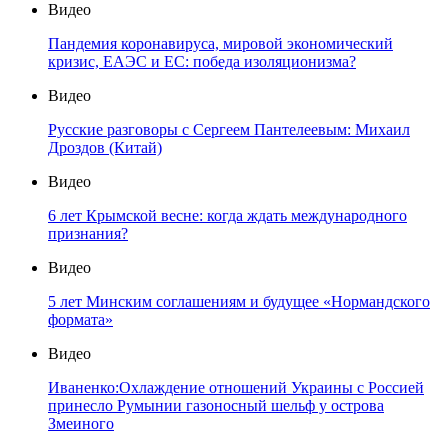
Видео
Пандемия коронавируса, мировой экономический
кризис, ЕАЭС и ЕС: победа изоляционизма?
Видео
Русские разговоры с Сергеем Пантелеевым: Михаил
Дроздов (Китай)
Видео
6 лет Крымской весне: когда ждать международного
признания?
Видео
5 лет Минским соглашениям и будущее «Нормандского
формата»
Видео
Иваненко:Охлаждение отношений Украины с Россией
принесло Румынии газоносный шельф у острова
Змеиного