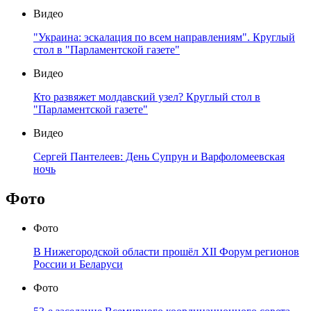
Видео
"Украина: эскалация по всем направлениям". Круглый
стол в "Парламентской газете"
Видео
Кто развяжет молдавский узел? Круглый стол в
"Парламентской газете"
Видео
Сергей Пантелеев: День Супрун и Варфоломеевская
ночь
Фото
Фото
В Нижегородской области прошёл XII Форум регионов
России и Беларуси
Фото