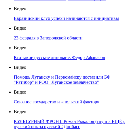
Видео
Евразийский клуб успехи начинаются с инициативы
Видео
23 февраля в Запорожской области
Видео
Кто такие русские липоване. Федор Афанасов
Видео
Помощь Луганску и Первомайску доставили БФ
"Ратибор" и РОО "Луганское землячество"
Видео
Союзное государство и «польский фактор»
Видео
КУЛЬТУРНЫЙ ФРОНТ. Роман Рыкалов (группа ЕЩЁ):
русский рок за русский #Донбасс