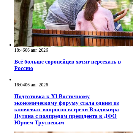
18:46
06 авг 2026
Всё больше европейцев хотят переехать в
Россию
16:04
06 авг 2026
Подготовка к XI Восточному
экономическому форуму стала одним из
ключевых вопросов встречи Владимира
Путина с полпредом президента в ДФО
Юрием Трутневым