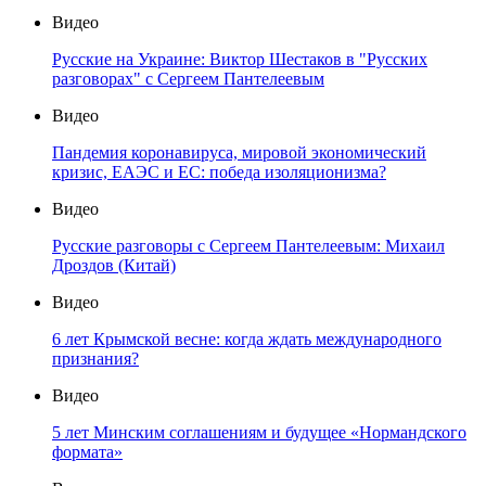
Видео
Русские на Украине: Виктор Шестаков в "Русских
разговорах" с Сергеем Пантелеевым
Видео
Пандемия коронавируса, мировой экономический
кризис, ЕАЭС и ЕС: победа изоляционизма?
Видео
Русские разговоры с Сергеем Пантелеевым: Михаил
Дроздов (Китай)
Видео
6 лет Крымской весне: когда ждать международного
признания?
Видео
5 лет Минским соглашениям и будущее «Нормандского
формата»