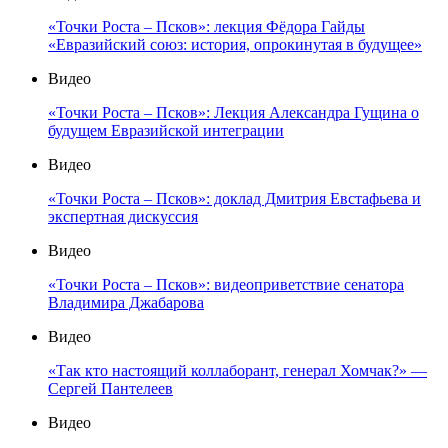
«Точки Роста – Псков»: лекция Фёдора Гайды
«Евразийский союз: история, опрокинутая в будущее»
Видео
«Точки Роста – Псков»: Лекция Александра Гущина о
будущем Евразийской интеграции
Видео
«Точки Роста – Псков»: доклад Дмитрия Евстафьева и
экспертная дискуссия
Видео
«Точки Роста – Псков»: видеоприветствие сенатора
Владимира Джабарова
Видео
«Так кто настоящий коллаборант, генерал Хомчак?» —
Сергей Пантелеев
Видео