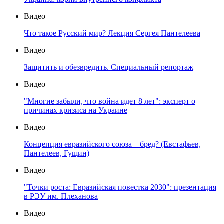
Видео
Что такое Русский мир? Лекция Сергея Пантелеева
Видео
Защитить и обезвредить. Специальный репортаж
Видео
"Многие забыли, что война идет 8 лет": эксперт о
причинах кризиса на Украине
Видео
Концепция евразийского союза – бред? (Евстафьев,
Пантелеев, Гущин)
Видео
"Точки роста: Евразийская повестка 2030": презентация
в РЭУ им. Плеханова
Видео