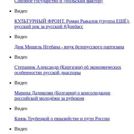
Союзное государство и «польский фактор»
Видео
КУЛЬТУРНЫЙ ФРОНТ. Роман Рыкалов (группа ЕЩЁ):
русский рок за русский #Донбасс
Видео
Дюк Мишель Нгебана - внук белорусского партизана
Видео
Степанюк Александр (Киргизия) об экономических
особенностях русской диаспоры
Видео
Марина Дадикозян (Болгария) о консолидации
российской молодёжи за рубежом
Видео
Князь Трубецкой о евразийстве и пути России
Видео