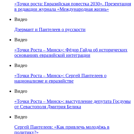
«Точки роста: Евразийская повестка 2030». Презентация
в редакции журнала «Международная жизнь»
Видео
Дзермант и Пантелеев о русскости
Видео
«Точки Роста – Минск»: Фёдор Гайда об исторических
основаниях евразийской интеграции
Видео
«Точки Роста – Минск»: Сергей Пантелеев о
национализме и евразийстве
Видео
«Точки Роста – Минск»: выступление депутата Госдумы
от Севастополя Дмитрия Белика
Видео
Сергей Пантелеев: «Как привлечь молодёжь в
политику?»