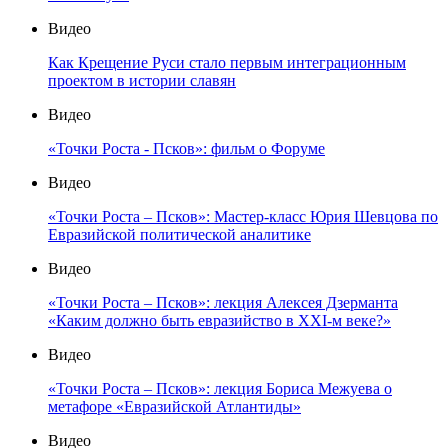
Видео
Как Крещение Руси стало первым интеграционным
проектом в истории славян
Видео
«Точки Роста - Псков»: фильм о Форуме
Видео
«Точки Роста – Псков»: Мастер-класс Юрия Шевцова по
Евразийской политической аналитике
Видео
«Точки Роста – Псков»: лекция Алексея Дзерманта
«Каким должно быть евразийство в XXI-м веке?»
Видео
«Точки Роста – Псков»: лекция Бориса Межуева о
метафоре «Евразийской Атлантиды»
Видео