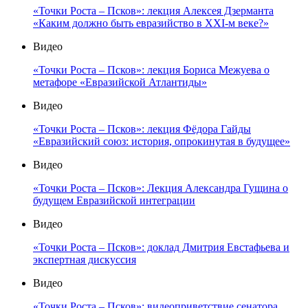
«Точки Роста – Псков»: лекция Алексея Дзерманта
«Каким должно быть евразийство в XXI-м веке?»
Видео
«Точки Роста – Псков»: лекция Бориса Межуева о
метафоре «Евразийской Атлантиды»
Видео
«Точки Роста – Псков»: лекция Фёдора Гайды
«Евразийский союз: история, опрокинутая в будущее»
Видео
«Точки Роста – Псков»: Лекция Александра Гущина о
будущем Евразийской интеграции
Видео
«Точки Роста – Псков»: доклад Дмитрия Евстафьева и
экспертная дискуссия
Видео
«Точки Роста – Псков»: видеоприветствие сенатора