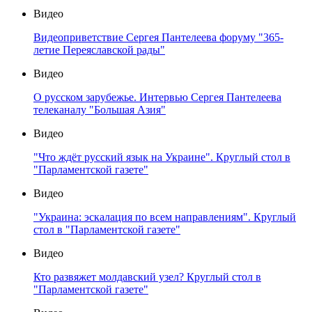
Видео
Видеоприветствие Сергея Пантелеева форуму "365-
летие Переяславской рады"
Видео
О русском зарубежье. Интервью Сергея Пантелеева
телеканалу "Большая Азия"
Видео
"Что ждёт русский язык на Украине". Круглый стол в
"Парламентской газете"
Видео
"Украина: эскалация по всем направлениям". Круглый
стол в "Парламентской газете"
Видео
Кто развяжет молдавский узел? Круглый стол в
"Парламентской газете"