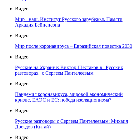
Видео
Мир - наш. Институт Русского зарубежья. Памяти
Аркадия Бейненсона
Видео
Мир после коронавируса – Евразийская повестка 2030
Видео
Русские на Украине: Виктор Шестаков в "Русских
разговорах" с Сергеем Пантелеевым
Видео
Пандемия коронавируса, мировой экономический
кризис, ЕАЭС и ЕС: победа изоляционизма?
Видео
Русские разговоры с Сергеем Пантелеевым: Михаил
Дроздов (Китай)
Видео