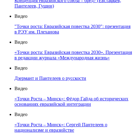
Концепция евразийского союза – бред? (Евстафьев,
Пантелеев, Гущин)
Видео
"Точки роста: Евразийская повестка 2030": презентация
в РЭУ им. Плеханова
Видео
«Точки роста: Евразийская повестка 2030». Презентация
в редакции журнала «Международная жизнь»
Видео
Дзермант и Пантелеев о русскости
Видео
«Точки Роста – Минск»: Фёдор Гайда об исторических
основаниях евразийской интеграции
Видео
«Точки Роста – Минск»: Сергей Пантелеев о
национализме и евразийстве