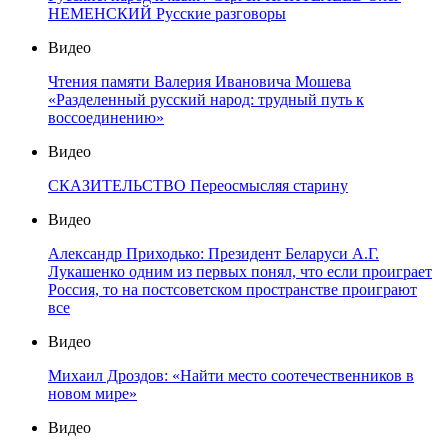
НЕМЕНСКИЙ Русские разговоры
Видео
Чтения памяти Валерия Ивановича Мошева
«Разделенный русский народ: трудный путь к
воссоединению»
Видео
СКАЗИТЕЛЬСТВО Переосмысляя старину
Видео
Александр Приходько: Президент Беларуси А.Г.
Лукашенко одним из первых понял, что если проиграет
Россия, то на постсоветском пространстве проиграют
все
Видео
Михаил Дроздов: «Найти место соотечественников в
новом мире»
Видео