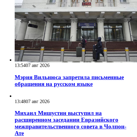
13:54
07 авг 2026
Мэрия Вильнюса запретила письменные
обращения на русском языке
13:48
07 авг 2026
Михаил Мишустин выступил на
расширенном заседании Евразийского
межправительственного совета в Чолпон-
Ате