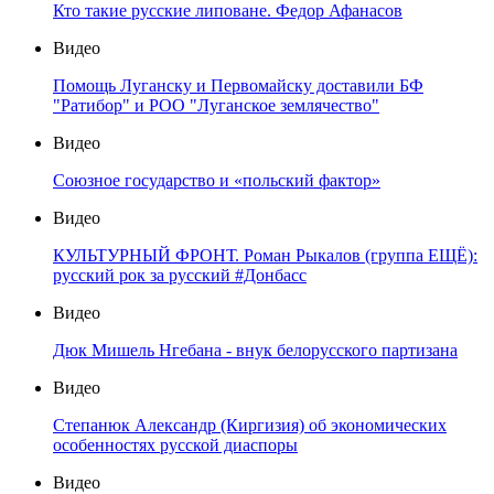
Кто такие русские липоване. Федор Афанасов
Видео
Помощь Луганску и Первомайску доставили БФ
"Ратибор" и РОО "Луганское землячество"
Видео
Союзное государство и «польский фактор»
Видео
КУЛЬТУРНЫЙ ФРОНТ. Роман Рыкалов (группа ЕЩЁ):
русский рок за русский #Донбасс
Видео
Дюк Мишель Нгебана - внук белорусского партизана
Видео
Степанюк Александр (Киргизия) об экономических
особенностях русской диаспоры
Видео