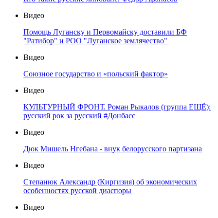
Видео
Помощь Луганску и Первомайску доставили БФ
"Ратибор" и РОО "Луганское землячество"
Видео
Союзное государство и «польский фактор»
Видео
КУЛЬТУРНЫЙ ФРОНТ. Роман Рыкалов (группа ЕЩЁ):
русский рок за русский #Донбасс
Видео
Дюк Мишель Нгебана - внук белорусского партизана
Видео
Степанюк Александр (Киргизия) об экономических
особенностях русской диаспоры
Видео