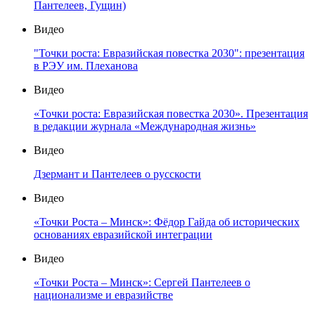
Пантелеев, Гущин)
Видео
"Точки роста: Евразийская повестка 2030": презентация
в РЭУ им. Плеханова
Видео
«Точки роста: Евразийская повестка 2030». Презентация
в редакции журнала «Международная жизнь»
Видео
Дзермант и Пантелеев о русскости
Видео
«Точки Роста – Минск»: Фёдор Гайда об исторических
основаниях евразийской интеграции
Видео
«Точки Роста – Минск»: Сергей Пантелеев о
национализме и евразийстве