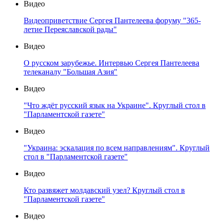
Видео
Видеоприветствие Сергея Пантелеева форуму "365-
летие Переяславской рады"
Видео
О русском зарубежье. Интервью Сергея Пантелеева
телеканалу "Большая Азия"
Видео
"Что ждёт русский язык на Украине". Круглый стол в
"Парламентской газете"
Видео
"Украина: эскалация по всем направлениям". Круглый
стол в "Парламентской газете"
Видео
Кто развяжет молдавский узел? Круглый стол в
"Парламентской газете"
Видео