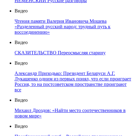
НЕМЕНСКИЙ Русские разговоры
Видео
Чтения памяти Валерия Ивановича Мошева
«Разделенный русский народ: трудный путь к
воссоединению»
Видео
СКАЗИТЕЛЬСТВО Переосмысляя старину
Видео
Александр Приходько: Президент Беларуси А.Г.
Лукашенко одним из первых понял, что если проиграет
Россия, то на постсоветском пространстве проиграют
все
Видео
Михаил Дроздов: «Найти место соотечественников в
новом мире»
Видео