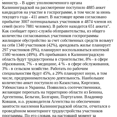
министр. - В адрес уполномоченного органа
Калининградской на рассмотрение поступило 4885 анкет
кандидатов на участие в госпрограмме, в том числе за июнь
текущего года - 411 анкет. В настоящее время согласовано
прибытие 3007 потенциальных участников и 4874 членов их
семей (всего 7881 человек). В работе находится 651 анкета".
Как сообщает пресс-служба облправительства, из общего
количества согласованных участников госпрограммы
жилищное обустройство за счет собственных средств возьмут
на себя 1340 участников (42%), арендовать жилье планирует
297 участников (9%), планируют воспользоваться ипотекой
1580 человек (49%). 4% прибывших в Калининградскую
область будут трудоустроены в строительстве, 8% - в сфере
образования, 7% - в медицине, 4 % - в сфере обслуживания,
3% - в сельском хозяйстве. Работать по рабочим
специальностям будут 45%, а 29% планируют иную, в том
числе, предпринимательскую деятельность. Наибольшее
количество анкет поступило из Казахстана, Киргизии,
Узбекистана и Украины. Появились соотечественники,
желающие переехать на территорию области из Бенина,
Аргентины, Бельгии, Болгарии, Португалии. Владимир
Ковшов, и.о. руководителя Агентства по обеспечению
занятости населения Калининградской области, отчитался о
проведённом мониторинге трудоустройства участников
программы. По его словам, на настоящий момент за