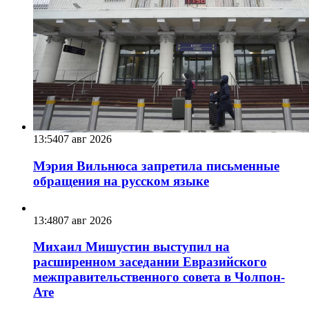
13:54
07 авг 2026
Мэрия Вильнюса запретила письменные
обращения на русском языке
13:48
07 авг 2026
Михаил Мишустин выступил на
расширенном заседании Евразийского
межправительственного совета в Чолпон-
Ате