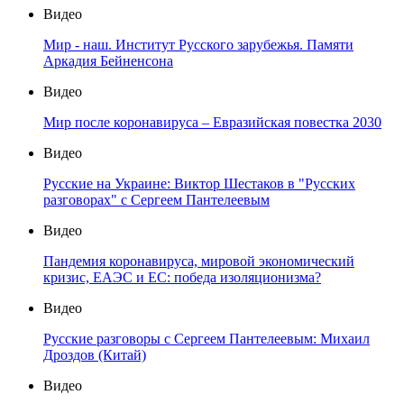
Видео
Мир - наш. Институт Русского зарубежья. Памяти
Аркадия Бейненсона
Видео
Мир после коронавируса – Евразийская повестка 2030
Видео
Русские на Украине: Виктор Шестаков в "Русских
разговорах" с Сергеем Пантелеевым
Видео
Пандемия коронавируса, мировой экономический
кризис, ЕАЭС и ЕС: победа изоляционизма?
Видео
Русские разговоры с Сергеем Пантелеевым: Михаил
Дроздов (Китай)
Видео