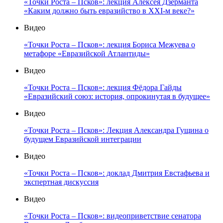
«Точки Роста – Псков»: лекция Алексея Дзерманта
«Каким должно быть евразийство в XXI-м веке?»
Видео
«Точки Роста – Псков»: лекция Бориса Межуева о
метафоре «Евразийской Атлантиды»
Видео
«Точки Роста – Псков»: лекция Фёдора Гайды
«Евразийский союз: история, опрокинутая в будущее»
Видео
«Точки Роста – Псков»: Лекция Александра Гущина о
будущем Евразийской интеграции
Видео
«Точки Роста – Псков»: доклад Дмитрия Евстафьева и
экспертная дискуссия
Видео
«Точки Роста – Псков»: видеоприветствие сенатора