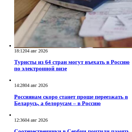
18:12
04 авг 2026
Туристы из 64 стран могут въехать в Россию
по электронной визе
14:28
04 авг 2026
Россиянам скоро станет проще переезжать в
Беларусь, а белорусам – в Россию
12:36
04 авг 2026
Соотечественники в Сербии почтили память