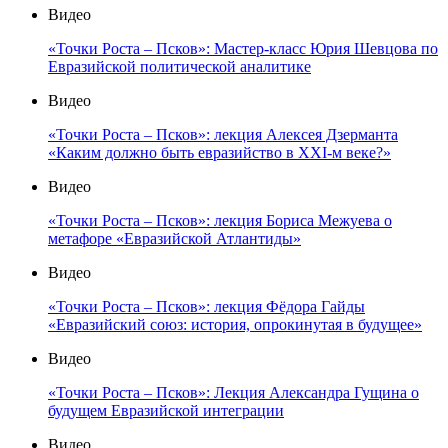
Видео
«Точки Роста – Псков»: Мастер-класс Юрия Шевцова по
Евразийской политической аналитике
Видео
«Точки Роста – Псков»: лекция Алексея Дзерманта
«Каким должно быть евразийство в XXI-м веке?»
Видео
«Точки Роста – Псков»: лекция Бориса Межуева о
метафоре «Евразийской Атлантиды»
Видео
«Точки Роста – Псков»: лекция Фёдора Гайды
«Евразийский союз: история, опрокинутая в будущее»
Видео
«Точки Роста – Псков»: Лекция Александра Гущина о
будущем Евразийской интеграции
Видео