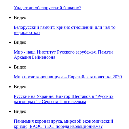
Упадет ли «белорусский балкон»?
Видео
Белорусский гамбит: кризис отношений или чья-то
недоработка?
Видео
Мир - наш. Институт Русского зарубежья. Памяти
Аркадия Бейненсона
Видео
Мир после коронавируса – Евразийская повестка 2030
Видео
Русские на Украине: Виктор Шестаков в "Русских
разговорах" с Сергеем Пантелеевым
Видео
Пандемия коронавируса, мировой экономический
кризис, ЕАЭС и ЕС: победа изоляционизма?