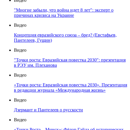
Видео
"Многие забыли, что война идет 8 лет": эксперт о
причинах кризиса на Украине
Видео
Концепция евразийского союза – бред? (Евстафьев,
Пантелеев, Гущин)
Видео
"Точки роста: Евразийская повестка 2030": презентация
в РЭУ им. Плеханова
Видео
«Точки роста: Евразийская повестка 2030». Презентация
в редакции журнала «Международная жизнь»
Видео
Дзермант и Пантелеев о русскости
Видео
«Точки Роста – Минск»: Фёдор Гайда об исторических