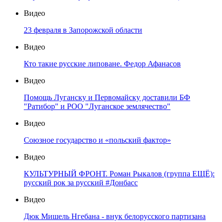
Видео
23 февраля в Запорожской области
Видео
Кто такие русские липоване. Федор Афанасов
Видео
Помощь Луганску и Первомайску доставили БФ
"Ратибор" и РОО "Луганское землячество"
Видео
Союзное государство и «польский фактор»
Видео
КУЛЬТУРНЫЙ ФРОНТ. Роман Рыкалов (группа ЕЩЁ):
русский рок за русский #Донбасс
Видео
Дюк Мишель Нгебана - внук белорусского партизана