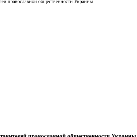
елей православной общественности Украины
дставителей православной общественности Украины