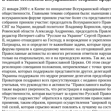
21 января 2009 г. в Киеве по инициативе Всеукраинской обще
общественности. Главными темами собрания были: нынешняя 
всеукраинском форуме приняли участие более ста представите
собрании приняли участие: председатель Всеукраинского Пра
СНГ на Украине, видный политолог Владимир Корнилов, предс
Ровенской области Александр Андриенко, председатель Правле
редактор Интернет-сайта "Русские на Украине" Сергей Проват
II, недавно отошедшего ко Господу, в возрождение и укрепле
Патриарха, но и определит те важнейшие задачи, которые пред
форума пришли к единодушному мнению: на сегодняшний день 
Православные активисты из многих регионов отметили нарушен
только на епархиальную, но и на приходскую жизнь. Так же, 
тенденций в Украинской Православной Церкви. Об этом свидет
резолюцию совещания положения, неприемлемые с точки зрения
епархии, которых поддержали представители других делегаци
Украины поддержали это мудрое решение делегатов предсобор
Проваторов поздравил всех присутствующих с недавно произо
учитывая, что руководство и активисты "Православного выбор
также выразил уверенность, что регистрация и наращивание 
общественности, которая выступает за единство Русской Прав
"Русское содружество" обратился к представителям православ
применяя, таким образом, принцип осуществления "широкой 
той силой, которая серьезно может повлиять к лучшему на со