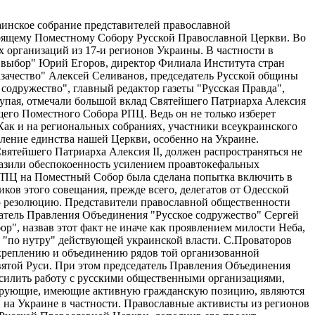
аинское собрание представителей православной
тоящему Поместному Собору Русской Православной Церкви. Во
 организаций из 17-и регионов Украины. В частности в
 выбор" Юрий Егоров, директор Филиала Института стран
ачество" Алексей Селиванов, председатель Русской общины
одружество", главный редактор газеты "Русская Правда",
тупая, отмечали большой вклад Святейшего Патриарха Алексия
щего Поместного Собора РПЦ. Ведь он не только изберет
 Как и на региональных собраниях, участники всеукраинского
ление единства нашей Церкви, особенно на Украине.
ятейшего Патриарха Алексия II, должен распространяться не
ыразили обеспокоенность усилением проавтокефальных
 УПЦ на Поместный Собор была сделана попытка включить в
ов этого совещания, прежде всего, делегатов от Одесской
ю резолюцию. Представители православной общественности
атель Правления Объединения "Русское содружество" Сергей
", назвав этот факт не иначе как проявлением милости Неба,
 "по нутру" действующей украинской власти. С.Проваторов
укреплению и объединению рядов той организованной
вятой Руси. При этом председатель Правления Объединения
усилить работу с русскими общественными организациями,
верующие, имеющие активную гражданскую позицию, являются
 на Украине в частности. Православные активисты из регионов