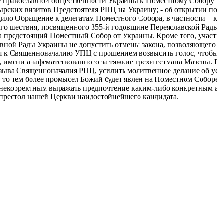
 православной общественности Украины к Поместному Собору Р
рских визитов Предстоятеля РПЦ на Украину; - об открытии п
ило Обращение к делегатам Поместного Собора, в частности – к
го шествия, посвященного 355-й годовщине Переяславской Рады
а предстоящий Поместный Собор от Украины. Кроме того, участ
овной Рады Украины не допустить отмены закона, позволяющег
ся к Священноначалию УПЦ с прошением возвысить голос, чтобы
 имени анафематствованного за тяжкие грехи гетмана Мазепы.
ризыва Священноначалия РПЦ, усилить молитвенное делание об 
, то тем более промысел Божий будет явлен на Поместном Соборе
екорректным выражать предпочтение каким-либо конкретным арх
 престол нашей Церкви наидостойнейшего кандидата.