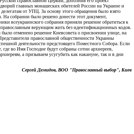
усской Православной Церкви, дополнив его проект
одворий главных монашеских обителей России на Украине и
 делегатам от УПЦ. За основу этого обращения было взято
. На собрании было решено донести этот документ,
ники всеукраинского собрания приняли решение обратиться к
о православным верующим жить без идентификационных кодов.
 было отменено решение Киевсовета о присвоении улице, на
 Представители православной общественности Украины
успешной деятельности предстоящего Поместного Собора. Если
, где во Имя Господне будут собраны сотни архиереев,
иереям, а призываем усугубить как накануне, так и в дни
Сергей Демидов, ВОО "Православный выбор", Киев