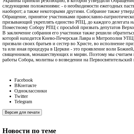
Украины приняли резолюцию, в которой утвердили Обращение
следующими положениями: - о необходимости ежегодных пасты
наоборот; а также некоторыми другими. Собрание также утверд
Обращение, принятое участниками православно-патриотическо
призывающий укреплять единство РПЦ, до каждого делегата н
Поместному Собору РПЦ с просьбой призвать депутатов Верх
В заключение собрания его участники также решили обратить
которой находится Киево-Печерская Лавра и Митрополия УПЦ,
призвали своих братьев и сестер во Христе, во исполнение п
та или иная процедура в Церкви - это проявление воли Божией
священников, монашествующих и мирян. Поэтому мы считаем н
работы Собора, молитвы о возведении на Первосвятительский
Facebook
ВКонтакте
Одноклассники
Twitter
Telegram
Версия для печати
Новости по теме