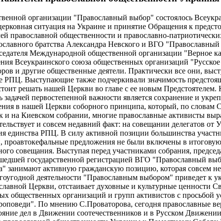
ственной организации "Православный выбор" состоялось Всеукр
церковная ситуация на Украине и принятие Обращения к предс
лей православной общественности и православно-патриотических
вославного братства Александра Невского и ВГО "Православный
едателя Международной общественной организации "Верное каз
ния Всеукраинского союза общественных организаций "Русское с
оров и другие общественные деятели. Практически все они, выс
ние РПЦ. Выступающие также подчеркивали значимость предстоя
стоит решать нашей Церкви во главе с ее новым Предстоятелем.
задачей первостепенной важности является сохранение и укреп
ия в нашей Церкви соборного принципа, который, по словам Св
как и на Киевском собрании, многие православные активисты в
ельствует и совсем недавний факт: на совещании делегатов от
 единства РПЦ. В силу активной позиции большинства участник
й, проавтокефальные предложения не были включены в итогову
ного совещания. Выступая перед участниками собрания, председ
шедшей государственной регистрацией ВГО "Православный выбор
а" занимают активную гражданскую позицию, которая совсем не
богоугодной деятельности "Православным выбором" приведет к 
ославной Церкви, отстаивает духовные и культурные ценности С
ных общественных организаций и групп активистов с просьбой 
проповеди". По мнению С.Проваторова, сегодня православные 
стояние дел в Движении соотечественников и в Русском Движении