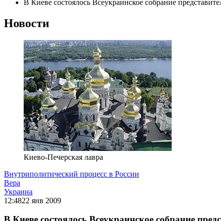
В Киеве состоялось Всеукраинское собрание представит
Новости
Киево-Печерская лавра
Внутриполитический процесс в России
Вера
Украина
12:48
22 янв 2009
В Киеве состоялось Всеукраинское собрание пре