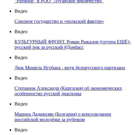
"Ратибор" и РОО "Луганское землячество"
Видео
Союзное государство и «польский фактор»
Видео
КУЛЬТУРНЫЙ ФРОНТ. Роман Рыкалов (группа ЕЩЁ):
русский рок за русский #Донбасс
Видео
Дюк Мишель Нгебана - внук белорусского партизана
Видео
Степанюк Александр (Киргизия) об экономических
особенностях русской диаспоры
Видео
Марина Дадикозян (Болгария) о консолидации
российской молодёжи за рубежом
Видео