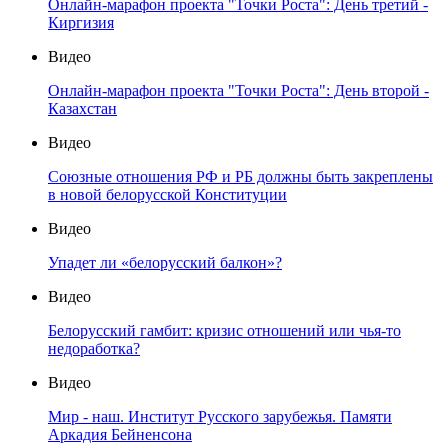
Онлайн-марафон проекта "Точки Роста": День третий -
Киргизия
Видео
Онлайн-марафон проекта "Точки Роста": День второй -
Казахстан
Видео
Союзные отношения РФ и РБ должны быть закреплены
в новой белорусской Конституции
Видео
Упадет ли «белорусский балкон»?
Видео
Белорусский гамбит: кризис отношений или чья-то
недоработка?
Видео
Мир - наш. Институт Русского зарубежья. Памяти
Аркадия Бейненсона