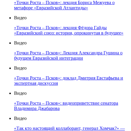
«Точки Роста – Псков»: лекция Бориса Межуева о
метафоре «Евразийской Атлантиды»
Видео
«Точки Роста – Псков»: лекция Фёдора Гайды
«Евразийский союз: история, опрокинутая в будущее»
Видео
«Точки Роста – Псков»: Лекция Александра Гущина о
будущем Евразийской интеграции
Видео
«Точки Роста – Псков»: доклад Дмитрия Евстафьева и
экспертная дискуссия
Видео
«Точки Роста – Псков»: видеоприветствие сенатора
Владимира Джабарова
Видео
«Так кто настоящий коллаборант, генерал Хомчак?» —