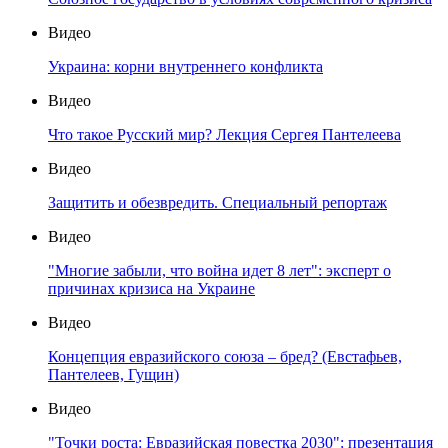
Видео
Украина: корни внутреннего конфликта
Видео
Что такое Русский мир? Лекция Сергея Пантелеева
Видео
Защитить и обезвредить. Специальный репортаж
Видео
"Многие забыли, что война идет 8 лет": эксперт о
причинах кризиса на Украине
Видео
Концепция евразийского союза – бред? (Евстафьев,
Пантелеев, Гущин)
Видео
"Точки роста: Евразийская повестка 2030": презентация