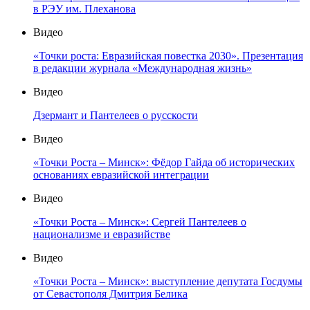
в РЭУ им. Плеханова
Видео
«Точки роста: Евразийская повестка 2030». Презентация
в редакции журнала «Международная жизнь»
Видео
Дзермант и Пантелеев о русскости
Видео
«Точки Роста – Минск»: Фёдор Гайда об исторических
основаниях евразийской интеграции
Видео
«Точки Роста – Минск»: Сергей Пантелеев о
национализме и евразийстве
Видео
«Точки Роста – Минск»: выступление депутата Госдумы
от Севастополя Дмитрия Белика