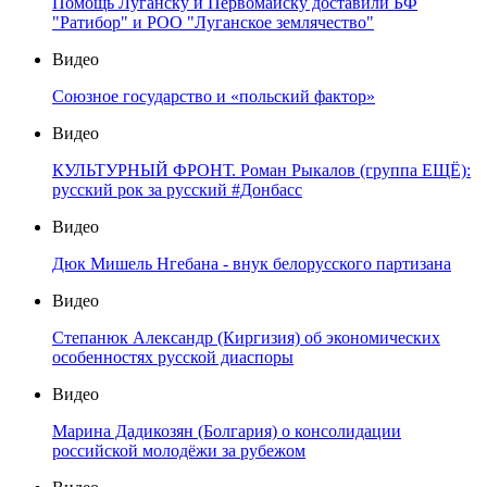
Помощь Луганску и Первомайску доставили БФ
"Ратибор" и РОО "Луганское землячество"
Видео
Союзное государство и «польский фактор»
Видео
КУЛЬТУРНЫЙ ФРОНТ. Роман Рыкалов (группа ЕЩЁ):
русский рок за русский #Донбасс
Видео
Дюк Мишель Нгебана - внук белорусского партизана
Видео
Степанюк Александр (Киргизия) об экономических
особенностях русской диаспоры
Видео
Марина Дадикозян (Болгария) о консолидации
российской молодёжи за рубежом