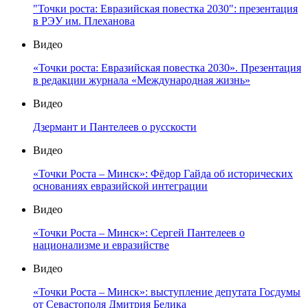
"Точки роста: Евразийская повестка 2030": презентация
в РЭУ им. Плеханова
Видео
«Точки роста: Евразийская повестка 2030». Презентация
в редакции журнала «Международная жизнь»
Видео
Дзермант и Пантелеев о русскости
Видео
«Точки Роста – Минск»: Фёдор Гайда об исторических
основаниях евразийской интеграции
Видео
«Точки Роста – Минск»: Сергей Пантелеев о
национализме и евразийстве
Видео
«Точки Роста – Минск»: выступление депутата Госдумы
от Севастополя Дмитрия Белика