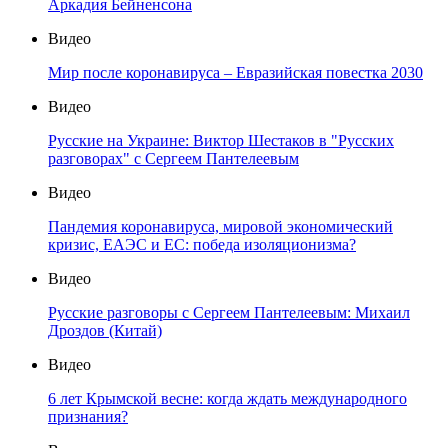
Аркадия Бейненсона
Видео
Мир после коронавируса – Евразийская повестка 2030
Видео
Русские на Украине: Виктор Шестаков в "Русских
разговорах" с Сергеем Пантелеевым
Видео
Пандемия коронавируса, мировой экономический
кризис, ЕАЭС и ЕС: победа изоляционизма?
Видео
Русские разговоры с Сергеем Пантелеевым: Михаил
Дроздов (Китай)
Видео
6 лет Крымской весне: когда ждать международного
признания?