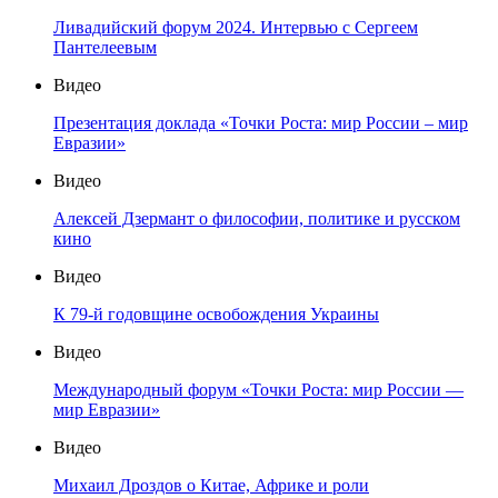
Ливадийский форум 2024. Интервью с Сергеем
Пантелеевым
Видео
Презентация доклада «Точки Роста: мир России – мир
Евразии»
Видео
Алексей Дзермант о философии, политике и русском
кино
Видео
К 79-й годовщине освобождения Украины
Видео
Международный форум «Точки Роста: мир России —
мир Евразии»
Видео
Михаил Дроздов о Китае, Африке и роли