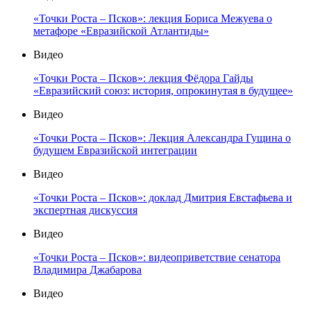
«Точки Роста – Псков»: лекция Бориса Межуева о
метафоре «Евразийской Атлантиды»
Видео
«Точки Роста – Псков»: лекция Фёдора Гайды
«Евразийский союз: история, опрокинутая в будущее»
Видео
«Точки Роста – Псков»: Лекция Александра Гущина о
будущем Евразийской интеграции
Видео
«Точки Роста – Псков»: доклад Дмитрия Евстафьева и
экспертная дискуссия
Видео
«Точки Роста – Псков»: видеоприветствие сенатора
Владимира Джабарова
Видео