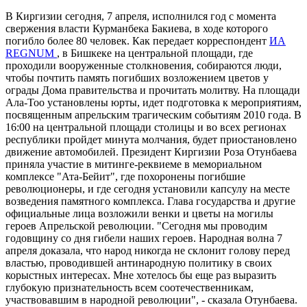
В Киргизии сегодня, 7 апреля, исполнился год с момента
свержения власти Курманбека Бакиева, в ходе которого
погибло более 80 человек. Как передает корреспондент
ИА
REGNUM
, в Бишкеке на центральной площади, где
проходили вооруженные столкновения, собираются люди,
чтобы почтить память погибших возложением цветов у
ограды Дома правительства и прочитать молитву. На площади
Ала-Тоо установлены юрты, идет подготовка к мероприятиям,
посвященным апрельским трагическим событиям 2010 года. В
16:00 на центральной площади столицы и во всех регионах
республики пройдет минута молчания, будет приостановлено
движение автомобилей. Президент Киргизии Роза Отунбаева
приняла участие в митинге-реквиеме в мемориальном
комплексе "Ата-Бейит", где похоронены погибшие
революционеры, и где сегодня установили капсулу на месте
возведения памятного комплекса. Глава государства и другие
официальные лица возложили венки и цветы на могилы
героев Апрельской революции. "Сегодня мы проводим
годовщину со дня гибели наших героев. Народная волна 7
апреля доказала, что народ никогда не склонит голову перед
властью, проводившей антинародную политику в своих
корыстных интересах. Мне хотелось бы еще раз выразить
глубокую признательность всем соотечественникам,
участвовавшим в народной революции", - сказала Отунбаева.