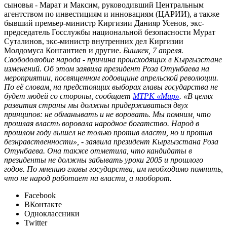
сыновья - Марат и Максим, руководивший Центральным
агентством по инвестициям и инновациям (ЦАРИИ), а также
бывший премьер-министр Киргизии Данияр Усенов, экс-
председатель Госслужбы национальной безопасности Мурат
Суталинов, экс-министр внутренних дел Киргизии
Молдомуса Конгантиев и другие.
Бишкек, 7 апреля.
Свободолюбие народа - причина происходящих в Кыргызстане
изменений. Об этом заявила президент Роза Отунбаева на
мероприятии, посвященном годовщине апрельской революции.
По её словам, на предстоящих выборах главы государства не
будет людей со стороны, сообщает
МТРК «Мир»
. «В целях
развития страны мы должны придерживаться двух
принципов: не обманывать и не воровать. Мы помним, что
прошлая власть воровала народное богатство. Народ в
прошлом году вышел не только против власти, но и против
безнравственности», - заявила президент Кыргызстана Роза
Отунбаева. Она также отметила, что кандидаты в
президенты не должны забывать уроки 2005 и прошлого
годов. По мнению главы государства, им необходимо помнить,
что не народ работает на власти, а наоборот.
Facebook
ВКонтакте
Одноклассники
Twitter