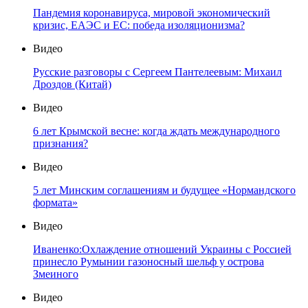
Пандемия коронавируса, мировой экономический
кризис, ЕАЭС и ЕС: победа изоляционизма?
Видео
Русские разговоры с Сергеем Пантелеевым: Михаил
Дроздов (Китай)
Видео
6 лет Крымской весне: когда ждать международного
признания?
Видео
5 лет Минским соглашениям и будущее «Нормандского
формата»
Видео
Иваненко:Охлаждение отношений Украины с Россией
принесло Румынии газоносный шельф у острова
Змеиного
Видео