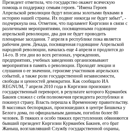
Президент отметила, что государство окажет всяческую
помощь и поддержку семьям героев. "Имена Героев
Апрельской революции будут вписаны золотыми буквами в
историю нашей страны. Их подвиг никогда не будет забыт", -
подчеркнула она. Отметим, что парламент Киргизии в связи с
различными мероприятиями, посвященными годовщине
апрельской революции, два дня не будет проводить
пленарные заседания. 7 апреля в республике пока является
рабочим днем. Декада, посвященная годовщине Апрельской
народной революции, началась еще 4 апреля и продлится до
14-го. В эти дни во всех регионах, учреждениях,
предприятиях, учебных заведениях организовывают
мероприятия в память о революции. Проходят лекции и
слушания о ее значении, героизме участников апрельских
событий, а также роли государственной независимости,
свободы и ценностей демократии. Как сообщало ИА
REGNUM, 7 апреля 2010 года в Киргизии произошел
государственный переворот, в результате которого Курманбек
Бакиев сложил с себя полномочия президента республики и
покинул страну. Власть перешла к Временному правительству.
В массовых беспорядках, произошедших в центре Бишкека у
Белого дома, по официальным данным, погибли более 80
человек. В тяжких и особо тяжких преступлениях обвиняются
бывший президент Киргизии Курманбек Бакиев, его брат
Жаныш, возглавлявший Службу государственной охраны,