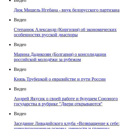
Видео
Дюк Мишель Нгебана - внук белорусского партизана
Видео
Степанюк Александр (Киргизия) об экономических
особенностях русской диаспоры
Видео
Марина Дадикозян (Болгария) о консолидации
российской молодёжи за рубежом
Видео
Князь Трубецкой о евразийстве и пути России
Видео
Андрей Якусик о своей работе и будущем Союзного
государства в рубрике "Двери открываются"
Видео
Заседание Ливадийского клуба «Возвращение к себе:
цивилизационные основы, ценности и границы