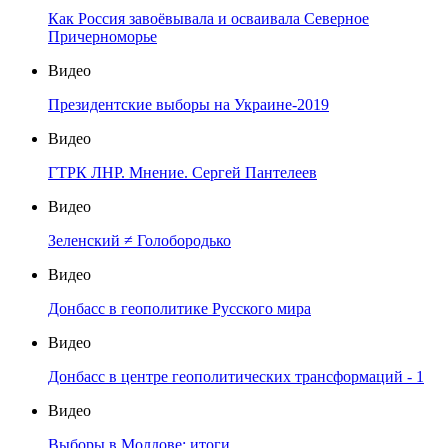
Как Россия завоёвывала и осваивала Северное
Причерноморье
Видео
Президентские выборы на Украине-2019
Видео
ГТРК ЛНР. Мнение. Сергей Пантелеев
Видео
Зеленский ≠ Голобородько
Видео
Донбасс в геополитике Русского мира
Видео
Донбасс в центре геополитических трансформаций - 1
Видео
Выборы в Молдове: итоги