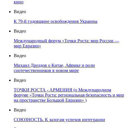
кино
Видео
К 79-й годовщине освобождения Украины
Видео
Международный форум «Точки Роста: мир России —
мир Евразии»
Видео
Михаил Дроздов о Китае, Африке и роли
соотечественников в новом мире
Видео
ТОЧКИ РОСТА - АРМЕНИЯ (о Международном
форуме «Точки Роста: региональная безопасность и мир
на пространстве Большой Евразии» )
Видео
СОЮЗНОСТЬ. К залогам успехов интеграции