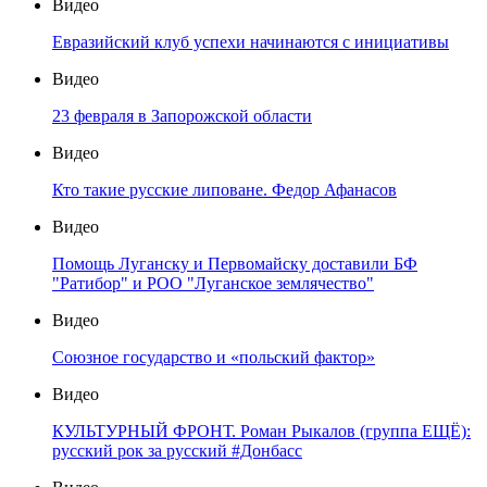
Видео
Евразийский клуб успехи начинаются с инициативы
Видео
23 февраля в Запорожской области
Видео
Кто такие русские липоване. Федор Афанасов
Видео
Помощь Луганску и Первомайску доставили БФ
"Ратибор" и РОО "Луганское землячество"
Видео
Союзное государство и «польский фактор»
Видео
КУЛЬТУРНЫЙ ФРОНТ. Роман Рыкалов (группа ЕЩЁ):
русский рок за русский #Донбасс