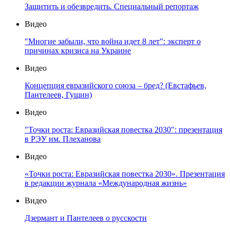
Защитить и обезвредить. Специальный репортаж
Видео
"Многие забыли, что война идет 8 лет": эксперт о
причинах кризиса на Украине
Видео
Концепция евразийского союза – бред? (Евстафьев,
Пантелеев, Гущин)
Видео
"Точки роста: Евразийская повестка 2030": презентация
в РЭУ им. Плеханова
Видео
«Точки роста: Евразийская повестка 2030». Презентация
в редакции журнала «Международная жизнь»
Видео
Дзермант и Пантелеев о русскости