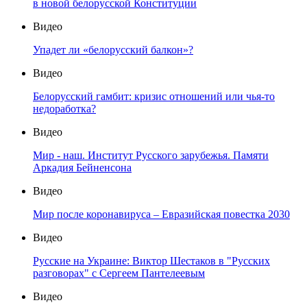
в новой белорусской Конституции
Видео
Упадет ли «белорусский балкон»?
Видео
Белорусский гамбит: кризис отношений или чья-то
недоработка?
Видео
Мир - наш. Институт Русского зарубежья. Памяти
Аркадия Бейненсона
Видео
Мир после коронавируса – Евразийская повестка 2030
Видео
Русские на Украине: Виктор Шестаков в "Русских
разговорах" с Сергеем Пантелеевым
Видео