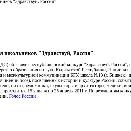
ников "Здравствуй, Россия"
я школьников "Здравствуй, Россия"
ДС) объявляет республиканский конкурс "Здравствуй, Россия",
ерство образования и науки Кыргызской Республики, Национал
я и межкультурной коммуникации БГУ, школа №13 (г. Бишкек), 
очинений-эссе), посвященных истории и культуре России: событ
тели, поэты, художники, скульпторы и архитекторы, медики, во
проходить с 15 января по 25 апреля 2011 г. По результатам конк
зии.
Голос России