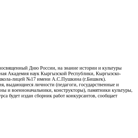
 посвященный Дню России, на знание истории и культуры
ьная Академия наук Кыргызской Республики, Кыргызско-
школа-лицей №17 имени А.С.Пушкина (г.Бишкек).
ия, выдающиеся личности (педагоги, государственные и
ины и военноначальники, конструкторы), памятники культуры,
урса будет издан сборник работ конкурсантов, сообщает