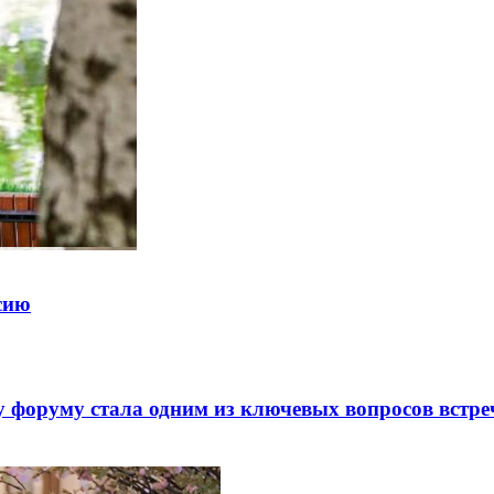
ссию
 форуму стала одним из ключевых вопросов встре