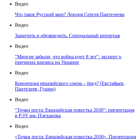
Видео
Что такое Русский мир? Лекция Сергея Пантелеева
Видео
Защитить и обезвредить. Специальный репортаж
Видео
"Многие забыли, что война идет 8 лет": эксперт о
причинах кризиса на Украине
Видео
Концепция евразийского союза – бред? (Евстафьев,
Пантелеев, Гущин)
Видео
"Точки роста: Евразийская повестка 2030": презентация
в РЭУ им. Плеханова
Видео
«Точки роста: Евразийская повестка 2030». Презентация