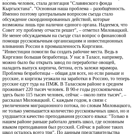
восемь человек, стала делегация "Славянского фонда
Кыргызстана". "Основная наша проблема – разобщённость.
Именно поэтому центральным вопросом съезда стало
обсуждение скоординированных действий, которые
возможны лишь при наличии единого органа. Надеемся, что
Совет эту проблему отчасти решит", – отметил Миловацкий.
Не менее обсуждаемым на съезде стал вопрос о финансовой
помощи русскоязычным организациям и инвестиционных
вливаниях России в промышленность Киргизии.
"Инвестиции помогли бы создать рабочие места. Ведь в
Киргизии большая безработица. У нас в Таласе, например,
можно было бы открыть завод по переработке овощей,
наладить выпуск кирпича, бетона, есть залежи мрамора.
Проблема безработицы – общая для всех, но если раньше и
русские, и киргизы уезжали на заработки в Россию, то теперь
русские едут туда на ПМЖ. В Таласском районе в среднем
проживает 220 тысяч человек. В 90-е годы русскоязычных
здесь было 115 тысяч человек, сейчас – около пяти тысяч", –
рассказал Миловацкий. С каждым годом, в связи с
увеличением миграционного потока, по словам Миловацкого,
не только уменьшается количество русскоязычных школ, но и
ухудшается качество преподавания русского языка: "Только в
нашем районе раньше работало девять школ, где основным
языком преподавания был русский. Сейчас в районе таких
школ осталось всего три". По данным представительства