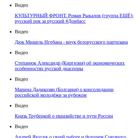
Видео
КУЛЬТУРНЫЙ ФРОНТ. Роман Рыкалов (группа ЕЩЁ):
русский рок за русский #Донбасс
Видео
Дюк Мишель Нгебана - внук белорусского партизана
Видео
Степанюк Александр (Киргизия) об экономических
особенностях русской диаспоры
Видео
Марина Дадикозян (Болгария) о консолидации
российской молодёжи за рубежом
Видео
Князь Трубецкой о евразийстве и пути России
Видео
Андрей Якусик о своей работе и будущем Союзного