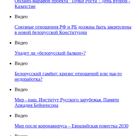
Онлайн-марафон проекта "Точки Роста": День второй -
Казахстан
Видео
Союзные отношения РФ и РБ должны быть закреплены
в новой белорусской Конституции
Видео
Упадет ли «белорусский балкон»?
Видео
Белорусский гамбит: кризис отношений или чья-то
недоработка?
Видео
Мир - наш. Институт Русского зарубежья. Памяти
Аркадия Бейненсона
Видео
Мир после коронавируса – Евразийская повестка 2030