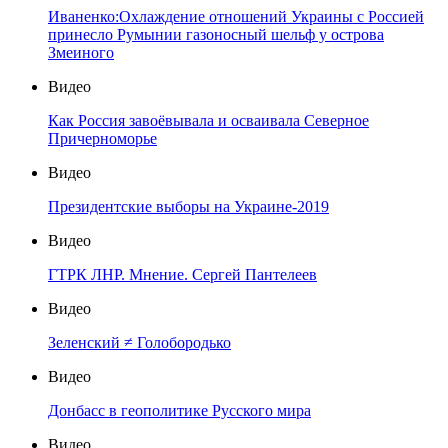
Иваненко:Охлаждение отношений Украины с Россией
принесло Румынии газоносный шельф у острова
Змеиного
Видео
Как Россия завоёвывала и осваивала Северное
Причерноморье
Видео
Президентские выборы на Украине-2019
Видео
ГТРК ЛНР. Мнение. Сергей Пантелеев
Видео
Зеленский ≠ Голобородько
Видео
Донбасс в геополитике Русского мира
Видео