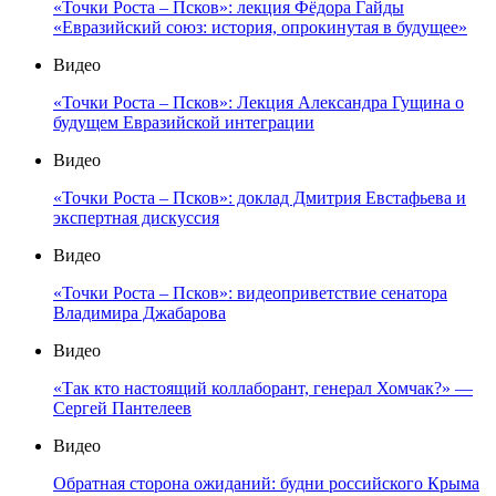
«Точки Роста – Псков»: лекция Фёдора Гайды
«Евразийский союз: история, опрокинутая в будущее»
Видео
«Точки Роста – Псков»: Лекция Александра Гущина о
будущем Евразийской интеграции
Видео
«Точки Роста – Псков»: доклад Дмитрия Евстафьева и
экспертная дискуссия
Видео
«Точки Роста – Псков»: видеоприветствие сенатора
Владимира Джабарова
Видео
«Так кто настоящий коллаборант, генерал Хомчак?» —
Сергей Пантелеев
Видео
Обратная сторона ожиданий: будни российского Крыма