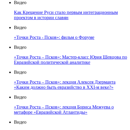
Видео
Как Крещение Руси стало первым интеграционным
проектом в истории славян
Видео
«Точки Роста - Псков»: фильм о Форуме
Видео
«Точки Роста – Псков»: Мастер-класс Юрия Шевцова по
Евразийской политической аналитике
Видео
«Точки Роста – Псков»: лекция Алексея Дзерманта
«Каким должно быть евразийство в XXI-м веке?»
Видео
«Точки Роста – Псков»: лекция Бориса Межуева о
метафоре «Евразийской Атлантиды»
Видео