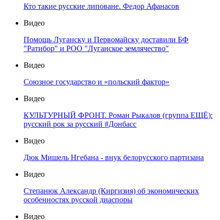
Кто такие русские липоване. Федор Афанасов
Видео
Помощь Луганску и Первомайску доставили БФ
"Ратибор" и РОО "Луганское землячество"
Видео
Союзное государство и «польский фактор»
Видео
КУЛЬТУРНЫЙ ФРОНТ. Роман Рыкалов (группа ЕЩЁ):
русский рок за русский #Донбасс
Видео
Дюк Мишель Нгебана - внук белорусского партизана
Видео
Степанюк Александр (Киргизия) об экономических
особенностях русской диаспоры
Видео