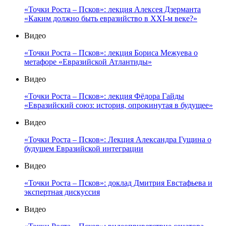
«Точки Роста – Псков»: лекция Алексея Дзерманта
«Каким должно быть евразийство в XXI-м веке?»
Видео
«Точки Роста – Псков»: лекция Бориса Межуева о
метафоре «Евразийской Атлантиды»
Видео
«Точки Роста – Псков»: лекция Фёдора Гайды
«Евразийский союз: история, опрокинутая в будущее»
Видео
«Точки Роста – Псков»: Лекция Александра Гущина о
будущем Евразийской интеграции
Видео
«Точки Роста – Псков»: доклад Дмитрия Евстафьева и
экспертная дискуссия
Видео