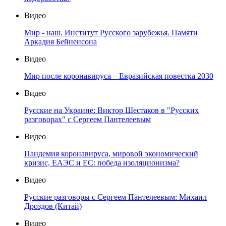
Видео
Мир - наш. Институт Русского зарубежья. Памяти
Аркадия Бейненсона
Видео
Мир после коронавируса – Евразийская повестка 2030
Видео
Русские на Украине: Виктор Шестаков в "Русских
разговорах" с Сергеем Пантелеевым
Видео
Пандемия коронавируса, мировой экономический
кризис, ЕАЭС и ЕС: победа изоляционизма?
Видео
Русские разговоры с Сергеем Пантелеевым: Михаил
Дроздов (Китай)
Видео