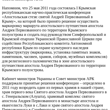
Напомним, что 25 мая 2011 года состоялась I Крымская
республиканская научно-практическая конференция
«Апостольская стезя: святой Андрей Первозванный в
Крыму», на которой было принято решение осуществить
маркировку маршрута апостольского путешествия апостола
Андрея Первозванного по территории Крымского
полуострова и создать под руководством Симферопольской и
Крымской епархии Украинской Православной Церкви при
содействии Республиканского комитета Автономной
республики Крым по охране культурного наследия
инфраструктуру (маркировка, установка памятных знаков,
памятников, часовен, храмов, соборов, музейных комплексов)
для религиозного паломничества в зоне апостольского
путешествия апостола Андрея Первозванного по территории
Крымского полуострова.
Кабинет министров Украины и Совет министров АРК
поддержали принятые решения конференции – определено в
2011 году возродить один из первых храмов в нашей стране,
храм первого века Святого апостола Андрея Первозванного в
с. Генеральском (Алушта), храмовый комплекс святого
апостола Андрея Первозванного в монастыре апостола и
евангелиста Луки в с.Лаки и храм святого апостола Андрея
Первозванного в Симферополе, также определяется место под