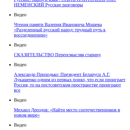
НЕМЕНСКИЙ Русские разговоры
Видео
Чтения памяти Валерия Ивановича Мошева
«Разделенный русский народ: трудный путь к
воссоединению»
Видео
СКАЗИТЕЛЬСТВО Переосмысляя старину
Видео
Александр Приходько: Президент Беларуси А.Г.
Лукашенко одним из первых понял, что если проиграет
Россия, то на постсоветском пространстве проиграют
все
Видео
Михаил Дроздов: «Найти место соотечественников в
новом мире»
Видео