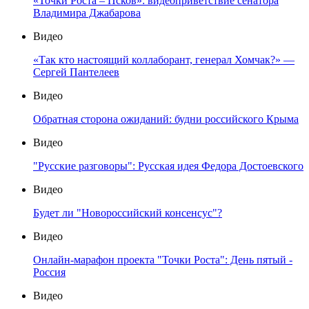
«Точки Роста – Псков»: видеоприветствие сенатора
Владимира Джабарова
Видео
«Так кто настоящий коллаборант, генерал Хомчак?» —
Сергей Пантелеев
Видео
Обратная сторона ожиданий: будни российского Крыма
Видео
"Русские разговоры": Русская идея Федора Достоевского
Видео
Будет ли "Новороссийский консенсус"?
Видео
Онлайн-марафон проекта "Точки Роста": День пятый -
Россия
Видео