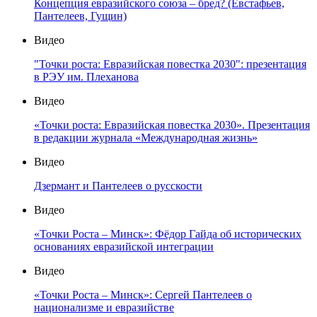
Концепция евразийского союза – бред? (Евстафьев,
Пантелеев, Гущин)
Видео
"Точки роста: Евразийская повестка 2030": презентация
в РЭУ им. Плеханова
Видео
«Точки роста: Евразийская повестка 2030». Презентация
в редакции журнала «Международная жизнь»
Видео
Дзермант и Пантелеев о русскости
Видео
«Точки Роста – Минск»: Фёдор Гайда об исторических
основаниях евразийской интеграции
Видео
«Точки Роста – Минск»: Сергей Пантелеев о
национализме и евразийстве