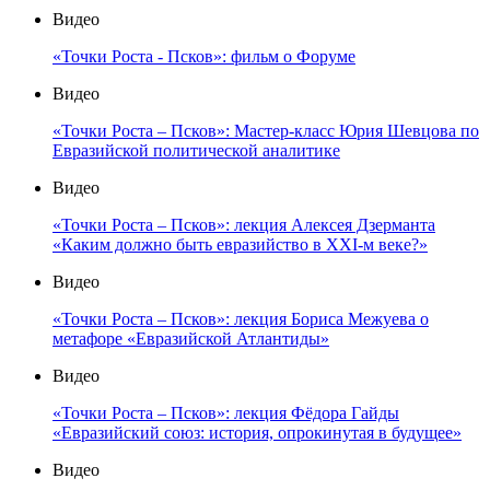
Видео
«Точки Роста - Псков»: фильм о Форуме
Видео
«Точки Роста – Псков»: Мастер-класс Юрия Шевцова по
Евразийской политической аналитике
Видео
«Точки Роста – Псков»: лекция Алексея Дзерманта
«Каким должно быть евразийство в XXI-м веке?»
Видео
«Точки Роста – Псков»: лекция Бориса Межуева о
метафоре «Евразийской Атлантиды»
Видео
«Точки Роста – Псков»: лекция Фёдора Гайды
«Евразийский союз: история, опрокинутая в будущее»
Видео