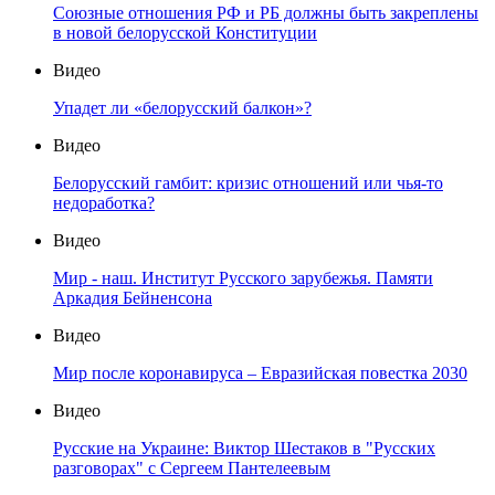
Союзные отношения РФ и РБ должны быть закреплены
в новой белорусской Конституции
Видео
Упадет ли «белорусский балкон»?
Видео
Белорусский гамбит: кризис отношений или чья-то
недоработка?
Видео
Мир - наш. Институт Русского зарубежья. Памяти
Аркадия Бейненсона
Видео
Мир после коронавируса – Евразийская повестка 2030
Видео
Русские на Украине: Виктор Шестаков в "Русских
разговорах" с Сергеем Пантелеевым