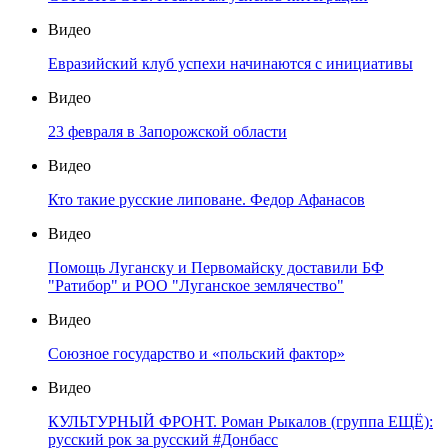
Видео
Евразийский клуб успехи начинаются с инициативы
Видео
23 февраля в Запорожской области
Видео
Кто такие русские липоване. Федор Афанасов
Видео
Помощь Луганску и Первомайску доставили БФ
"Ратибор" и РОО "Луганское землячество"
Видео
Союзное государство и «польский фактор»
Видео
КУЛЬТУРНЫЙ ФРОНТ. Роман Рыкалов (группа ЕЩЁ):
русский рок за русский #Донбасс