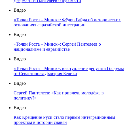
Дзермант и Пантелеев о русскости
Видео
«Точки Роста – Минск»: Фёдор Гайда об исторических
основаниях евразийской интеграции
Видео
«Точки Роста – Минск»: Сергей Пантелеев о
национализме и евразийстве
Видео
«Точки Роста – Минск»: выступление депутата Госдумы
от Севастополя Дмитрия Белика
Видео
Сергей Пантелеев: «Как привлечь молодёжь в
политику?»
Видео
Как Крещение Руси стало первым интеграционным
проектом в истории славян