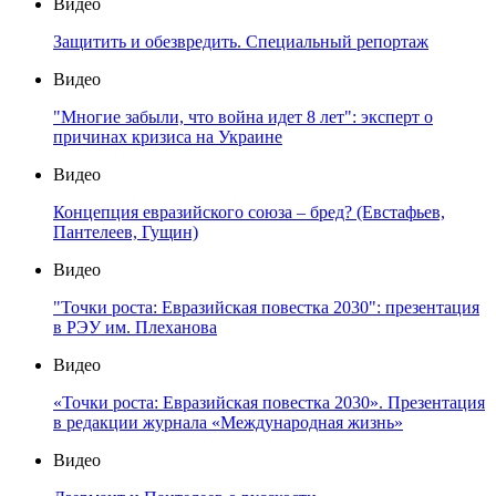
Видео
Защитить и обезвредить. Специальный репортаж
Видео
"Многие забыли, что война идет 8 лет": эксперт о
причинах кризиса на Украине
Видео
Концепция евразийского союза – бред? (Евстафьев,
Пантелеев, Гущин)
Видео
"Точки роста: Евразийская повестка 2030": презентация
в РЭУ им. Плеханова
Видео
«Точки роста: Евразийская повестка 2030». Презентация
в редакции журнала «Международная жизнь»
Видео