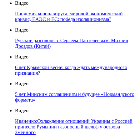
Видео
Пандемия коронавируса, мировой экономический
кризис, ЕАЭС и ЕС: победа изоляционизма?
Видео
Русские разговоры с Сергеем Пантелеевым: Михаил
Дроздов (Китай)
Видео
6 лет Крымской весне: когда ждать международного
признания?
Видео
5 лет Минским соглашениям и будущее «Нормандского
формата»
Видео
Иваненко:Охлаждение отношений Украины с Россией
принесло Румынии газоносный шельф у острова
Змеиного