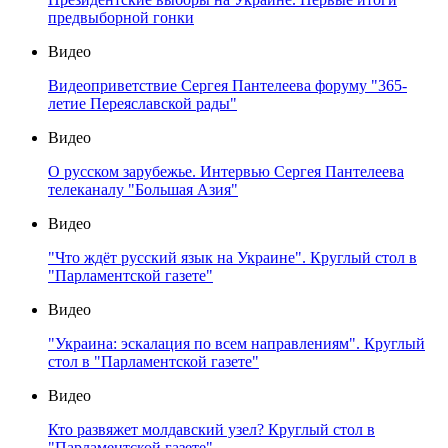
предвыборной гонки
Видео
Видеоприветствие Сергея Пантелеева форуму "365-
летие Переяславской рады"
Видео
О русском зарубежье. Интервью Сергея Пантелеева
телеканалу "Большая Азия"
Видео
"Что ждёт русский язык на Украине". Круглый стол в
"Парламентской газете"
Видео
"Украина: эскалация по всем направлениям". Круглый
стол в "Парламентской газете"
Видео
Кто развяжет молдавский узел? Круглый стол в
"Парламентской газете"