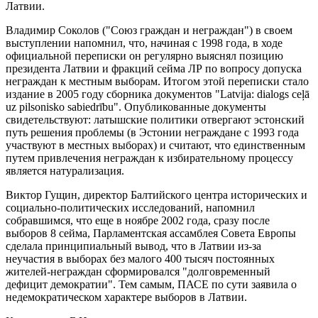
Латвии.
Владимир Соколов ("Союз граждан и неграждан") в своем
выступлении напомнил, что, начиная с 1998 года, в ходе
официальной переписки он регулярно выяснял позицию
президента Латвии и фракций сейма ЛР по вопросу допуска
неграждан к местным выборам. Итогом этой переписки стало
издание в 2005 году сборника документов "Latvija: dialogs ceļā
uz pilsonisko sabiedrību". Опубликованные документы
свидетельствуют: латышские политики отвергают эстонский
путь решения проблемы (в Эстонии неграждане с 1993 года
участвуют в местных выборах) и считают, что единственным
путем привлечения неграждан к избирательному процессу
является натурализация.
Виктор Гущин, директор Балтийского центра исторических и
социально-политических исследований, напомнил
собравшимся, что еще в ноябре 2002 года, сразу после
выборов 8 сейма, Парламентская ассамблея Совета Европы
сделала принципиальный вывод, что в Латвии из-за
неучастия в выборах без малого 400 тысяч постоянных
жителей-неграждан сформировался "долговременный
дефицит демократии". Тем самым, ПАСЕ по сути заявила о
недемократическом характере выборов в Латвии.