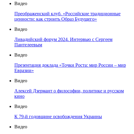
Видео
Преображенский клуб. «Российские традиционные
ценности: как строить Образ Будущего»
Видео
Ливадийский форум 2024. Интервью с Сергеем
Пантелеевым
Видео
Презентация доклада «Точки Роста: мир России – мир
Евразии»
Видео
Алексей Дзермант о философии, политике и русском
кино
Видео
К 79-й годовщине освобождения Украины
Видео