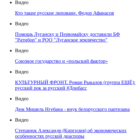
Видео
Кто такие русские липоване. Федор Афанасов
Видео
Помощь Луганску и Первомайску доставили БФ
"Ратибор" и РОО "Луганское землячество"
Видео
Союзное государство и «польский фактор»
Видео
КУЛЬТУРНЫЙ ФРОНТ. Роман Рыкалов (группа ЕЩЁ):
русский рок за русский #Донбасс
Видео
Дюк Мишель Нгебана - внук белорусского партизана
Видео
Степанюк Александр (Киргизия) об экономических
особенностях русской диаспоры