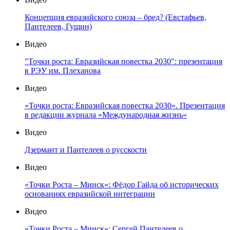
Концепция евразийского союза – бред? (Евстафьев,
Пантелеев, Гущин)
Видео
"Точки роста: Евразийская повестка 2030": презентация
в РЭУ им. Плеханова
Видео
«Точки роста: Евразийская повестка 2030». Презентация
в редакции журнала «Международная жизнь»
Видео
Дзермант и Пантелеев о русскости
Видео
«Точки Роста – Минск»: Фёдор Гайда об исторических
основаниях евразийской интеграции
Видео
«Точки Роста – Минск»: Сергей Пантелеев о