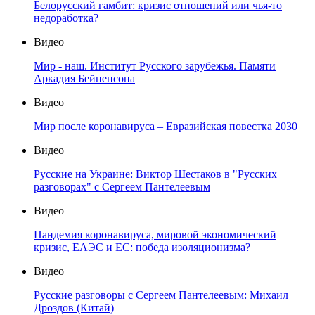
Белорусский гамбит: кризис отношений или чья-то
недоработка?
Видео
Мир - наш. Институт Русского зарубежья. Памяти
Аркадия Бейненсона
Видео
Мир после коронавируса – Евразийская повестка 2030
Видео
Русские на Украине: Виктор Шестаков в "Русских
разговорах" с Сергеем Пантелеевым
Видео
Пандемия коронавируса, мировой экономический
кризис, ЕАЭС и ЕС: победа изоляционизма?
Видео
Русские разговоры с Сергеем Пантелеевым: Михаил
Дроздов (Китай)