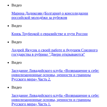
Видео
Марина Дадикозян (Болгария) о консолидации
российской молодёжи за рубежом
Видео
Князь Трубецкой о евразийстве и пути России
Видео
Андрей Якусик о своей работе и будущем Союзного
государства в рубрике "Двери открываются"
Видео
Заседание Ливадийского клуба «Возвращение к себе:
цивилизационные основы, ценности и границы
Русского мира» Часть 2.
Видео
Заседание Ливадийского клуба «Возвращение к себе:
цивилизационные основы, ценности и границы
Русского мира» Часть 1.