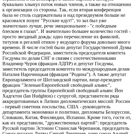
буквально хлынул поток новых членов, а также на отношении
к организации со стороны. Так, если вторая конференция
была не столь содержательна и над президиумом больше не
красовался лозунг "Русские идут!", то зал был уже
значительно лучше, речи эмоциональнее - "с победным
блеском в глазах". И значительно большее количество гостей -
просто звездный дождь: одно перечисление их фамилий,
титулов и регалий отняло у ведущего форума довольно много
времени. В числе гостей были депутат Государственной Думы
Российской Федерации, заместитель председателя комитета
Госдумы по делам СНГ и связям с соотечественниками
Владимир Чуров (фракция ЛДПР) и депутат Госдумы,
заместитель председателя комитета по международным делам
Наталия Нарочницкая (фракция "Родина"). А также депутат
Европарламента от Шотландской партии, вице-президент
фракции "Зеленые/Европейский свободный альянс",
председатель группы Европейский свободный альянс Йен
Хадгктон (Ian Hudghton) с супругой, представители ряда
аккредитованных в Латвии дипломатических миссий: России
- первый советник посольства, США - руководитель
департамента экономики и политики, дипломаты Белоруссии,
Словакии, Китая, Финляндии, Испании. Кроме того, гости от,
как их представили, "дружественных партий": председатель
Русской партии Эстонии Станислав Черепанов, председатель
Союза русских Литвы Сергей Дмитриев, член союза Андрей