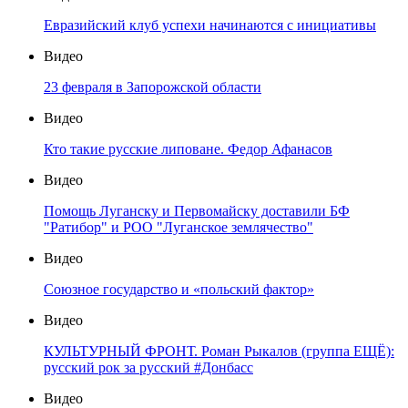
Евразийский клуб успехи начинаются с инициативы
Видео
23 февраля в Запорожской области
Видео
Кто такие русские липоване. Федор Афанасов
Видео
Помощь Луганску и Первомайску доставили БФ
"Ратибор" и РОО "Луганское землячество"
Видео
Союзное государство и «польский фактор»
Видео
КУЛЬТУРНЫЙ ФРОНТ. Роман Рыкалов (группа ЕЩЁ):
русский рок за русский #Донбасс
Видео