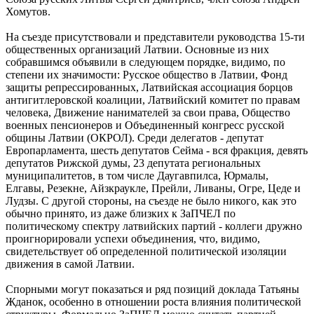
Хомутов.
На съезде присутствовали и представители руководства 15-ти
общественных организаций Латвии. Основные из них
собравшимся объявили в следующем порядке, видимо, по
степени их значимости: Русское общество в Латвии, Фонд
защиты репрессированных, Латвийская ассоциация борцов
антигитлеровской коалиции, Латвийский комитет по правам
человека, Движение нанимателей за свои права, Общество
военных пенсионеров и Объединенный конгресс русской
общины Латвии (ОКРОЛ). Среди делегатов - депутат
Европарламента, шесть депутатов Сейма - вся фракция, девять
депутатов Рижской думы, 23 депутата региональных
муниципалитетов, в том числе Даугавпилса, Юрмалы,
Елгавы, Резекне, Айзкраукле, Прейли, Ливаны, Огре, Цеде и
Лудзы. С другой стороны, на съезде не было никого, как это
обычно принято, из даже близких к ЗаПЧЕЛ по
политическому спектру латвийских партий - коллеги дружно
проигнорировали успехи объединения, что, видимо,
свидетельствует об определенной политической изоляции
движения в самой Латвии.
Спорными могут показаться и ряд позиций доклада Татьяны
Жданок, особенно в отношении роста влияния политической