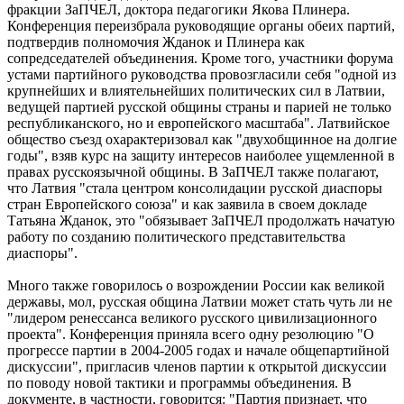
фракции ЗаПЧЕЛ, доктора педагогики Якова Плинера.
Конференция переизбрала руководящие органы обеих партий,
подтвердив полномочия Жданок и Плинера как
сопредседателей объединения. Кроме того, участники форума
устами партийного руководства провозгласили себя "одной из
крупнейших и влиятельнейших политических сил в Латвии,
ведущей партией русской общины страны и парией не только
республиканского, но и европейского масштаба". Латвийское
общество съезд охарактеризовал как "двухобщинное на долгие
годы", взяв курс на защиту интересов наиболее ущемленной в
правах русскоязычной общины. В ЗаПЧЕЛ также полагают,
что Латвия "стала центром консолидации русской диаспоры
стран Европейского союза" и как заявила в своем докладе
Татьяна Жданок, это "обязывает ЗаПЧЕЛ продолжать начатую
работу по созданию политического представительства
диаспоры".
Много также говорилось о возрождении России как великой
державы, мол, русская община Латвии может стать чуть ли не
"лидером ренессанса великого русского цивилизационного
проекта". Конференция приняла всего одну резолюцию "О
прогрессе партии в 2004-2005 годах и начале общепартийной
дискуссии", пригласив членов партии к открытой дискуссии
по поводу новой тактики и программы объединения. В
документе, в частности, говорится: "Партия признает, что