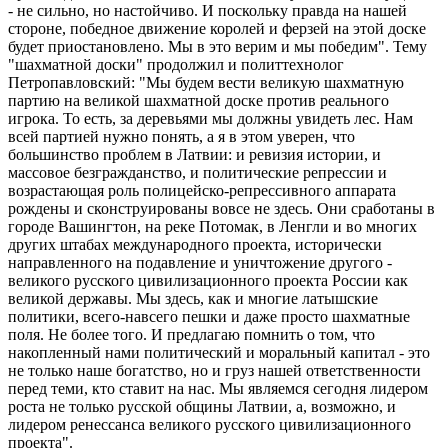
- не сильно, но настойчиво. И поскольку правда на нашей
стороне, победное движение королей и ферзей на этой доске
будет приостановлено. Мы в это верим и мы победим". Тему
"шахматной доски" продолжил и политтехнолог
Петропавловский: "Мы будем вести великую шахматную
партию на великой шахматной доске против реального
игрока. То есть, за деревьями мы должны увидеть лес. Нам
всей партией нужно понять, а я в этом уверен, что
большинство проблем в Латвии: и ревизия истории, и
массовое безгражданство, и политические репрессии и
возрастающая роль полицейско-репрессивного аппарата
рождены и сконструированы вовсе не здесь. Они сработаны в
городе Вашингтон, на реке Потомак, в Ленгли и во многих
других штабах международного проекта, исторически
направленного на подавление и уничтожение другого -
великого русского цивилизационного проекта России как
великой державы. Мы здесь, как и многие латышские
политики, всего-навсего пешки и даже просто шахматные
поля. Не более того. И предлагаю помнить о том, что
накопленный нами политический и моральный капитал - это
не только наше богатство, но и груз нашей ответственности
перед теми, кто ставит на нас. Мы являемся сегодня лидером
роста не только русской общины Латвии, а, возможно, и
лидером ренессанса великого русского цивилизационного
проекта".