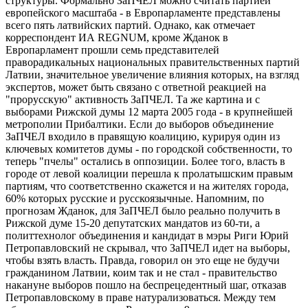
структуры. Формально ЗаПЧЕЛ можно считать партией
европейского масштаба - в Европарламенте представлены
всего пять латвийских партий. Однако, как отмечает
корреспондент ИА REGNUM, кроме Жданок в
Европарламент прошли семь представителей
праворадикальных национальных правительственных партий
Латвии, значительное увеличение влияния которых, на взгляд
экспертов, может быть связано с ответной реакцией на
"прорусскую" активность ЗаПЧЕЛ. Та же картина и с
выборами Рижской думы 12 марта 2005 года - в крупнейшей
метрополии Прибалтики. Если до выборов объединение
ЗаПЧЕЛ входило в правящую коалицию, курируя один из
ключевых комитетов думы - по городской собственности, то
теперь "пчелы" остались в оппозиции. Более того, власть в
городе от левой коалиции перешла к пролатышским правым
партиям, что соответственно скажется и на жителях города,
60% которых русские и русскоязычные. Напомним, по
прогнозам Жданок, для ЗаПЧЕЛ было реально получить в
Рижской думе 15-20 депутатских мандатов из 60-ти, а
политтехнолог объединения и кандидат в мэры Риги Юрий
Петропавловский не скрывал, что ЗаПЧЕЛ идет на выборы,
чтобы взять власть. Правда, говорил он это еще не будучи
гражданином Латвии, коим так и не стал - правительство
накануне выборов пошло на беспрецедентный шаг, отказав
Петропавловскому в праве натурализоваться. Между тем