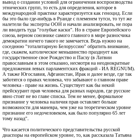
вывод о создании условий для ограничения воспроизводства
этнических групп, то есть для определения, которое в
международной практике характеризуется как геноцид. Если
бы это было где-нибудь в Руанде с племенем тутси, то тут же
налетели бы эксперты ООН и начали анализировать, не пора
ли вводить туда "голубые каски". Но в стране Европейского
союза, верном союзнике самого главного в мире разносчика
демократии ничего такого не замечается. Ведь нужно на
соседнюю "тоталитарную Белоруссию" обратить внимание,
где, скажем, католическое меньшинство празднует как
государственное свое Рождество и Пасху (в Латвии
православным в этом отказано, несмотря на неоднократные
предложения левых парламентских фракций - ИА REGNUM).
А также Югославия, Афганистан, Ирак и далее везде, где так
заботятся о правах человека, что забывают о главном праве
человека - праве на жизнь. Существует как бы некий
прейскурант прав человека для разных народов, где русские
явно стоят не во главе списка. Тем не менее, формальное
признание у человека наличия прав оставляет больше
возможности для маневра, чем уже на теоретическом уровне
признание его недочеловеком, как было популярно 65 лет
тому назад".
Что касается политического представительства русской
диаспоры на европейском уровне, то, как рассказала Татьяна