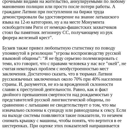
срочными видами на жительство, аннулируемыми по любому
мановению полиции или просто после потери работы. А
граждане Латвии при поступлении на биржи труда
демонстрировали бы удостоверение на знание латышского
языка на 12-ю категорию, ну а на месте Монумента
освободителям Риги от немецко-фашистских захватчиков
стоял бы памятник легионеру СС, получающему из рук
фюрера железный крест".
Бузаев также привел любопытную статистику по поводу
упомянутой в резолюции "угрозы воспроизводству русской
языковой общины": "Я не буду серьезно полемизировать с
теми, кто говорит, что с правами человека у нас все "окей", не
считая некоторых проблем с необустроенностью мест
заключения. Достаточно сказать, что в тюрьмах Латвии
русскоязычных заключенных около 70% при 40% населения
страны. И, разумеется, не из-за врожденной склонности
славян к преступной деятельности. Равно, как и факт
двойного превышения смертности над рождаемостью у
представителей русской лингвистической общины, по
сравнению с латышами не свидетельствует о том, что мы
изначально склонны к суициду или равнодушны к сексу. Если
на выходе системы появляются такие показатели, то незачем
снимать крышку с машины, чтобы понять, что вертится в ее
шестеренках. При оценке этих показателей напрашивается