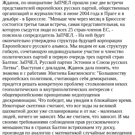
Жданок, по инициативе ЗаПЧЕЛ прошли уже две встречи
представителей европейских русских партий, общественных
организаций и журналистов: в июне 2004 года в Праге и в
декабре - в Брюсселе. "Меньше чем через месяц в Брюсселе
состоится третья такая встреча, самая представительная, на
которую съедутся люди из всех 25 стран-членов ЕС, -
пояснила сопредседатель ЗаПЧЕЛ. - На ней будет
окончательно утверждена структура будущей корпорации
Европейского русского альянса. Мы видим ее как структуру
гибкую, сочетающую индивидуальное участие и членство
политических партий в первую очередь трех партий стран
Балтии: ЗаПЧЕЛ, Русской партии Эстонии и Союза русских
Литвы". Выступая с докладом, Жданок дала понять, что
знакома и с работами Збигнева Бжезинского: "Большинству
европейских политиков, считающих себя демократами,
придется решать конкретную проблему столкновения неких
геополитических и внутриполитических интересов с
общеевропейскими принципами недопущения
дискриминации. Что победит, мы увидим в ближайшее время.
Некоторые скептики считают, что все ходы на великой
шахматной доске уже спланированы и от нас - маленьких
людей, ничего не зависит. Мы же считаем, что зависит. И мы
своими требованиями соблюдения прав русскоязычного
меньшинства в странах Балтии встряхиваем эту доску,
производя по аналогии с математикой случайные возмущения