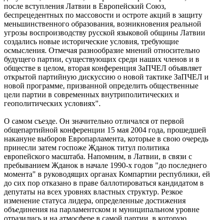
после вступления Латвии в Европейский Союз,
беспрецедентных по массовости и остроте акций в защиту
меньшинственного образования, возникновения реальной
угрозы воспроизводству русской языковой общины Латвии
создались новые исторические условия, требующие
осмысления. Отмечая разнообразие мнений относительно
будущего партии, существующих среди наших членов и в
обществе в целом, вторая конференция ЗаПЧЕЛ объявляет
открытой партийную дискуссию о новой тактике ЗаПЧЕЛ и
новой программе, призванной определить общественные
цели партии в современных внутриполитических и
геополитических условиях".
О самом съезде. Он значительно отличался от первой
общепартийной конференции 15 мая 2004 года, прошедшей
накануне выборов Европарламента, которые в свою очередь
принесли затем госпоже Жданок титул политика
европейского масштаба. Напомним, в Латвии, в связи с
пребыванием Жданок в начале 1990-х годов "до последнего
момента" в руководящих органах Компартии республики, ей
до сих пор отказано в праве баллотироваться кандидатом в
депутаты на всех уровнях властных структур. Резкое
изменение статуса лидера, определенные достижения
объединения на парламентском и муниципальном уровне
отразились и на атмосфере в самой партии, в которую