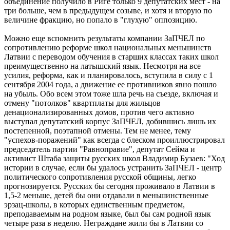
объединение получило в Риге только 9 депутатских мест - на
три больше, чем в предыдущем созыве, и хотя и вторую по
величине фракцию, но попало в "глухую" оппозицию.
Можно еще вспомнить результаты компании ЗаПЧЕЛ по
сопротивлению реформе школ национальных меньшинств
Латвии с переводом обучения в старших классах таких школ
преимущественно на латышский язык. Несмотря на все
усилия, реформа, как и планировалось, вступила в силу с 1
сентября 2004 года, а движение ее противников явно пошло
на убыль. Обо всем этом тоже шла речь на съезде, включая и
отмену "потолков" квартплаты для жильцов
денационализированных домов, против чего активно
выступал депутатский корпус ЗаПЧЕЛ, добившись лишь их
постепенной, поэтапной отмены. Тем не менее, тему
"успехов-поражений" как всегда с блеском проиллюстрировал
председатель партии "Равноправие", депутат Сейма и
активист Штаба защиты русских школ Владимир Бузаев: "Ход
истории в случае, если бы удалось устранить ЗаПЧЕЛ - центр
политического сопротивления русской общины, легко
прогнозируется. Русских бы сегодня проживало в Латвии в
1,5-2 меньше, детей бы они отдавали в меньшинственные
эрзац-школы, в которых единственным предметом,
преподаваемым на родном языке, был бы сам родной язык
четыре раза в неделю. Неграждане жили бы в Латвии со