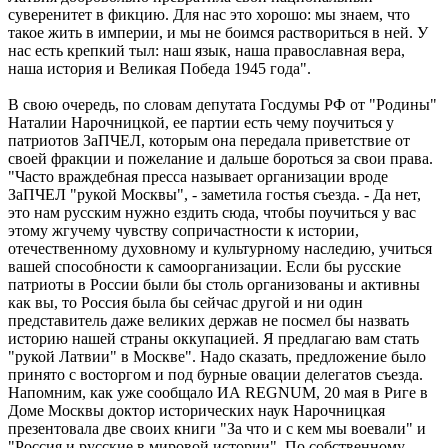
суверенитет в фикцию. Для нас это хорошо: мы знаем, что
такое жить в империи, и мы не боимся раствориться в ней. У
нас есть крепкий тыл: наш язык, наша православная вера,
наша история и Великая Победа 1945 года".
В свою очередь, по словам депутата Госдумы РФ от "Родины"
Наталии Нарочницкой, ее партии есть чему поучиться у
патриотов ЗаПЧЕЛ, которым она передала приветствие от
своей фракции и пожелание и дальше бороться за свои права.
"Часто враждебная пресса называет организации вроде
ЗаПЧЕЛ "рукой Москвы", - заметила гостья съезда. - Да нет,
это нам русским нужно ездить сюда, чтобы поучиться у вас
этому жгучему чувству сопричастности к истории,
отечественному духовному и культурному наследию, учиться
вашей способности к самоорганизации. Если бы русские
патриоты в России были бы столь организованы и активны
как вы, то Россия была бы сейчас другой и ни один
представитель даже великих держав не посмел бы назвать
историю нашей страны оккупацией. Я предлагаю вам стать
"рукой Латвии" в Москве". Надо сказать, предложение было
принято с восторгом и под бурные овации делегатов съезда.
Напомним, как уже сообщало ИА REGNUM, 20 мая в Риге в
Доме Москвы доктор исторических наук Нарочницкая
презентовала две своих книги "За что и с кем мы воевали" и
"Россия и русские в мировой истории". По собственному