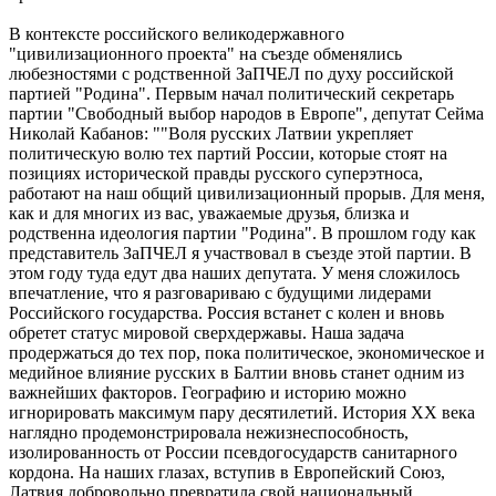
В контексте российского великодержавного
"цивилизационного проекта" на съезде обменялись
любезностями с родственной ЗаПЧЕЛ по духу российской
партией "Родина". Первым начал политический секретарь
партии "Свободный выбор народов в Европе", депутат Сейма
Николай Кабанов: ""Воля русских Латвии укрепляет
политическую волю тех партий России, которые стоят на
позициях исторической правды русского суперэтноса,
работают на наш общий цивилизационный прорыв. Для меня,
как и для многих из вас, уважаемые друзья, близка и
родственна идеология партии "Родина". В прошлом году как
представитель ЗаПЧЕЛ я участвовал в съезде этой партии. В
этом году туда едут два наших депутата. У меня сложилось
впечатление, что я разговариваю с будущими лидерами
Российского государства. Россия встанет с колен и вновь
обретет статус мировой сверхдержавы. Наша задача
продержаться до тех пор, пока политическое, экономическое и
медийное влияние русских в Балтии вновь станет одним из
важнейших факторов. Географию и историю можно
игнорировать максимум пару десятилетий. История XX века
наглядно продемонстрировала нежизнеспособность,
изолированность от России псевдогосударств санитарного
кордона. На наших глазах, вступив в Европейский Союз,
Латвия добровольно превратила свой национальный