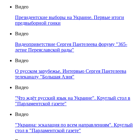
Видео
Президентские выборы на Украине. Первые итоги
предвыборной гонки
Видео
Видеоприветствие Сергея Пантелеева форуму "365-
летие Переяславской рады"
Видео
О русском зарубежье. Интервью Сергея Пантелеева
телеканалу "Большая Азия"
Видео
"Что ждёт русский язык на Украине". Круглый стол в
"Парламентской газете"
Видео
"Украина: эскалация по всем направлениям". Круглый
стол в "Парламентской газете"