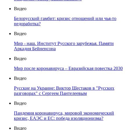
Видео
Белорусский гамбит: кризис отношений или чья-то
недоработка?
Видео
Мир - наш. Институт Русского зарубежья. Памяти
Аркадия Бейненсона
Видео
Мир после коронавируса – Евразийская повестка 2030
Видео
Русские на Украине: Виктор Шестаков в "Русских
разговорах" с Сергеем Пантелеевым
Видео
Пандемия коронавируса, мировой экономический
кризис, ЕАЭС и ЕС: победа изоляционизма?
Видео