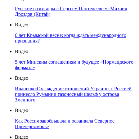
Русские разговоры с Сергеем Пантелеевым: Михаил
Дроздов (Китай)
Видео
6 лет Крымской весне: когда ждать международного
признания?
Видео
5 лет Минским соглашениям и будущее «Нормандского
формата»
Видео
Иваненко:Охлаждение отношений Украины с Россией
принесло Румынии газоносный шельф у острова
Змеиного
Видео
Как Россия завоёвывала и осваивала Северное
Причерноморье
Видео