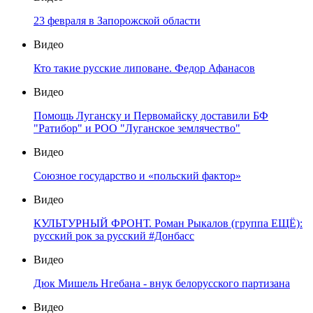
23 февраля в Запорожской области
Видео
Кто такие русские липоване. Федор Афанасов
Видео
Помощь Луганску и Первомайску доставили БФ
"Ратибор" и РОО "Луганское землячество"
Видео
Союзное государство и «польский фактор»
Видео
КУЛЬТУРНЫЙ ФРОНТ. Роман Рыкалов (группа ЕЩЁ):
русский рок за русский #Донбасс
Видео
Дюк Мишель Нгебана - внук белорусского партизана
Видео