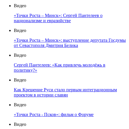
Видео
«Точки Роста – Минск»: Сергей Пантелеев о
национализме и евразийстве
Видео
«Точки Роста – Минск»: выступление депутата Госдумы
от Севастополя Дмитрия Белика
Видео
Сергей Пантелеев: «Как привлечь молодёжь в
политику?»
Видео
Как Крещение Руси стало первым интеграционным
проектом в истории славян
Видео
«Точки Роста - Псков»: фильм о Форуме
Видео