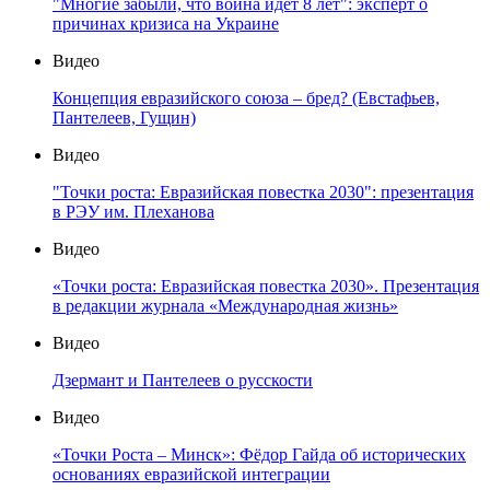
"Многие забыли, что война идет 8 лет": эксперт о
причинах кризиса на Украине
Видео
Концепция евразийского союза – бред? (Евстафьев,
Пантелеев, Гущин)
Видео
"Точки роста: Евразийская повестка 2030": презентация
в РЭУ им. Плеханова
Видео
«Точки роста: Евразийская повестка 2030». Презентация
в редакции журнала «Международная жизнь»
Видео
Дзермант и Пантелеев о русскости
Видео
«Точки Роста – Минск»: Фёдор Гайда об исторических
основаниях евразийской интеграции