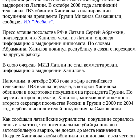
выдворен из Латвии. В октябре 2008 года латвийский
телеканал ТВ3 обвинил Хапилова в планировании
покушения на президента Грузии Михаила Саакашвили,
сообщает
ИА "Росбалт"
.
Пресс-атташе посольства РФ в Латвии Сергей Абрамкин,
подтвердив, что Хапилов уехал из Латвии, опроверг
информацию о выдворении дипломата. По словам
Абрамкина, Хапилов покинул республику в связи с переходом
на другую работу.
В свою очередь, МИД Латвии не стал комментировать
информацию о выдворении Хапилова.
Напомним, в октябре 2008 года в эфир латвийского
телеканала ТВ3 вышла передача, в которой Хапилова
обвиняли в подготовке покушения на президента Грузии. По
версии авторов передачи, Хапилов, занимавший должность
второго секретаря посольства России в Грузии с 2000 по 2004
год, вербовал исполнителей покушения на Саакашвили.
Как сообщали латвийские журналисты, покушение сорвалось
лишь из- за того, что потенциальные убийцы попали в
автомобильную аварию, не доехав до места назначения.
Позднее Хапилова якобы обвинили в шпионаже, из-за чего он