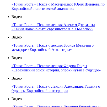
«Точки Роста – Псков»: Мастер-класс Юрия Шевцова по
Евразийской политической аналитике
Видео
«Точки Роста – Псков»: лекция Алексея Дзерманта
«Каким должно быть евразийство в XXI-м веке?»
Видео
«Точки Роста – Псков»: лекция Бориса Межуева о
метафоре «Евразийской Атлантиды»
Видео
«Точки Роста – Псков»: лекция Фёдора Гайды
«Евразийский союз: история, опрокинутая в будущее»
Видео
«Точки Роста – Псков»: Лекция Александра Гущина о
будущем Евразийской интеграции
Видео
«Точки Роста – Псков»: доклад Дмитрия Евстафьева и