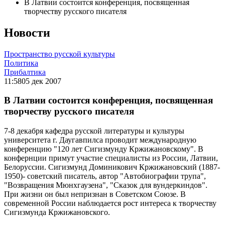
В Латвии состоится конференция, посвященная
творчеству русского писателя
Новости
Пространство русской культуры
Политика
Прибалтика
11:58
05 дек 2007
В Латвии состоится конференция, посвященная
творчеству русского писателя
7-8 декабря кафедра русской литературы и культуры
университета г. Даугавпилса проводит международную
конференцию "120 лет Сигизмунду Кржижановскому". В
конфернции примут участие специалисты из России, Латвии,
Белоруссии. Сигизмунд Доминикович Кржижановский (1887-
1950)- советский писатель, автор "Автобиографии трупа",
"Возвращения Мюнхгаузена", "Сказок для вундеркиндов".
При жизни он был непризнан в Советском Союзе. В
современной России наблюдается рост интереса к творчеству
Сигизмунда Кржижановского.