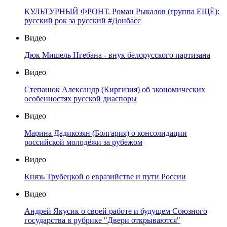
КУЛЬТУРНЫЙ ФРОНТ. Роман Рыкалов (группа ЕЩЁ):
русский рок за русский #Донбасс
Видео
Дюк Мишель Нгебана - внук белорусского партизана
Видео
Степанюк Александр (Киргизия) об экономических
особенностях русской диаспоры
Видео
Марина Дадикозян (Болгария) о консолидации
российской молодёжи за рубежом
Видео
Князь Трубецкой о евразийстве и пути России
Видео
Андрей Якусик о своей работе и будущем Союзного
государства в рубрике "Двери открываются"