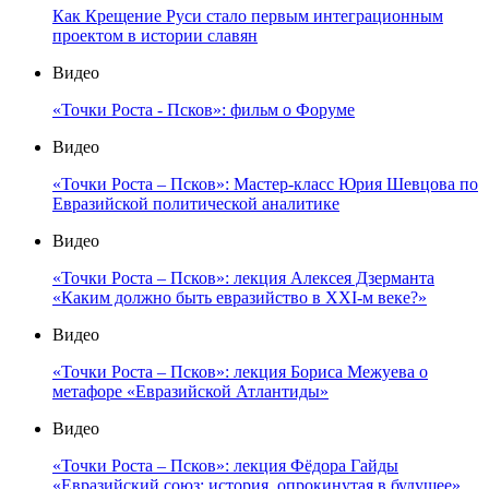
Как Крещение Руси стало первым интеграционным
проектом в истории славян
Видео
«Точки Роста - Псков»: фильм о Форуме
Видео
«Точки Роста – Псков»: Мастер-класс Юрия Шевцова по
Евразийской политической аналитике
Видео
«Точки Роста – Псков»: лекция Алексея Дзерманта
«Каким должно быть евразийство в XXI-м веке?»
Видео
«Точки Роста – Псков»: лекция Бориса Межуева о
метафоре «Евразийской Атлантиды»
Видео
«Точки Роста – Псков»: лекция Фёдора Гайды
«Евразийский союз: история, опрокинутая в будущее»