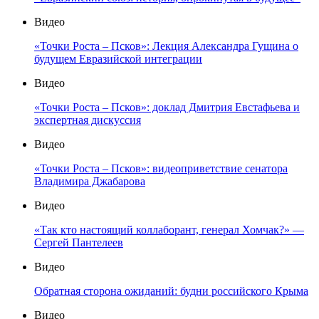
Видео
«Точки Роста – Псков»: Лекция Александра Гущина о
будущем Евразийской интеграции
Видео
«Точки Роста – Псков»: доклад Дмитрия Евстафьева и
экспертная дискуссия
Видео
«Точки Роста – Псков»: видеоприветствие сенатора
Владимира Джабарова
Видео
«Так кто настоящий коллаборант, генерал Хомчак?» —
Сергей Пантелеев
Видео
Обратная сторона ожиданий: будни российского Крыма
Видео