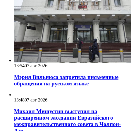
13:54
07 авг 2026
Мэрия Вильнюса запретила письменные
обращения на русском языке
13:48
07 авг 2026
Михаил Мишустин выступил на
расширенном заседании Евразийского
межправительственного совета в Чолпон-
Ате