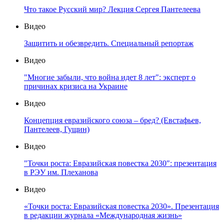
Что такое Русский мир? Лекция Сергея Пантелеева
Видео
Защитить и обезвредить. Специальный репортаж
Видео
"Многие забыли, что война идет 8 лет": эксперт о
причинах кризиса на Украине
Видео
Концепция евразийского союза – бред? (Евстафьев,
Пантелеев, Гущин)
Видео
"Точки роста: Евразийская повестка 2030": презентация
в РЭУ им. Плеханова
Видео
«Точки роста: Евразийская повестка 2030». Презентация
в редакции журнала «Международная жизнь»