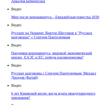
Аркадия Бейненсона
Видео
Мир после коронавируса – Евразийская повестка 2030
Видео
Русские на Украине: Виктор Шестаков в "Русских
разговорах" с Сергеем Пантелеевым
Видео
Пандемия коронавируса, мировой экономический
кризис, ЕАЭС и ЕС: победа изоляционизма?
Видео
Русские разговоры с Сергеем Пантелеевым: Михаил
Дроздов (Китай)
Видео
6 лет Крымской весне: когда ждать международного
признания?