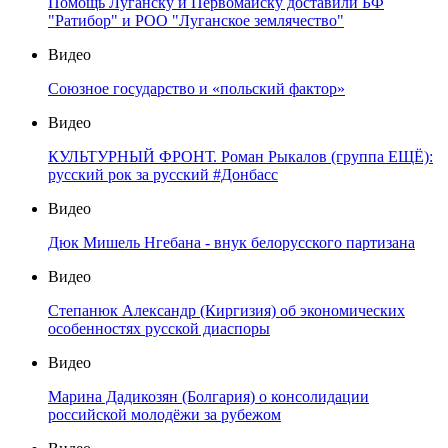
Помощь Луганску и Первомайску доставили БФ
"Ратибор" и РОО "Луганское землячество"
Видео
Союзное государство и «польский фактор»
Видео
КУЛЬТУРНЫЙ ФРОНТ. Роман Рыкалов (группа ЕЩЁ):
русский рок за русский #Донбасс
Видео
Дюк Мишель Нгебана - внук белорусского партизана
Видео
Степанюк Александр (Киргизия) об экономических
особенностях русской диаспоры
Видео
Марина Дадикозян (Болгария) о консолидации
российской молодёжи за рубежом