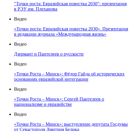
"Точки роста: Евразийская повестка 2030": презентация
в РЭУ им. Плеханова
Видео
«Точки роста: Евразийская повестка 2030». Презентация
в редакции журнала «Международная жизнь»
Видео
Дзермант и Пантелеев о русскости
Видео
«Точки Роста – Минск»: Фёдор Гайда об исторических
основаниях евразийской интеграции
Видео
«Точки Роста – Минск»: Сергей Пантелеев о
национализме и евразийстве
Видео
«Точки Роста – Минск»: выступление депутата Госдумы
от Севастополя Дмитрия Белика