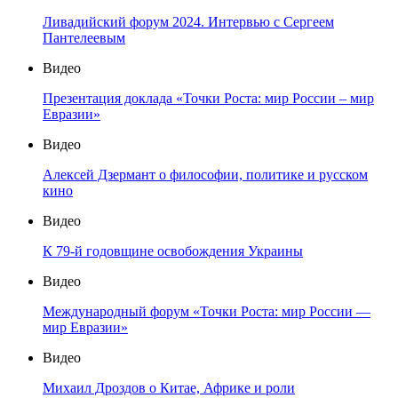
Ливадийский форум 2024. Интервью с Сергеем
Пантелеевым
Видео
Презентация доклада «Точки Роста: мир России – мир
Евразии»
Видео
Алексей Дзермант о философии, политике и русском
кино
Видео
К 79-й годовщине освобождения Украины
Видео
Международный форум «Точки Роста: мир России —
мир Евразии»
Видео
Михаил Дроздов о Китае, Африке и роли