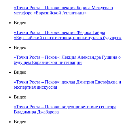
«Точки Роста – Псков»: лекция Бориса Межуева о
метафоре «Евразийской Атлантиды»
Видео
«Точки Роста – Псков»: лекция Фёдора Гайды
«Евразийский союз: история, опрокинутая в будущее»
Видео
«Точки Роста – Псков»: Лекция Александра Гущина о
будущем Евразийской интеграции
Видео
«Точки Роста – Псков»: доклад Дмитрия Евстафьева и
экспертная дискуссия
Видео
«Точки Роста – Псков»: видеоприветствие сенатора
Владимира Джабарова
Видео