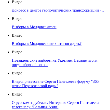
Видео
Донбасс в центре геополитических трансформаций - 1
Видео
Выборы в Молдове: итоги
Видео
Выборы в Молдове: каких итогов ждать?
Видео
Президентские выборы на Украине. Первые итоги
предвыборной гонки
Видео
Видеоприветствие Сергея Пантелеева форуму "365-
летие Переяславской рады"
Видео
О русском зарубежье. Интервью Сергея Пантелеева
телеканалу "Большая Азия"