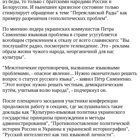
из беды, то только с братскими народами России и
Белоруссии. И нынешнее кризисное состояние только
стимулирует обращение к теме "Переяславской Рады" как
примеру разрешения геополитических проблем".
По мнению лидера украинских коммунистов Петра
Симоненко языковая проблема в стране усугубляется
всеобщим стремлением к отказу от всего славянского: "Вы
послушайте радио, посмотрите телевидение. Это - реклама
образа жизни чужого народа, неорганичной для нас
культуры".
"Межэтничекие противоречия, вызванные языковыми
проблемами, - опасное явление... Нужно окончательно решить
вопрос о статусе русского языка", - заявил Пётр Симоненко.
"Этот вопрос нужно решать честным, демократическим
путём, учитывая волю народа", - подчеркнул он.
После пленарного заседания участники конференции
продолжили работу в секциях, где заслушивались такие
доклады как "Культурно-языковая политика украинского
государства: принципы принуждения и методы
администрирования", "Противопоставление политической
истории России и Украины в украинской историографии",
"Русский интеллигент как тип языковой личности".