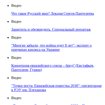
Видео
Что такое Русский мир? Лекция Сергея Пантелеева
Видео
Защитить и обезвредить. Специальный репортаж
Видео
"Многие забыли, что война идет 8 лет": эксперт о
причинах кризиса на Украине
Видео
Концепция евразийского союза – бред? (Евстафьев,
Пантелеев, Гущин)
Видео
"Точки роста: Евразийская повестка 2030": презентация
в РЭУ им. Плеханова
Видео