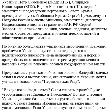
Украины Петр Симоненко (лидер КПУ), Спиридон
Килинкаров (КПУ), Вадим Колесниченко (ПР), первый
заместитель председателя Верховного Совета Крыма,
председатель Русской общины Крыма Сергей Цеков, депутат
Госдумы России Максим Мищенко, заместитель директора
Национального института развития РАН РФ Сергей
Заворотный, а также чиновники, ученые, педагоги, депутаты
местных советов, представители политических партий и
общественных организаций.
По мнению большинства участников мероприятия, языковая
проблема в Украине искусственно переводится в
политическую плоскость из-за непродуманных, а порой и
враждебных по отношению к интересам русскоязычного
населения страны решений органов государственной власти.
Председатель Луганского областного совета Валерий Голенко
заявил в своем выступлении, что ситуацию в Украине может
улучшить только новая "Переяславская Рада":
"Вокруг кого объединяться? С кем спасать страну? С уже
угробившими ее Ющенко и Тимошенко? Почему спасение
Украины должно базироваться на русофобстве, выполнении
прямого заказа Запада? Избиратель нас на такие шаги не
уполномочивал... Если Украине и нужно с кем-то выбираться