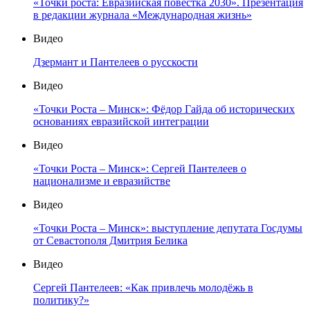
«Точки роста: Евразийская повестка 2030». Презентация
в редакции журнала «Международная жизнь»
Видео
Дзермант и Пантелеев о русскости
Видео
«Точки Роста – Минск»: Фёдор Гайда об исторических
основаниях евразийской интеграции
Видео
«Точки Роста – Минск»: Сергей Пантелеев о
национализме и евразийстве
Видео
«Точки Роста – Минск»: выступление депутата Госдумы
от Севастополя Дмитрия Белика
Видео
Сергей Пантелеев: «Как привлечь молодёжь в
политику?»