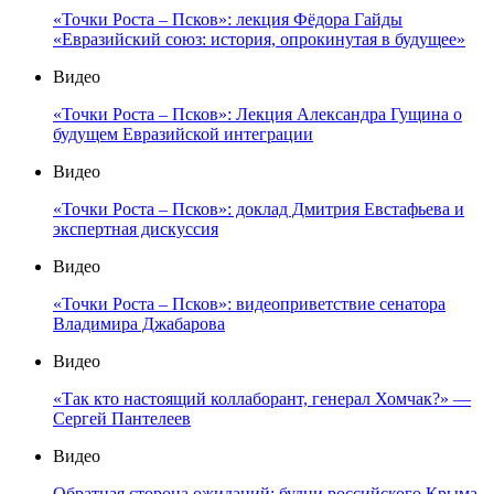
«Точки Роста – Псков»: лекция Фёдора Гайды
«Евразийский союз: история, опрокинутая в будущее»
Видео
«Точки Роста – Псков»: Лекция Александра Гущина о
будущем Евразийской интеграции
Видео
«Точки Роста – Псков»: доклад Дмитрия Евстафьева и
экспертная дискуссия
Видео
«Точки Роста – Псков»: видеоприветствие сенатора
Владимира Джабарова
Видео
«Так кто настоящий коллаборант, генерал Хомчак?» —
Сергей Пантелеев
Видео
Обратная сторона ожиданий: будни российского Крыма