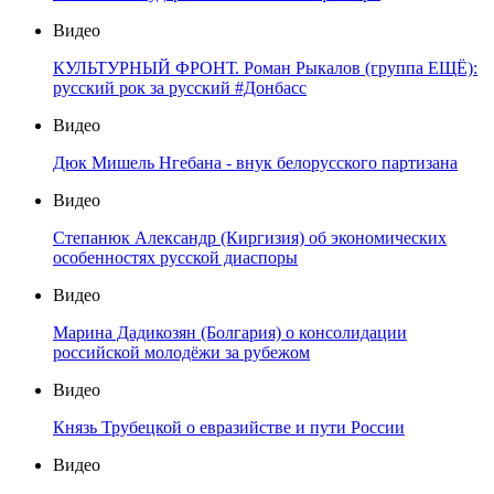
Видео
КУЛЬТУРНЫЙ ФРОНТ. Роман Рыкалов (группа ЕЩЁ):
русский рок за русский #Донбасс
Видео
Дюк Мишель Нгебана - внук белорусского партизана
Видео
Степанюк Александр (Киргизия) об экономических
особенностях русской диаспоры
Видео
Марина Дадикозян (Болгария) о консолидации
российской молодёжи за рубежом
Видео
Князь Трубецкой о евразийстве и пути России
Видео