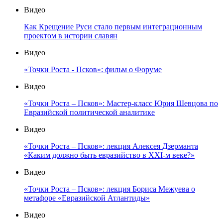
Видео
Как Крещение Руси стало первым интеграционным
проектом в истории славян
Видео
«Точки Роста - Псков»: фильм о Форуме
Видео
«Точки Роста – Псков»: Мастер-класс Юрия Шевцова по
Евразийской политической аналитике
Видео
«Точки Роста – Псков»: лекция Алексея Дзерманта
«Каким должно быть евразийство в XXI-м веке?»
Видео
«Точки Роста – Псков»: лекция Бориса Межуева о
метафоре «Евразийской Атлантиды»
Видео