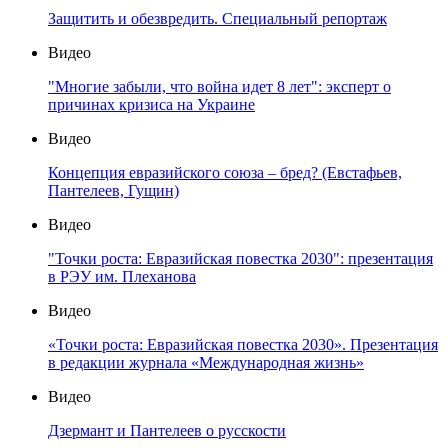
Защитить и обезвредить. Специальный репортаж
Видео
"Многие забыли, что война идет 8 лет": эксперт о
причинах кризиса на Украине
Видео
Концепция евразийского союза – бред? (Евстафьев,
Пантелеев, Гущин)
Видео
"Точки роста: Евразийская повестка 2030": презентация
в РЭУ им. Плеханова
Видео
«Точки роста: Евразийская повестка 2030». Презентация
в редакции журнала «Международная жизнь»
Видео
Дзермант и Пантелеев о русскости