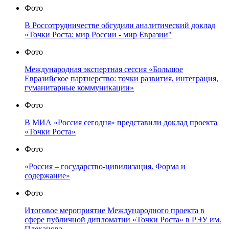
Фото
В Россотрудничестве обсудили аналитический доклад
«Точки Роста: мир России - мир Евразии"
Фото
Международная экспертная сессия «Большое
Евразийское партнерство: точки развития, интеграция,
гуманитарные коммуникации»
Фото
В МИА «Россия сегодня» представили доклад проекта
«Точки Роста»
Фото
«Россия – государство-цивилизация. Форма и
содержание»
Фото
Итоговое мероприятие Международного проекта в
сфере публичной дипломатии «Точки Роста» в РЭУ им.
Плеханова