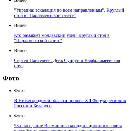
Видео
"Украина: эскалация по всем направлениям". Круглый
стол в "Парламентской газете"
Видео
Кто развяжет молдавский узел? Круглый стол в
"Парламентской газете"
Видео
Сергей Пантелеев: День Супрун и Варфоломеевская
ночь
Фото
Фото
В Нижегородской области прошёл XII Форум регионов
России и Беларуси
Фото
53-е заседание Всемирного координационного совета
российских соотечественников, проживающих за