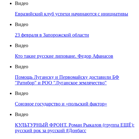
Видео
Евразийский клуб успехи начинаются с инициативы
Видео
23 февраля в Запорожской области
Видео
Кто такие русские липоване. Федор Афанасов
Видео
Помощь Луганску и Первомайску доставили БФ
"Ратибор" и РОО "Луганское землячество"
Видео
Союзное государство и «польский фактор»
Видео
КУЛЬТУРНЫЙ ФРОНТ. Роман Рыкалов (группа ЕЩЁ):
русский рок за русский #Донбасс