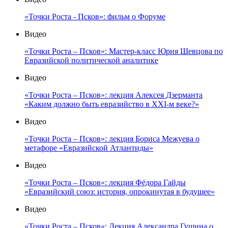
«Точки Роста - Псков»: фильм о Форуме
Видео
«Точки Роста – Псков»: Мастер-класс Юрия Шевцова по
Евразийской политической аналитике
Видео
«Точки Роста – Псков»: лекция Алексея Дзерманта
«Каким должно быть евразийство в XXI-м веке?»
Видео
«Точки Роста – Псков»: лекция Бориса Межуева о
метафоре «Евразийской Атлантиды»
Видео
«Точки Роста – Псков»: лекция Фёдора Гайды
«Евразийский союз: история, опрокинутая в будущее»
Видео
«Точки Роста – Псков»: Лекция Александра Гущина о