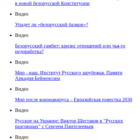
в новой белорусской Конституции
Видео
Упадет ли «белорусский балкон»?
Видео
Белорусский гамбит: кризис отношений или чья-то
недоработка?
Видео
Мир - наш. Институт Русского зарубежья. Памяти
Аркадия Бейненсона
Видео
Мир после коронавируса – Евразийская повестка 2030
Видео
Русские на Украине: Виктор Шестаков в "Русских
разговорах" с Сергеем Пантелеевым
Видео