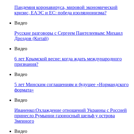
Пандемия коронавируса, мировой экономический
кризис, ЕАЭС и ЕС: победа изоляционизма?
Видео
Русские разговоры с Сергеем Пантелеевым: Михаил
Дроздов (Китай)
Видео
6 лет Крымской весне: когда ждать международного
признания?
Видео
5 лет Минским соглашениям и будущее «Нормандского
формата»
Видео
Иваненко:Охлаждение отношений Украины с Россией
принесло Румынии газоносный шельф у острова
Змеиного
Видео