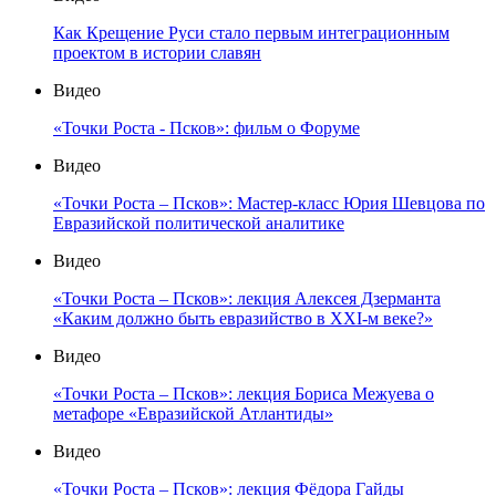
Как Крещение Руси стало первым интеграционным
проектом в истории славян
Видео
«Точки Роста - Псков»: фильм о Форуме
Видео
«Точки Роста – Псков»: Мастер-класс Юрия Шевцова по
Евразийской политической аналитике
Видео
«Точки Роста – Псков»: лекция Алексея Дзерманта
«Каким должно быть евразийство в XXI-м веке?»
Видео
«Точки Роста – Псков»: лекция Бориса Межуева о
метафоре «Евразийской Атлантиды»
Видео
«Точки Роста – Псков»: лекция Фёдора Гайды