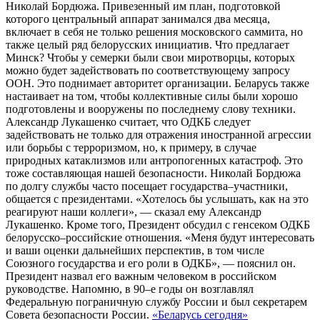
Николай Бордюжа. Привезенный им план, подготовкой
которого центральный аппарат занимался два месяца,
включает в себя не только решения московского саммита, но
также целый ряд белорусских инициатив. Что предлагает
Минск? Чтобы у семерки были свои миротворцы, которых
можно будет задействовать по соответствующему запросу
ООН. Это поднимает авторитет организации. Беларусь также
настаивает на том, чтобы коллективные силы были хорошо
подготовлены и вооружены по последнему слову техники.
Александр Лукашенко считает, что ОДКБ следует
задействовать не только для отражения иностранной агрессии
или борьбы с терроризмом, но, к примеру, в случае
природных катаклизмов или антропогенных катастроф. Это
тоже составляющая нашей безопасности. Николай Бордюжа
по долгу службы часто посещает государства–участники,
общается с президентами. «Хотелось бы услышать, как на это
реагируют наши коллеги», — сказал ему Александр
Лукашенко. Кроме того, Президент обсудил с генсеком ОДКБ
белорусско–российские отношения. «Меня будут интересовать
и ваши оценки дальнейших перспектив, в том числе
Союзного государства и его роли в ОДКБ», — пояснил он.
Президент назвал его важным человеком в российском
руководстве. Напомню, в 90–е годы он возглавлял
Федеральную пограничную службу России и был секретарем
Совета безопасности России.
«Беларусь сегодня»