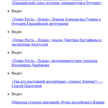
«Евразийский союз: история, опрокинутая в будущее»
Видео
«Точки Роста – Псков»: Лекция Александра Гущина о
будущем Евразийской интеграции
Видео
«Точки Роста – Псков»: доклад Дмитрия Евстафьева и
экспертная дискуссия
Видео
«Точки Роста – Псков»: видеоприветствие сенатора
Владимира Джабарова
Видео
«Так кто настоящий коллаборант, генерал Хомчак?» —
Сергей Пантелеев
Видео
Обратная сторона ожиданий: будни российского Крыма