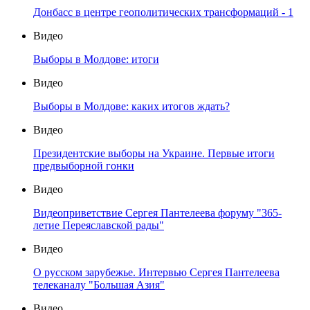
Донбасс в центре геополитических трансформаций - 1
Видео
Выборы в Молдове: итоги
Видео
Выборы в Молдове: каких итогов ждать?
Видео
Президентские выборы на Украине. Первые итоги
предвыборной гонки
Видео
Видеоприветствие Сергея Пантелеева форуму "365-
летие Переяславской рады"
Видео
О русском зарубежье. Интервью Сергея Пантелеева
телеканалу "Большая Азия"
Видео