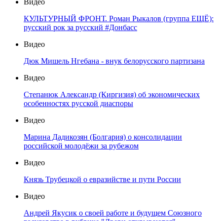
Видео
КУЛЬТУРНЫЙ ФРОНТ. Роман Рыкалов (группа ЕЩЁ):
русский рок за русский #Донбасс
Видео
Дюк Мишель Нгебана - внук белорусского партизана
Видео
Степанюк Александр (Киргизия) об экономических
особенностях русской диаспоры
Видео
Марина Дадикозян (Болгария) о консолидации
российской молодёжи за рубежом
Видео
Князь Трубецкой о евразийстве и пути России
Видео
Андрей Якусик о своей работе и будущем Союзного