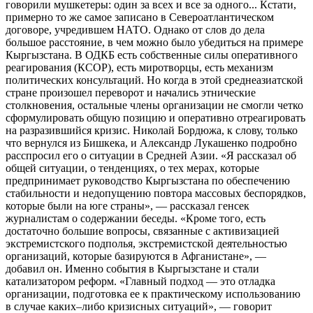
говорили мушкетеры: один за всех и все за одного... Кстати,
примерно то же самое записано в Североатлантическом
договоре, учредившем НАТО. Однако от слов до дела
большое расстояние, в чем можно было убедиться на примере
Кыргызстана. В ОДКБ есть собственные силы оперативного
реагирования (КСОР), есть миротворцы, есть механизм
политических консультаций. Но когда в этой среднеазиатской
стране произошел переворот и начались этнические
столкновения, остальные члены организации не смогли четко
сформулировать общую позицию и оперативно отреагировать
на разразившийся кризис. Николай Бордюжа, к слову, только
что вернулся из Бишкека, и Александр Лукашенко подробно
расспросил его о ситуации в Средней Азии. «Я рассказал об
общей ситуации, о тенденциях, о тех мерах, которые
предпринимает руководство Кыргызстана по обеспечению
стабильности и недопущению повтора массовых беспорядков,
которые были на юге страны», — рассказал генсек
журналистам о содержании беседы. «Кроме того, есть
достаточно большие вопросы, связанные с активизацией
экстремистского подполья, экстремистской деятельностью
организаций, которые базируются в Афганистане», —
добавил он. Именно события в Кыргызстане и стали
катализатором реформ. «Главный подход — это отладка
организации, подготовка ее к практическому использованию
в случае каких–либо кризисных ситуаций», — говорит