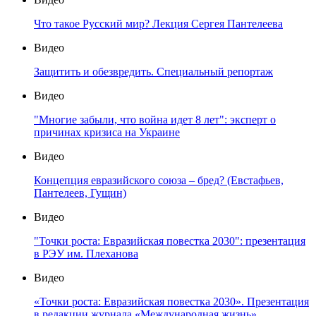
Что такое Русский мир? Лекция Сергея Пантелеева
Видео
Защитить и обезвредить. Специальный репортаж
Видео
"Многие забыли, что война идет 8 лет": эксперт о
причинах кризиса на Украине
Видео
Концепция евразийского союза – бред? (Евстафьев,
Пантелеев, Гущин)
Видео
"Точки роста: Евразийская повестка 2030": презентация
в РЭУ им. Плеханова
Видео
«Точки роста: Евразийская повестка 2030». Презентация
в редакции журнала «Международная жизнь»