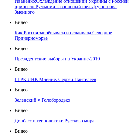
Иваненко:Охлаждение отношений Украины с Россией
принесло Румынии газоносный шельф у острова
Змеиного
Видео
Как Россия завоёвывала и осваивала Северное
Причерноморье
Видео
Президентские выборы на Украине-2019
Видео
ГТРК ЛНР. Мнение. Сергей Пантелеев
Видео
Зеленский ≠ Голобородько
Видео
Донбасс в геополитике Русского мира
Видео