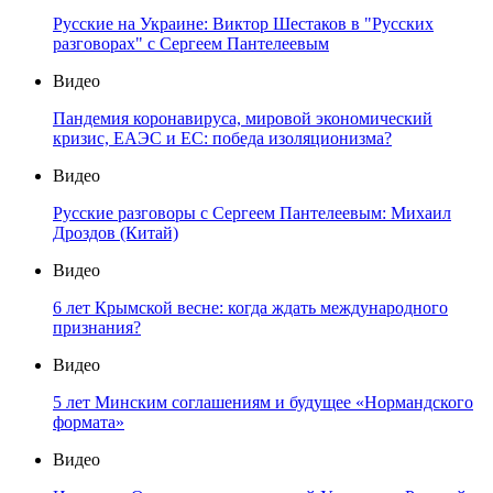
Русские на Украине: Виктор Шестаков в "Русских
разговорах" с Сергеем Пантелеевым
Видео
Пандемия коронавируса, мировой экономический
кризис, ЕАЭС и ЕС: победа изоляционизма?
Видео
Русские разговоры с Сергеем Пантелеевым: Михаил
Дроздов (Китай)
Видео
6 лет Крымской весне: когда ждать международного
признания?
Видео
5 лет Минским соглашениям и будущее «Нормандского
формата»
Видео