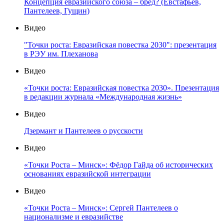
Концепция евразийского союза – бред? (Евстафьев,
Пантелеев, Гущин)
Видео
"Точки роста: Евразийская повестка 2030": презентация
в РЭУ им. Плеханова
Видео
«Точки роста: Евразийская повестка 2030». Презентация
в редакции журнала «Международная жизнь»
Видео
Дзермант и Пантелеев о русскости
Видео
«Точки Роста – Минск»: Фёдор Гайда об исторических
основаниях евразийской интеграции
Видео
«Точки Роста – Минск»: Сергей Пантелеев о
национализме и евразийстве