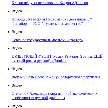
Кто такие русские липоване. Федор Афанасов
Видео
Помощь Луганску и Первомайску доставили БФ
"Ратибор" и РОО "Луганское землячество"
Видео
Союзное государство и «польский фактор»
Видео
КУЛЬТУРНЫЙ ФРОНТ. Роман Рыкалов (группа ЕЩЁ):
русский рок за русский #Донбасс
Видео
Дюк Мишель Нгебана - внук белорусского партизана
Видео
Степанюк Александр (Киргизия) об экономических
особенностях русской диаспоры
Видео