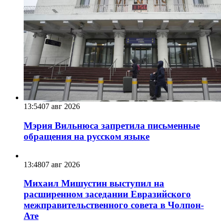
13:54
07 авг 2026
Мэрия Вильнюса запретила письменные
обращения на русском языке
13:48
07 авг 2026
Михаил Мишустин выступил на
расширенном заседании Евразийского
межправительственного совета в Чолпон-
Ате