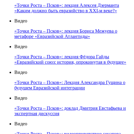
«Точки Роста – Псков»: лекция Алексея Дзерманта
«Каким должно быть евразийство в XXI-м веке?»
Видео
«Точки Роста – Псков»: лекция Бориса Межуева о
метафоре «Евразийской Атлантиды»
Видео
«Точки Роста – Псков»: лекция Фёдора Гайды
«Евразийский союз: история, опрокинутая в будущее»
Видео
«Точки Роста – Псков»: Лекция Александра Гущина о
будущем Евразийской интеграции
Видео
«Точки Роста – Псков»: доклад Дмитрия Евстафьева и
экспертная дискуссия
Видео
«Точки Роста – Псков»: видеоприветствие сенатора