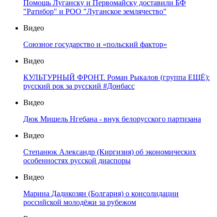
Помощь Луганску и Первомайску доставили БФ
"Ратибор" и РОО "Луганское землячество"
Видео
Союзное государство и «польский фактор»
Видео
КУЛЬТУРНЫЙ ФРОНТ. Роман Рыкалов (группа ЕЩЁ):
русский рок за русский #Донбасс
Видео
Дюк Мишель Нгебана - внук белорусского партизана
Видео
Степанюк Александр (Киргизия) об экономических
особенностях русской диаспоры
Видео
Марина Дадикозян (Болгария) о консолидации
российской молодёжи за рубежом