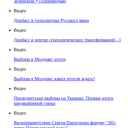
Зеленский ≠ Голобородько
Видео
Донбасс в геополитике Русского мира
Видео
Донбасс в центре геополитических трансформаций - 1
Видео
Выборы в Молдове: итоги
Видео
Выборы в Молдове: каких итогов ждать?
Видео
Президентские выборы на Украине. Первые итоги
предвыборной гонки
Видео
Видеоприветствие Сергея Пантелеева форуму "365-
летие Переяславской рады"