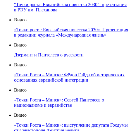
"Точки роста: Евразийская повестка 2030": презентация
в РЭУ им. Плеханова
Видео
«Точки роста: Евразийская повестка 2030». Презентация
в редакции журнала «Международная жизнь»
Видео
Дзермант и Пантелеев о русскости
Видео
«Точки Роста – Минск»: Фёдор Гайда об исторических
основаниях евразийской интеграции
Видео
«Точки Роста – Минск»: Сергей Пантелеев о
национализме и евразийстве
Видео
«Точки Роста – Минск»: выступление депутата Госдумы
от Севастополя Дмитрия Белика