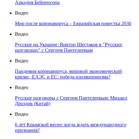
Аркадия Бейненсона
Видео
Мир после коронавируса – Евразийская повестка 2030
Видео
Русские на Украине: Виктор Шестаков в "Русских
разговорах" с Сергеем Пантелеевым
Видео
Пандемия коронавируса, мировой экономический
кризис, ЕАЭС и ЕС: победа изоляционизма?
Видео
Русские разговоры с Сергеем Пантелеевым: Михаил
Дроздов (Китай)
Видео
6 лет Крымской весне: когда ждать международного
признания?