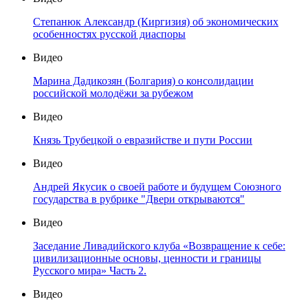
Степанюк Александр (Киргизия) об экономических
особенностях русской диаспоры
Видео
Марина Дадикозян (Болгария) о консолидации
российской молодёжи за рубежом
Видео
Князь Трубецкой о евразийстве и пути России
Видео
Андрей Якусик о своей работе и будущем Союзного
государства в рубрике "Двери открываются"
Видео
Заседание Ливадийского клуба «Возвращение к себе:
цивилизационные основы, ценности и границы
Русского мира» Часть 2.
Видео