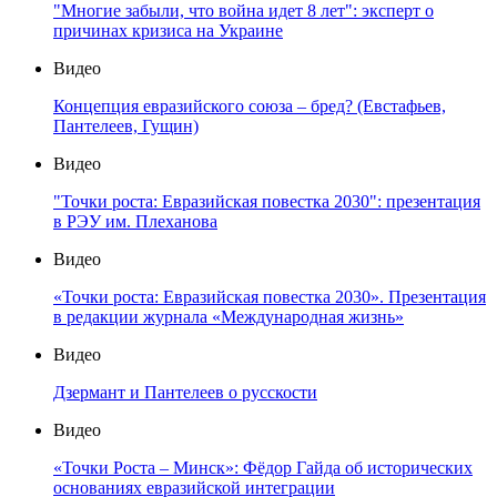
"Многие забыли, что война идет 8 лет": эксперт о
причинах кризиса на Украине
Видео
Концепция евразийского союза – бред? (Евстафьев,
Пантелеев, Гущин)
Видео
"Точки роста: Евразийская повестка 2030": презентация
в РЭУ им. Плеханова
Видео
«Точки роста: Евразийская повестка 2030». Презентация
в редакции журнала «Международная жизнь»
Видео
Дзермант и Пантелеев о русскости
Видео
«Точки Роста – Минск»: Фёдор Гайда об исторических
основаниях евразийской интеграции