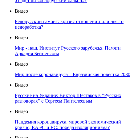
Упадет ли «белорусский балкон»?
Видео
Белорусский гамбит: кризис отношений или чья-то
недоработка?
Видео
Мир - наш. Институт Русского зарубежья. Памяти
Аркадия Бейненсона
Видео
Мир после коронавируса – Евразийская повестка 2030
Видео
Русские на Украине: Виктор Шестаков в "Русских
разговорах" с Сергеем Пантелеевым
Видео
Пандемия коронавируса, мировой экономический
кризис, ЕАЭС и ЕС: победа изоляционизма?
Видео