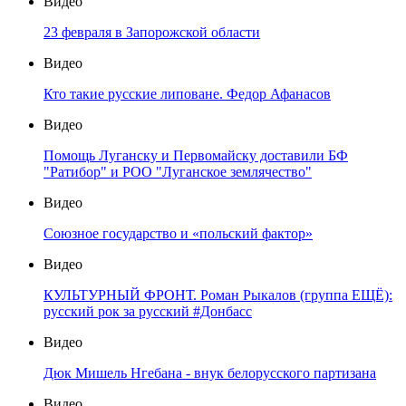
Видео
23 февраля в Запорожской области
Видео
Кто такие русские липоване. Федор Афанасов
Видео
Помощь Луганску и Первомайску доставили БФ
"Ратибор" и РОО "Луганское землячество"
Видео
Союзное государство и «польский фактор»
Видео
КУЛЬТУРНЫЙ ФРОНТ. Роман Рыкалов (группа ЕЩЁ):
русский рок за русский #Донбасс
Видео
Дюк Мишель Нгебана - внук белорусского партизана
Видео