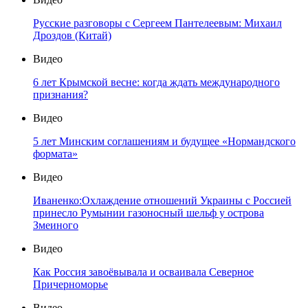
Русские разговоры с Сергеем Пантелеевым: Михаил
Дроздов (Китай)
Видео
6 лет Крымской весне: когда ждать международного
признания?
Видео
5 лет Минским соглашениям и будущее «Нормандского
формата»
Видео
Иваненко:Охлаждение отношений Украины с Россией
принесло Румынии газоносный шельф у острова
Змеиного
Видео
Как Россия завоёвывала и осваивала Северное
Причерноморье
Видео