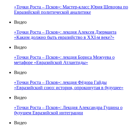
«Точки Роста – Псков»: Мастер-класс Юрия Шевцова по
Евразийской политической аналитике
Видео
«Точки Роста – Псков»: лекция Алексея Дзерманта
«Каким должно быть евразийство в XXI-м веке?»
Видео
«Точки Роста – Псков»: лекция Бориса Межуева о
метафоре «Евразийской Атлантиды»
Видео
«Точки Роста – Псков»: лекция Фёдора Гайды
«Евразийский союз: история, опрокинутая в будущее»
Видео
«Точки Роста – Псков»: Лекция Александра Гущина о
будущем Евразийской интеграции
Видео