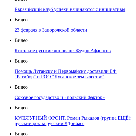
Евразийский клуб успехи начинаются с инициативы
Видео
23 февраля в Запорожской области
Видео
Кто такие русские липоване. Федор Афанасов
Видео
Помощь Луганску и Первомайску доставили БФ
"Ратибор" и РОО "Луганское землячество"
Видео
Союзное государство и «польский фактор»
Видео
КУЛЬТУРНЫЙ ФРОНТ. Роман Рыкалов (группа ЕЩЁ):
русский рок за русский #Донбасс
Видео