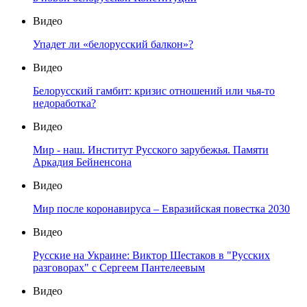
Видео
Упадет ли «белорусский балкон»?
Видео
Белорусский гамбит: кризис отношений или чья-то
недоработка?
Видео
Мир - наш. Институт Русского зарубежья. Памяти
Аркадия Бейненсона
Видео
Мир после коронавируса – Евразийская повестка 2030
Видео
Русские на Украине: Виктор Шестаков в "Русских
разговорах" с Сергеем Пантелеевым
Видео