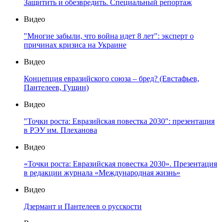
Защитить и обезвредить. Специальный репортаж
Видео
"Многие забыли, что война идет 8 лет": эксперт о
причинах кризиса на Украине
Видео
Концепция евразийского союза – бред? (Евстафьев,
Пантелеев, Гущин)
Видео
"Точки роста: Евразийская повестка 2030": презентация
в РЭУ им. Плеханова
Видео
«Точки роста: Евразийская повестка 2030». Презентация
в редакции журнала «Международная жизнь»
Видео
Дзермант и Пантелеев о русскости