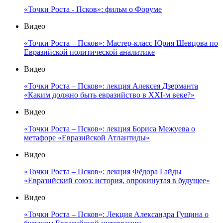
«Точки Роста - Псков»: фильм о Форуме
Видео
«Точки Роста – Псков»: Мастер-класс Юрия Шевцова по
Евразийской политической аналитике
Видео
«Точки Роста – Псков»: лекция Алексея Дзерманта
«Каким должно быть евразийство в XXI-м веке?»
Видео
«Точки Роста – Псков»: лекция Бориса Межуева о
метафоре «Евразийской Атлантиды»
Видео
«Точки Роста – Псков»: лекция Фёдора Гайды
«Евразийский союз: история, опрокинутая в будущее»
Видео
«Точки Роста – Псков»: Лекция Александра Гущина о