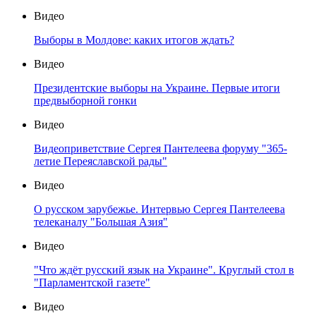
Видео
Выборы в Молдове: каких итогов ждать?
Видео
Президентские выборы на Украине. Первые итоги
предвыборной гонки
Видео
Видеоприветствие Сергея Пантелеева форуму "365-
летие Переяславской рады"
Видео
О русском зарубежье. Интервью Сергея Пантелеева
телеканалу "Большая Азия"
Видео
"Что ждёт русский язык на Украине". Круглый стол в
"Парламентской газете"
Видео