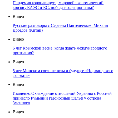
Пандемия коронавируса, мировой экономический
кризис, ЕАЭС и ЕС: победа изоляционизма?
Видео
Русские разговоры с Сергеем Пантелеевым: Михаил
Дроздов (Китай)
Видео
6 лет Крымской весне: когда ждать международного
признания?
Видео
5 лет Минским соглашениям и будущее «Нормандского
формата»
Видео
Иваненко:Охлаждение отношений Украины с Россией
принесло Румынии газоносный шельф у острова
Змеиного
Видео