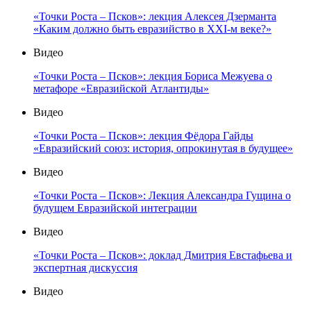
«Точки Роста – Псков»: лекция Алексея Дзерманта
«Каким должно быть евразийство в XXI-м веке?»
Видео
«Точки Роста – Псков»: лекция Бориса Межуева о
метафоре «Евразийской Атлантиды»
Видео
«Точки Роста – Псков»: лекция Фёдора Гайды
«Евразийский союз: история, опрокинутая в будущее»
Видео
«Точки Роста – Псков»: Лекция Александра Гущина о
будущем Евразийской интеграции
Видео
«Точки Роста – Псков»: доклад Дмитрия Евстафьева и
экспертная дискуссия
Видео