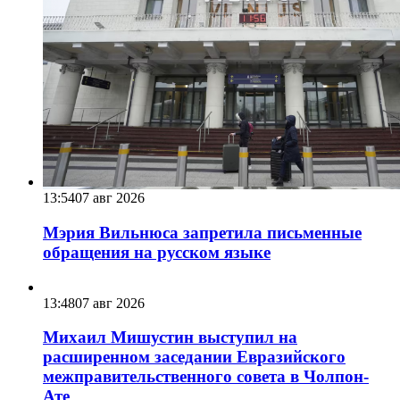
13:54
07 авг 2026
Мэрия Вильнюса запретила письменные
обращения на русском языке
13:48
07 авг 2026
Михаил Мишустин выступил на
расширенном заседании Евразийского
межправительственного совета в Чолпон-
Ате