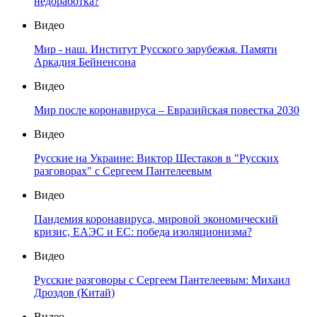
недоработка?
Видео
Мир - наш. Институт Русского зарубежья. Памяти
Аркадия Бейненсона
Видео
Мир после коронавируса – Евразийская повестка 2030
Видео
Русские на Украине: Виктор Шестаков в "Русских
разговорах" с Сергеем Пантелеевым
Видео
Пандемия коронавируса, мировой экономический
кризис, ЕАЭС и ЕС: победа изоляционизма?
Видео
Русские разговоры с Сергеем Пантелеевым: Михаил
Дроздов (Китай)
Видео