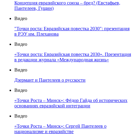
Концепция евразийского союза – бред? (Евстафьев,
Пантелеев, Гущин)
Видео
"Точки роста: Евразийская повестка 2030": презентация
в РЭУ им. Плеханова
Видео
«Точки роста: Евразийская повестка 2030». Презентация
в редакции журнала «Международная жизнь»
Видео
Дзермант и Пантелеев о русскости
Видео
«Точки Роста – Минск»: Фёдор Гайда об исторических
основаниях евразийской интеграции
Видео
«Точки Роста – Минск»: Сергей Пантелеев о
национализме и евразийстве