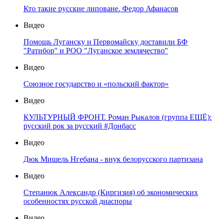
Кто такие русские липоване. Федор Афанасов
Видео
Помощь Луганску и Первомайску доставили БФ
"Ратибор" и РОО "Луганское землячество"
Видео
Союзное государство и «польский фактор»
Видео
КУЛЬТУРНЫЙ ФРОНТ. Роман Рыкалов (группа ЕЩЁ):
русский рок за русский #Донбасс
Видео
Дюк Мишель Нгебана - внук белорусского партизана
Видео
Степанюк Александр (Киргизия) об экономических
особенностях русской диаспоры
Видео