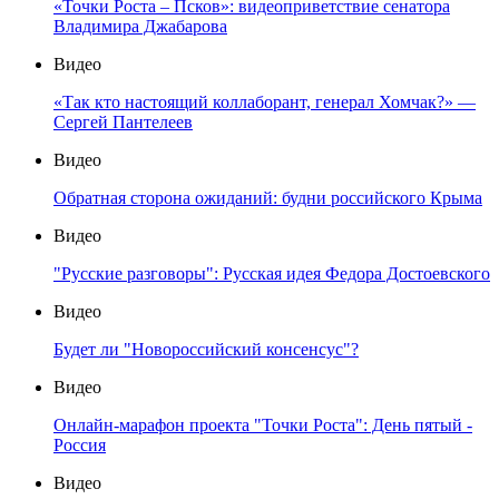
«Точки Роста – Псков»: видеоприветствие сенатора
Владимира Джабарова
Видео
«Так кто настоящий коллаборант, генерал Хомчак?» —
Сергей Пантелеев
Видео
Обратная сторона ожиданий: будни российского Крыма
Видео
"Русские разговоры": Русская идея Федора Достоевского
Видео
Будет ли "Новороссийский консенсус"?
Видео
Онлайн-марафон проекта "Точки Роста": День пятый -
Россия
Видео