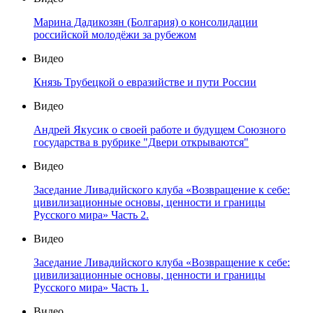
Марина Дадикозян (Болгария) о консолидации
российской молодёжи за рубежом
Видео
Князь Трубецкой о евразийстве и пути России
Видео
Андрей Якусик о своей работе и будущем Союзного
государства в рубрике "Двери открываются"
Видео
Заседание Ливадийского клуба «Возвращение к себе:
цивилизационные основы, ценности и границы
Русского мира» Часть 2.
Видео
Заседание Ливадийского клуба «Возвращение к себе:
цивилизационные основы, ценности и границы
Русского мира» Часть 1.
Видео