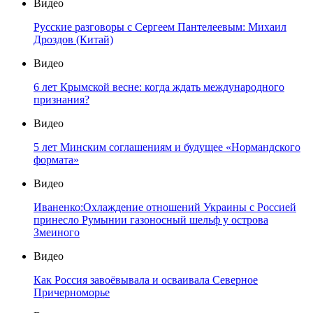
Видео
Русские разговоры с Сергеем Пантелеевым: Михаил
Дроздов (Китай)
Видео
6 лет Крымской весне: когда ждать международного
признания?
Видео
5 лет Минским соглашениям и будущее «Нормандского
формата»
Видео
Иваненко:Охлаждение отношений Украины с Россией
принесло Румынии газоносный шельф у острова
Змеиного
Видео
Как Россия завоёвывала и осваивала Северное
Причерноморье