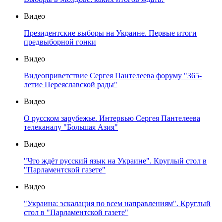
Видео
Президентские выборы на Украине. Первые итоги
предвыборной гонки
Видео
Видеоприветствие Сергея Пантелеева форуму "365-
летие Переяславской рады"
Видео
О русском зарубежье. Интервью Сергея Пантелеева
телеканалу "Большая Азия"
Видео
"Что ждёт русский язык на Украине". Круглый стол в
"Парламентской газете"
Видео
"Украина: эскалация по всем направлениям". Круглый
стол в "Парламентской газете"