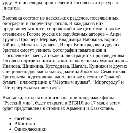
урду. Это переводы произведений Гоголя и литература о
писателе.
Выставка состоит из нескольких разделов, посвящённых
биографии и творчеству Гоголя. В каждом из них
представлены книги, сопровождённые цитатами, а также
отзывами о Гоголе русских и зарубежных авторов – Анри
Труайя, Проспера Мериме, Владимира Набокова, Бориса
Зайцева, Михаила Дунаева, Игоря Виноградова и других.
Зрители смогут увидеть фотографии памятников и
"гоголевских" мест, а также иллюстрации к произведениям
Гоголя и портреты писателя кисти знаменитых художников –
Иванова, Шишкина, Кустодиева, Шагала, Куинджи и других.
Специально для выставки художница Людмила Семятицкая-
Григорьева подготовила выполненные в технике "рваной
бумаги" иллюстрации к "Мёртвым душам", "Миргороду" и
"Петербуржским повестям".
Выставка, которая организована при поддержке фонда
"Русский мир", будет открыта в ВГБИЛ до 17 мая, а затем
будет представлена в столицах Армении и Казахстана.
Facebook
ВКонтакте
Одноклассники