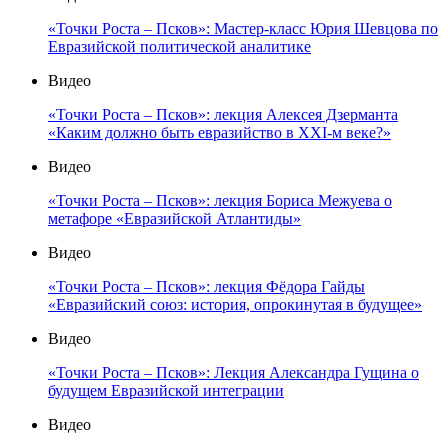
«Точки Роста – Псков»: Мастер-класс Юрия Шевцова по
Евразийской политической аналитике
Видео
«Точки Роста – Псков»: лекция Алексея Дзерманта
«Каким должно быть евразийство в XXI-м веке?»
Видео
«Точки Роста – Псков»: лекция Бориса Межуева о
метафоре «Евразийской Атлантиды»
Видео
«Точки Роста – Псков»: лекция Фёдора Гайды
«Евразийский союз: история, опрокинутая в будущее»
Видео
«Точки Роста – Псков»: Лекция Александра Гущина о
будущем Евразийской интеграции
Видео