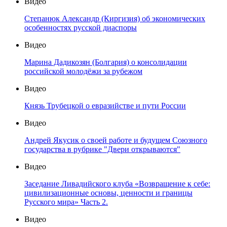
Видео
Степанюк Александр (Киргизия) об экономических
особенностях русской диаспоры
Видео
Марина Дадикозян (Болгария) о консолидации
российской молодёжи за рубежом
Видео
Князь Трубецкой о евразийстве и пути России
Видео
Андрей Якусик о своей работе и будущем Союзного
государства в рубрике "Двери открываются"
Видео
Заседание Ливадийского клуба «Возвращение к себе:
цивилизационные основы, ценности и границы
Русского мира» Часть 2.
Видео