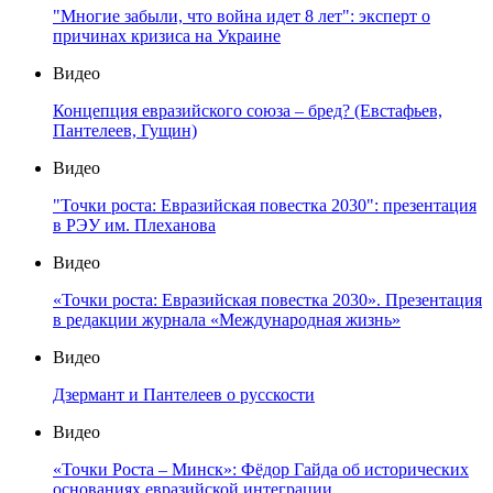
"Многие забыли, что война идет 8 лет": эксперт о
причинах кризиса на Украине
Видео
Концепция евразийского союза – бред? (Евстафьев,
Пантелеев, Гущин)
Видео
"Точки роста: Евразийская повестка 2030": презентация
в РЭУ им. Плеханова
Видео
«Точки роста: Евразийская повестка 2030». Презентация
в редакции журнала «Международная жизнь»
Видео
Дзермант и Пантелеев о русскости
Видео
«Точки Роста – Минск»: Фёдор Гайда об исторических
основаниях евразийской интеграции