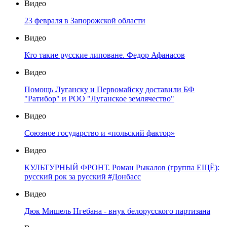
Видео
23 февраля в Запорожской области
Видео
Кто такие русские липоване. Федор Афанасов
Видео
Помощь Луганску и Первомайску доставили БФ
"Ратибор" и РОО "Луганское землячество"
Видео
Союзное государство и «польский фактор»
Видео
КУЛЬТУРНЫЙ ФРОНТ. Роман Рыкалов (группа ЕЩЁ):
русский рок за русский #Донбасс
Видео
Дюк Мишель Нгебана - внук белорусского партизана