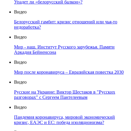
Упадет ли «белорусский балкон»?
Видео
Белорусский гамбит: кризис отношений или чья-то
недоработка?
Видео
Мир - наш. Институт Русского зарубежья. Памяти
Аркадия Бейненсона
Видео
Мир после коронавируса – Евразийская повестка 2030
Видео
Русские на Украине: Виктор Шестаков в "Русских
разговорах" с Сергеем Пантелеевым
Видео
Пандемия коронавируса, мировой экономический
кризис, ЕАЭС и ЕС: победа изоляционизма?