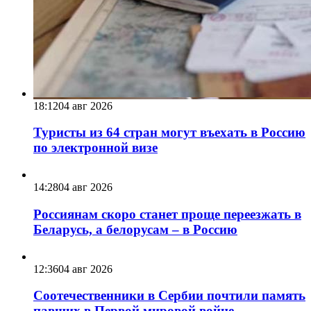
18:12
04 авг 2026
Туристы из 64 стран могут въехать в Россию
по электронной визе
14:28
04 авг 2026
Россиянам скоро станет проще переезжать в
Беларусь, а белорусам – в Россию
12:36
04 авг 2026
Соотечественники в Сербии почтили память
павших в Первой мировой войне