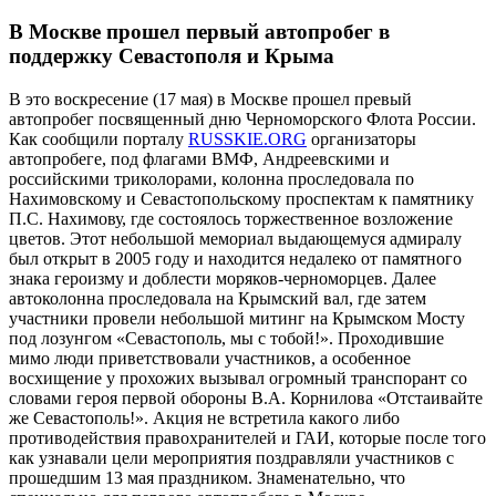
В Москве прошел первый автопробег в
поддержку Севастополя и Крыма
В это воскресение (17 мая) в Москве прошел превый
автопробег посвященный дню Черноморского Флота России.
Как сообщили порталу
RUSSKIE.ORG
организаторы
автопробеге, под флагами ВМФ, Андреевскими и
российскими триколорами, колонна проследовала по
Нахимовскому и Севастопольскому проспектам к памятнику
П.С. Нахимову, где состоялось торжественное возложение
цветов. Этот небольшой мемориал выдающемуся адмиралу
был открыт в 2005 году и находится недалеко от памятного
знака героизму и доблести моряков-черноморцев. Далее
автоколонна проследовала на Крымский вал, где затем
участники провели небольшой митинг на Крымском Мосту
под лозунгом «Севастополь, мы с тобой!». Проходившие
мимо люди приветствовали участников, а особенное
восхищение у прохожих вызывал огромный транспорант со
словами героя первой обороны В.А. Корнилова «Отстаивайте
же Севастополь!». Акция не встретила какого либо
противодействия правохранителей и ГАИ, которые после того
как узнавали цели мероприятия поздравляли участников с
прошедшим 13 мая праздником. Знаменательно, что