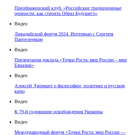
Преображенский клуб. «Российские традиционные
ценности: как строить Образ Будущего»
Видео
Ливадийский форум 2024. Интервью с Сергеем
Пантелеевым
Видео
Презентация доклада «Точки Роста: мир России – мир
Евразии»
Видео
Алексей Дзермант о философии, политике и русском
кино
Видео
К 79-й годовщине освобождения Украины
Видео
Международный форум «Точки Роста: мир России —