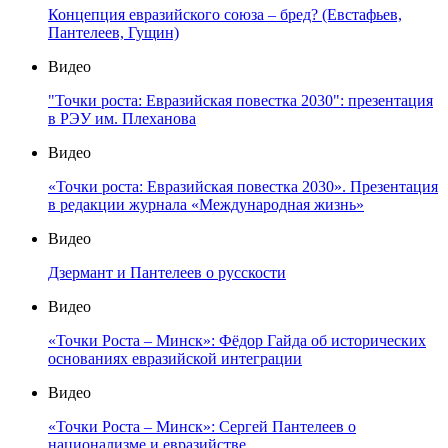
Концепция евразийского союза – бред? (Евстафьев,
Пантелеев, Гущин)
Видео
"Точки роста: Евразийская повестка 2030": презентация
в РЭУ им. Плеханова
Видео
«Точки роста: Евразийская повестка 2030». Презентация
в редакции журнала «Международная жизнь»
Видео
Дзермант и Пантелеев о русскости
Видео
«Точки Роста – Минск»: Фёдор Гайда об исторических
основаниях евразийской интеграции
Видео
«Точки Роста – Минск»: Сергей Пантелеев о
национализме и евразийстве