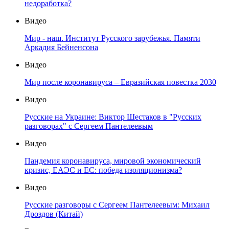
недоработка?
Видео
Мир - наш. Институт Русского зарубежья. Памяти
Аркадия Бейненсона
Видео
Мир после коронавируса – Евразийская повестка 2030
Видео
Русские на Украине: Виктор Шестаков в "Русских
разговорах" с Сергеем Пантелеевым
Видео
Пандемия коронавируса, мировой экономический
кризис, ЕАЭС и ЕС: победа изоляционизма?
Видео
Русские разговоры с Сергеем Пантелеевым: Михаил
Дроздов (Китай)