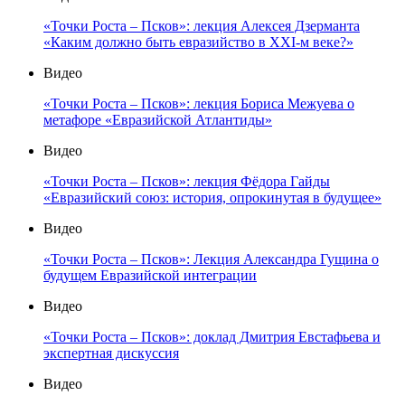
«Точки Роста – Псков»: лекция Алексея Дзерманта
«Каким должно быть евразийство в XXI-м веке?»
Видео
«Точки Роста – Псков»: лекция Бориса Межуева о
метафоре «Евразийской Атлантиды»
Видео
«Точки Роста – Псков»: лекция Фёдора Гайды
«Евразийский союз: история, опрокинутая в будущее»
Видео
«Точки Роста – Псков»: Лекция Александра Гущина о
будущем Евразийской интеграции
Видео
«Точки Роста – Псков»: доклад Дмитрия Евстафьева и
экспертная дискуссия
Видео