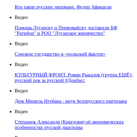
Кто такие русские липоване. Федор Афанасов
Видео
Помощь Луганску и Первомайску доставили БФ
"Ратибор" и РОО "Луганское землячество"
Видео
Союзное государство и «польский фактор»
Видео
КУЛЬТУРНЫЙ ФРОНТ. Роман Рыкалов (группа ЕЩЁ):
русский рок за русский #Донбасс
Видео
Дюк Мишель Нгебана - внук белорусского партизана
Видео
Степанюк Александр (Киргизия) об экономических
особенностях русской диаспоры