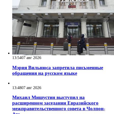
13:54
07 авг 2026
Мэрия Вильнюса запретила письменные
обращения на русском языке
13:48
07 авг 2026
Михаил Мишустин выступил на
расширенном заседании Евразийского
межправительственного совета в Чолпон-