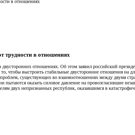
ности в отношениях
ют трудности в отношениях
 в двусторонних отношениях. Об этом заявил российский презид
то, чтобы выстроить стабильные двусторонние отношения на дл
проблем, существующих во взаимоотношениях между двумя стран
зии пытаются оказать силовое давление на провозгласившие не
телям двух непризнанных республик, оказавшимся в катастрофи