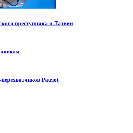
ского преступника в Латвии
заявкам
-перехватчиков Patriot