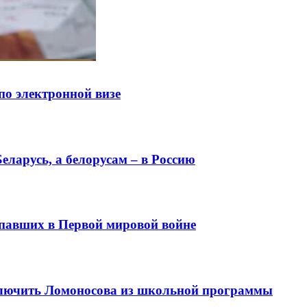
по электронной визе
еларусь, а белорусам – в Россию
 павших в Первой мировой войне
лючить Ломоносова из школьной программы