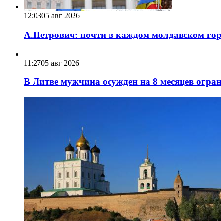
12:03
05 авг 2026
А.Петрович: почти в каждом молдавском горо
11:27
05 авг 2026
В Литве мужчина осужден на 8 месяцев огра