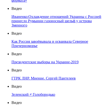
формата»
Видео
Иваненко:Охлаждение отношений Украины с Россией
принесло Румынии газоносный шельф у острова
Змеиного
Видео
Как Россия завоёвывала и осваивала Северное
Причерноморье
Видео
Президентские выборы на Украине-2019
Видео
ГТРК ЛНР. Мнение. Сергей Пантелеев
Видео
Зеленский ≠ Голобородько
Видео