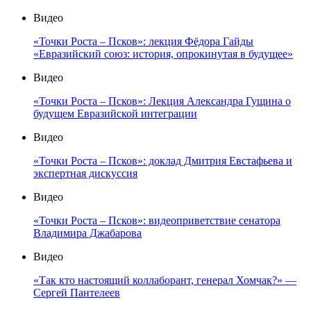
Видео
«Точки Роста – Псков»: лекция Фёдора Гайды
«Евразийский союз: история, опрокинутая в будущее»
Видео
«Точки Роста – Псков»: Лекция Александра Гущина о
будущем Евразийской интеграции
Видео
«Точки Роста – Псков»: доклад Дмитрия Евстафьева и
экспертная дискуссия
Видео
«Точки Роста – Псков»: видеоприветствие сенатора
Владимира Джабарова
Видео
«Так кто настоящий коллаборант, генерал Хомчак?» —
Сергей Пантелеев