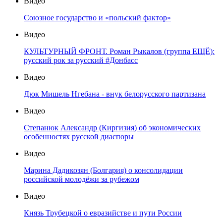
Видео
Союзное государство и «польский фактор»
Видео
КУЛЬТУРНЫЙ ФРОНТ. Роман Рыкалов (группа ЕЩЁ):
русский рок за русский #Донбасс
Видео
Дюк Мишель Нгебана - внук белорусского партизана
Видео
Степанюк Александр (Киргизия) об экономических
особенностях русской диаспоры
Видео
Марина Дадикозян (Болгария) о консолидации
российской молодёжи за рубежом
Видео
Князь Трубецкой о евразийстве и пути России