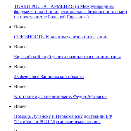
ТОЧКИ РОСТА - АРМЕНИЯ (о Международном
форуме «Точки Роста: региональная безопасность и мир
на пространстве Большой Евразии» )
Видео
СОЮЗНОСТЬ. К залогам успехов интеграции
Видео
Евразийский клуб успехи начинаются с инициативы
Видео
23 февраля в Запорожской области
Видео
Кто такие русские липоване. Федор Афанасов
Видео
Помощь Луганску и Первомайску доставили БФ
"Ратибор" и РОО "Луганское землячество"