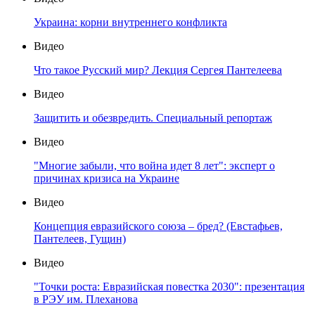
Украина: корни внутреннего конфликта
Видео
Что такое Русский мир? Лекция Сергея Пантелеева
Видео
Защитить и обезвредить. Специальный репортаж
Видео
"Многие забыли, что война идет 8 лет": эксперт о
причинах кризиса на Украине
Видео
Концепция евразийского союза – бред? (Евстафьев,
Пантелеев, Гущин)
Видео
"Точки роста: Евразийская повестка 2030": презентация
в РЭУ им. Плеханова