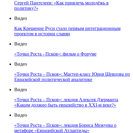
Сергей Пантелеев: «Как привлечь молодёжь в
политику?»
Видео
Как Крещение Руси стало первым интеграционным
проектом в истории славян
Видео
«Точки Роста - Псков»: фильм о Форуме
Видео
«Точки Роста – Псков»: Мастер-класс Юрия Шевцова по
Евразийской политической аналитике
Видео
«Точки Роста – Псков»: лекция Алексея Дзерманта
«Каким должно быть евразийство в XXI-м веке?»
Видео
«Точки Роста – Псков»: лекция Бориса Межуева о
метафоре «Евразийской Атлантиды»