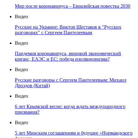
Мир после коронавируса – Евразийская повестка 2030
Видео
Русские на Украине: Виктор Шестаков в "Русских
разговорах" с Сергеем Пантелеевым
Видео
Пандемия коронавируса, мировой экономический
кризис, ЕАЭС и ЕС: победа изоляционизма?
Видео
Русские разговоры с Сергеем Пантелеевым: Михаил
Дроздов (Китай)
Видео
6 лет Крымской весне: когда ждать международного
признания?
Видео
5 лет Минским соглашениям и будущее «Нормандского