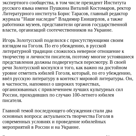
экспертного сообщества, в том числе президент Института
русского языка имени Пушкина Виталий Костомаров, ректор
Литературного института Борис Тарасов, главный редактор
журнала "Наше наследие" Владимир Енишерлов, а также
работники музеев, представители органов государственной
власти, организаций соотечественников на Украине.
Игорь Золотусский поделился с присутствующими своим
взглядом на Гоголя. По его убеждению, в русской
литературной традиции сложилось неверное отношение к
творчеству и личности писателя, поэтому многие устоявшиеся
представления должны подвергнуться пересмотру. В своей
речи Золотусский коснулся и того, как важно на достойном
уровне отметить юбилей Гоголя, который, по его убеждению,
ввёл русскую литературу в контекст мировой литературы. Он,
в частности, напомнил о широких торжествах,
организованных с привлечением лучших культурных сил
России, проходивших по случаю 100-летнего юбилея
писателя.
Главной темой последующего обсуждения стали два
основных вопроса: актуальность творчества Гоголя в
современных условиях и проведение юбилейных
мероприятий в России и на Украине.