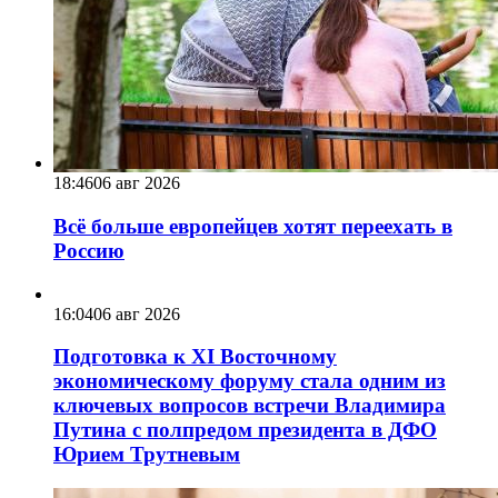
18:46
06 авг 2026
Всё больше европейцев хотят переехать в
Россию
16:04
06 авг 2026
Подготовка к XI Восточному
экономическому форуму стала одним из
ключевых вопросов встречи Владимира
Путина с полпредом президента в ДФО
Юрием Трутневым