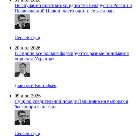
Не случайно противники единства Беларуси и России и
Православной Церкви часто одни и те же люди
Сергей Лущ
20 июл 2026
В Европе все больше формируются разные понимания
«проекта Украина»
Дмитрий Евстафьев
09 июн 2026
Лущ: об убедительной победе Пашиняна на выборах я
бы говорить не стал
Сергей Лущ