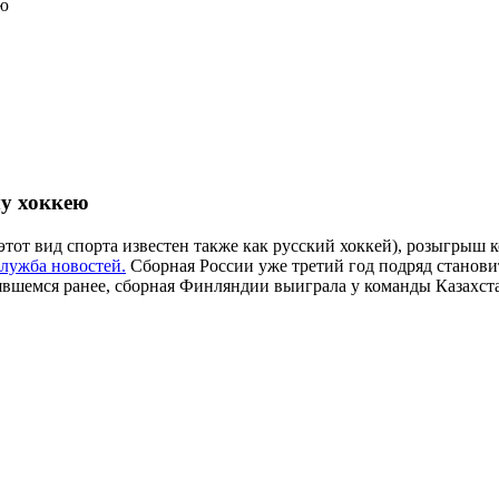
ею
му хоккею
тот вид спорта известен также как русский хоккей), розыгрыш к
служба новостей.
Сборная России уже третий год подряд станови
тоявшемся ранее, сборная Финляндии выиграла у команды Казахста