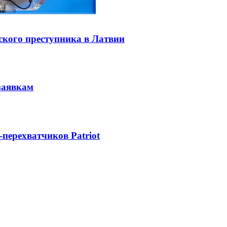
ского преступника в Латвии
заявкам
-перехватчиков Patriot