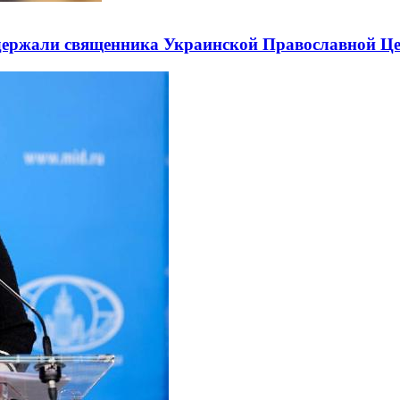
держали священника Украинской Православной Ц