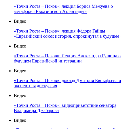
«Точки Роста – Псков»: лекция Бориса Межуева о
метафоре «Евразийской Атлантиды»
Видео
«Точки Роста – Псков»: лекция Фёдора Гайды
«Евразийский союз: история, опрокинутая в будущее»
Видео
«Точки Роста – Псков»: Лекция Александра Гущина о
будущем Евразийской интеграции
Видео
«Точки Роста – Псков»: доклад Дмитрия Евстафьева и
экспертная дискуссия
Видео
«Точки Роста – Псков»: видеоприветствие сенатора
Владимира Джабарова
Видео