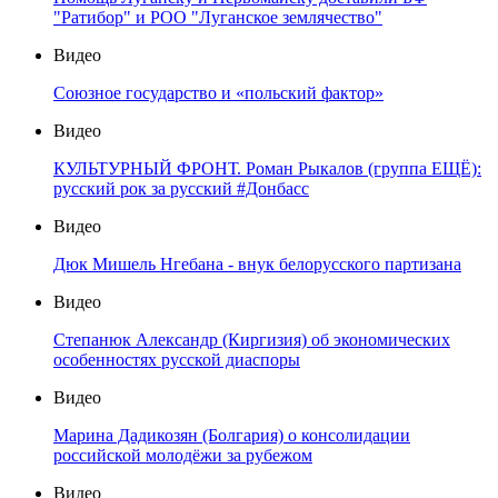
"Ратибор" и РОО "Луганское землячество"
Видео
Союзное государство и «польский фактор»
Видео
КУЛЬТУРНЫЙ ФРОНТ. Роман Рыкалов (группа ЕЩЁ):
русский рок за русский #Донбасс
Видео
Дюк Мишель Нгебана - внук белорусского партизана
Видео
Степанюк Александр (Киргизия) об экономических
особенностях русской диаспоры
Видео
Марина Дадикозян (Болгария) о консолидации
российской молодёжи за рубежом
Видео