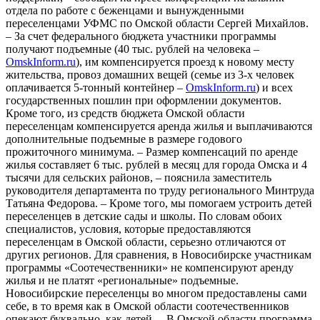
отдела по работе с беженцами и вынужденными
переселенцами УФМС по Омской области Сергей Михайлов.
– За счет федерального бюджета участники программы
получают подъемные (40 тыс. рублей на человека –
OmskInform.ru
), им компенсируется проезд к новому месту
жительства, провоз домашних вещей (семье из 3-х человек
оплачивается 5-тонный контейнер –
OmskInform.ru
) и всех
государственных пошлин при оформлении документов.
Кроме того, из средств бюджета Омской области
переселенцам компенсируется аренда жилья и выплачиваются
дополнительные подъемные в размере годового
прожиточного минимума. – Размер компенсаций по аренде
жилья составляет 6 тыс. рублей в месяц для города Омска и 4
тысячи для сельских районов, – пояснила заместитель
руководителя департамента по труду регионального Минтруда
Татьяна Федорова. – Кроме того, мы помогаем устроить детей
переселенцев в детские сады и школы. По словам обоих
специалистов, условия, которые предоставляются
переселенцам в Омской области, серьезно отличаются от
других регионов. Для сравнения, в Новосибирске участникам
программы «Соотечественники» не компенсируют аренду
жилья и не платят «региональные» подъемные.
Новосибирские переселенцы во многом предоставлены сами
себе, в то время как в Омской области соотечественников
опекают буквально, как детей. – В Омской области программа