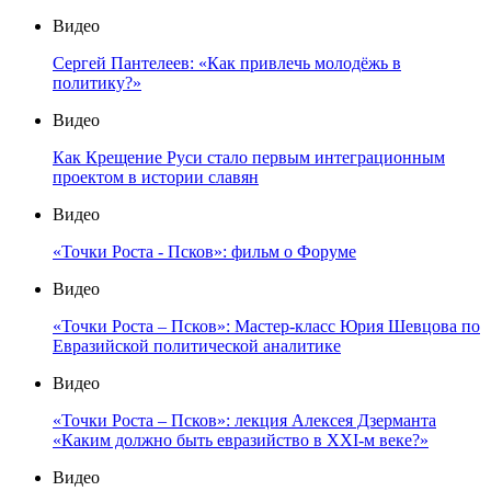
Видео
Сергей Пантелеев: «Как привлечь молодёжь в
политику?»
Видео
Как Крещение Руси стало первым интеграционным
проектом в истории славян
Видео
«Точки Роста - Псков»: фильм о Форуме
Видео
«Точки Роста – Псков»: Мастер-класс Юрия Шевцова по
Евразийской политической аналитике
Видео
«Точки Роста – Псков»: лекция Алексея Дзерманта
«Каким должно быть евразийство в XXI-м веке?»
Видео