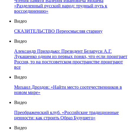
Чтения памяти Валерия Ивановича Мошева
«Разделенный русский народ: трудный путь к
воссоединению»
Видео
СКАЗИТЕЛЬСТВО Переосмысляя старину
Видео
Александр Приходько: Президент Беларуси А.Г.
Лукашенко одним из первых понял, что если проиграет
Россия, то на постсоветском пространстве проиграют
все
Видео
Михаил Дроздов: «Найти место соотечественников в
новом мире»
Видео
Преображенский клуб. «Российские традиционные
ценности: как строить Образ Будущего»
Видео