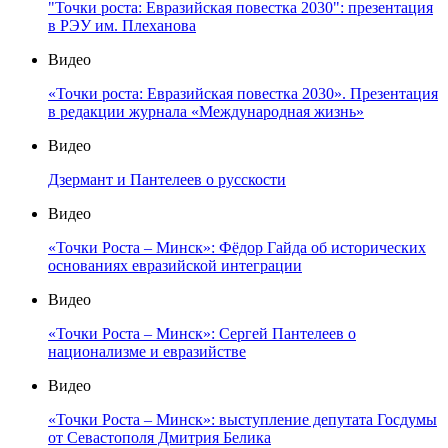
"Точки роста: Евразийская повестка 2030": презентация
в РЭУ им. Плеханова
Видео
«Точки роста: Евразийская повестка 2030». Презентация
в редакции журнала «Международная жизнь»
Видео
Дзермант и Пантелеев о русскости
Видео
«Точки Роста – Минск»: Фёдор Гайда об исторических
основаниях евразийской интеграции
Видео
«Точки Роста – Минск»: Сергей Пантелеев о
национализме и евразийстве
Видео
«Точки Роста – Минск»: выступление депутата Госдумы
от Севастополя Дмитрия Белика