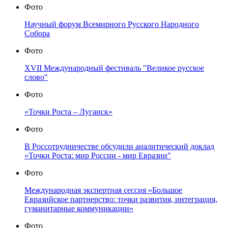
Фото
Научный форум Всемирного Русского Народного
Собора
Фото
XVII Международный фестиваль "Великое русское
слово"
Фото
«Точки Роста – Луганск»
Фото
В Россотрудничестве обсудили аналитический доклад
«Точки Роста: мир России - мир Евразии"
Фото
Международная экспертная сессия «Большое
Евразийское партнерство: точки развития, интеграция,
гуманитарные коммуникации»
Фото