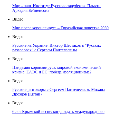
Мир - наш. Институт Русского зарубежья. Памяти
Аркадия Бейненсона
Видео
Мир после коронавируса – Евразийская повестка 2030
Видео
Русские на Украине: Виктор Шестаков в "Русских
разговорах" с Сергеем Пантелеевым
Видео
Пандемия коронавируса, мировой экономический
кризис, ЕАЭС и ЕС: победа изоляционизма?
Видео
Русские разговоры с Сергеем Пантелеевым: Михаил
Дроздов (Китай)
Видео
6 лет Крымской весне: когда ждать международного