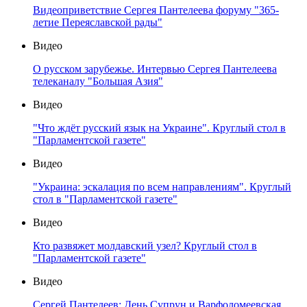
Видеоприветствие Сергея Пантелеева форуму "365-
летие Переяславской рады"
Видео
О русском зарубежье. Интервью Сергея Пантелеева
телеканалу "Большая Азия"
Видео
"Что ждёт русский язык на Украине". Круглый стол в
"Парламентской газете"
Видео
"Украина: эскалация по всем направлениям". Круглый
стол в "Парламентской газете"
Видео
Кто развяжет молдавский узел? Круглый стол в
"Парламентской газете"
Видео
Сергей Пантелеев: День Супрун и Варфоломеевская