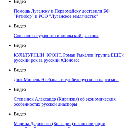
Видео
Помощь Луганску и Первомайску доставили БФ
"Ратибор" и РОО "Луганское землячество"
Видео
Союзное государство и «польский фактор»
Видео
КУЛЬТУРНЫЙ ФРОНТ. Роман Рыкалов (группа ЕЩЁ):
русский рок за русский #Донбасс
Видео
Дюк Мишель Нгебана - внук белорусского партизана
Видео
Степанюк Александр (Киргизия) об экономических
особенностях русской диаспоры
Видео
Марина Дадикозян (Болгария) о консолидации