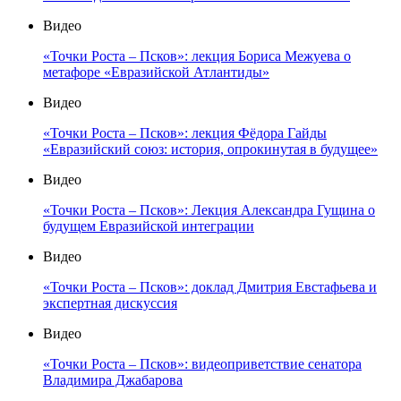
Видео
«Точки Роста – Псков»: лекция Бориса Межуева о
метафоре «Евразийской Атлантиды»
Видео
«Точки Роста – Псков»: лекция Фёдора Гайды
«Евразийский союз: история, опрокинутая в будущее»
Видео
«Точки Роста – Псков»: Лекция Александра Гущина о
будущем Евразийской интеграции
Видео
«Точки Роста – Псков»: доклад Дмитрия Евстафьева и
экспертная дискуссия
Видео
«Точки Роста – Псков»: видеоприветствие сенатора
Владимира Джабарова