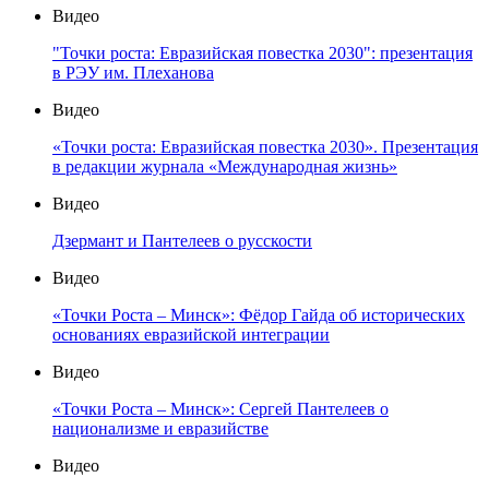
Видео
"Точки роста: Евразийская повестка 2030": презентация
в РЭУ им. Плеханова
Видео
«Точки роста: Евразийская повестка 2030». Презентация
в редакции журнала «Международная жизнь»
Видео
Дзермант и Пантелеев о русскости
Видео
«Точки Роста – Минск»: Фёдор Гайда об исторических
основаниях евразийской интеграции
Видео
«Точки Роста – Минск»: Сергей Пантелеев о
национализме и евразийстве
Видео