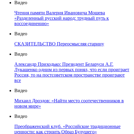
Видео
Чтения памяти Валерия Ивановича Мошева
«Разделенный русский народ: трудный путь к
воссоединению»
Видео
СКАЗИТЕЛЬСТВО Переосмысляя старину
Видео
Александр Приходько: Президент Беларуси А.Г.
Лукашенко одним из первых понял, что если проиграет
Россия, то на постсоветском пространстве проиграют
все
Видео
Михаил Дроздов: «Найти место соотечественников в
новом мире»
Видео
Преображенский клуб. «Российские традиционные
ценности: как строить Образ Будущего»