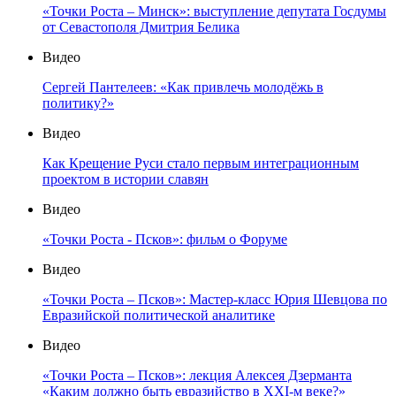
«Точки Роста – Минск»: выступление депутата Госдумы
от Севастополя Дмитрия Белика
Видео
Сергей Пантелеев: «Как привлечь молодёжь в
политику?»
Видео
Как Крещение Руси стало первым интеграционным
проектом в истории славян
Видео
«Точки Роста - Псков»: фильм о Форуме
Видео
«Точки Роста – Псков»: Мастер-класс Юрия Шевцова по
Евразийской политической аналитике
Видео
«Точки Роста – Псков»: лекция Алексея Дзерманта
«Каким должно быть евразийство в XXI-м веке?»