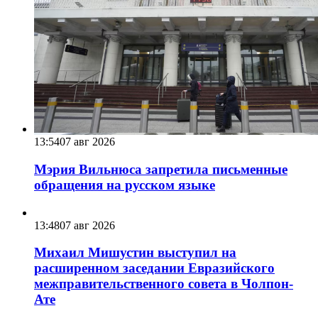
13:54
07 авг 2026
Мэрия Вильнюса запретила письменные
обращения на русском языке
13:48
07 авг 2026
Михаил Мишустин выступил на
расширенном заседании Евразийского
межправительственного совета в Чолпон-
Ате