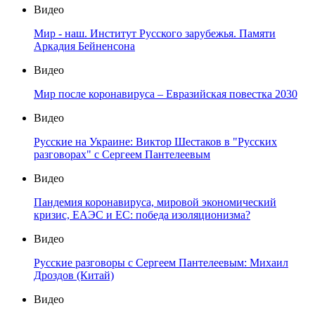
Видео
Мир - наш. Институт Русского зарубежья. Памяти
Аркадия Бейненсона
Видео
Мир после коронавируса – Евразийская повестка 2030
Видео
Русские на Украине: Виктор Шестаков в "Русских
разговорах" с Сергеем Пантелеевым
Видео
Пандемия коронавируса, мировой экономический
кризис, ЕАЭС и ЕС: победа изоляционизма?
Видео
Русские разговоры с Сергеем Пантелеевым: Михаил
Дроздов (Китай)
Видео