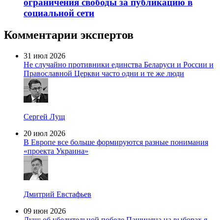
ограничения свободы за публикацию в
социальной сети
Комментарии экспертов
31 июл 2026
Не случайно противники единства Беларуси и России и
Православной Церкви часто одни и те же люди
Сергей Лущ
20 июл 2026
В Европе все больше формируются разные понимания
«проекта Украина»
Дмитрий Евстафьев
09 июн 2026
Лущ: об убедительной победе Пашиняна на выборах я