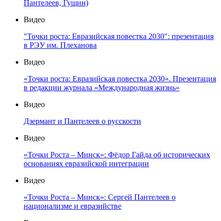
Пантелеев, Гущин)
Видео
"Точки роста: Евразийская повестка 2030": презентация
в РЭУ им. Плеханова
Видео
«Точки роста: Евразийская повестка 2030». Презентация
в редакции журнала «Международная жизнь»
Видео
Дзермант и Пантелеев о русскости
Видео
«Точки Роста – Минск»: Фёдор Гайда об исторических
основаниях евразийской интеграции
Видео
«Точки Роста – Минск»: Сергей Пантелеев о
национализме и евразийстве