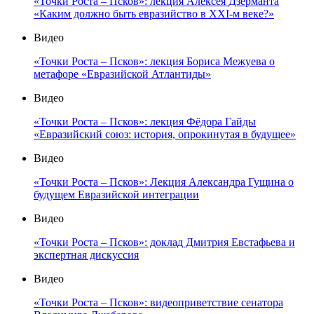
«Точки Роста – Псков»: лекция Алексея Дзерманта
«Каким должно быть евразийство в XXI-м веке?»
Видео
«Точки Роста – Псков»: лекция Бориса Межуева о
метафоре «Евразийской Атлантиды»
Видео
«Точки Роста – Псков»: лекция Фёдора Гайды
«Евразийский союз: история, опрокинутая в будущее»
Видео
«Точки Роста – Псков»: Лекция Александра Гущина о
будущем Евразийской интеграции
Видео
«Точки Роста – Псков»: доклад Дмитрия Евстафьева и
экспертная дискуссия
Видео
«Точки Роста – Псков»: видеоприветствие сенатора