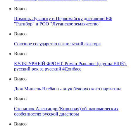
Видео
Помощь Луганску и Первомайску доставили БФ
"Ратибор" и РОО "Луганское землячество"
Видео
Союзное государство и «польский фактор»
Видео
КУЛЬТУРНЫЙ ФРОНТ. Роман Рыкалов (группа ЕЩЁ):
русский рок за русский #Донбасс
Видео
Дюк Мишель Нгебана - внук белорусского партизана
Видео
Степанюк Александр (Киргизия) об экономических
особенностях русской диаспоры
Видео