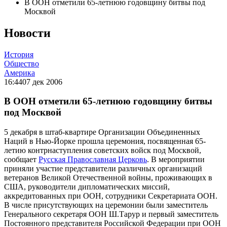
В ООН отметили 65-летнюю годовщину битвы под
Москвой
Новости
История
Общество
Америка
16:44
07 дек 2006
В ООН отметили 65-летнюю годовщину битвы
под Москвой
5 декабря в штаб-квартире Организации Объединенных
Наций в Нью-Йорке прошла церемония, посвященная 65-
летию контрнаступления советских войск под Москвой,
сообщает
Русская Православная Церковь
. В мероприятии
приняли участие представители различных организаций
ветеранов Великой Отечественной войны, проживающих в
США, руководители дипломатических миссий,
аккредитованных при ООН, сотрудники Секретариата ООН.
В числе присутствующих на церемонии были заместитель
Генерального секретаря ООН Ш.Тарур и первый заместитель
Постоянного представителя Российской Федерации при ООН