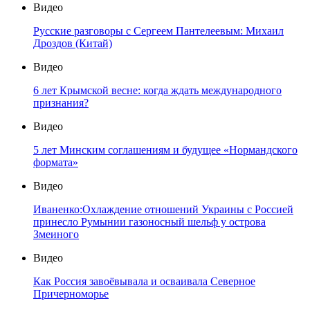
Видео
Русские разговоры с Сергеем Пантелеевым: Михаил
Дроздов (Китай)
Видео
6 лет Крымской весне: когда ждать международного
признания?
Видео
5 лет Минским соглашениям и будущее «Нормандского
формата»
Видео
Иваненко:Охлаждение отношений Украины с Россией
принесло Румынии газоносный шельф у острова
Змеиного
Видео
Как Россия завоёвывала и осваивала Северное
Причерноморье