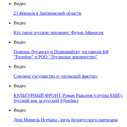
Видео
23 февраля в Запорожской области
Видео
Кто такие русские липоване. Федор Афанасов
Видео
Помощь Луганску и Первомайску доставили БФ
"Ратибор" и РОО "Луганское землячество"
Видео
Союзное государство и «польский фактор»
Видео
КУЛЬТУРНЫЙ ФРОНТ. Роман Рыкалов (группа ЕЩЁ):
русский рок за русский #Донбасс
Видео
Дюк Мишель Нгебана - внук белорусского партизана