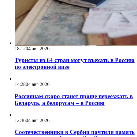
18:12
04 авг 2026
Туристы из 64 стран могут въехать в Россию
по электронной визе
14:28
04 авг 2026
Россиянам скоро станет проще переезжать в
Беларусь, а белорусам – в Россию
12:36
04 авг 2026
Соотечественники в Сербии почтили память