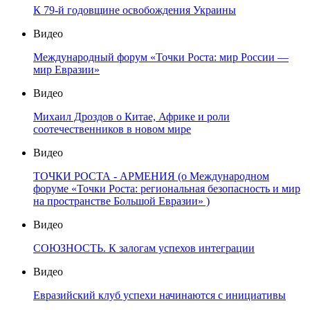
К 79-й годовщине освобождения Украины
Видео
Международный форум «Точки Роста: мир России —
мир Евразии»
Видео
Михаил Дроздов о Китае, Африке и роли
соотечественников в новом мире
Видео
ТОЧКИ РОСТА - АРМЕНИЯ (о Международном
форуме «Точки Роста: региональная безопасность и мир
на пространстве Большой Евразии» )
Видео
СОЮЗНОСТЬ. К залогам успехов интеграции
Видео
Евразийский клуб успехи начинаются с инициативы