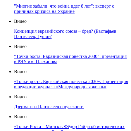
"Многие забыли, что война идет 8 лет": эксперт о
причинах кризиса на Украине
Видео
Концепция евразийского союза – бред? (Евстафьев,
Пантелеев, Гущин)
Видео
"Точки роста: Евразийская повестка 2030": презентация
в РЭУ им. Плеханова
Видео
«Точки роста: Евразийская повестка 2030». Презентация
в редакции журнала «Международная жизнь»
Видео
Дзермант и Пантелеев о русскости
Видео
«Точки Роста – Минск»: Фёдор Гайда об исторических