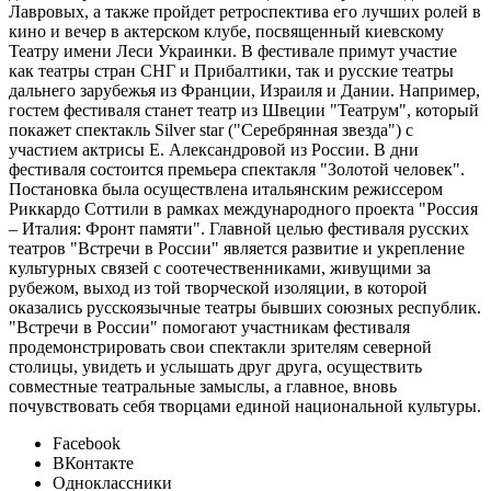
Лавровых, а также пройдет ретроспектива его лучших ролей в
кино и вечер в актерском клубе, посвященный киевскому
Театру имени Леси Украинки. В фестивале примут участие
как театры стран СНГ и Прибалтики, так и русские театры
дальнего зарубежья из Франции, Израиля и Дании. Например,
гостем фестиваля станет театр из Швеции "Театрум", который
покажет спектакль Silver star ("Серебрянная звезда") с
участием актрисы Е. Александровой из России. В дни
фестиваля состоится премьера спектакля "Золотой человек".
Постановка была осуществлена итальянским режиссером
Риккардо Соттили в рамках международного проекта "Россия
– Италия: Фронт памяти". Главной целью фестиваля русских
театров "Встречи в России" является развитие и укрепление
культурных связей с соотечественниками, живущими за
рубежом, выход из той творческой изоляции, в которой
оказались русскоязычные театры бывших союзных республик.
"Встречи в России" помогают участникам фестиваля
продемонстрировать свои спектакли зрителям северной
столицы, увидеть и услышать друг друга, осуществить
совместные театральные замыслы, а главное, вновь
почувствовать себя творцами единой национальной культуры.
Facebook
ВКонтакте
Одноклассники