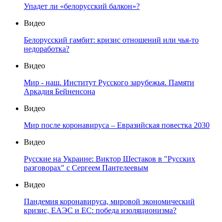
Упадет ли «белорусский балкон»?
Видео
Белорусский гамбит: кризис отношений или чья-то
недоработка?
Видео
Мир - наш. Институт Русского зарубежья. Памяти
Аркадия Бейненсона
Видео
Мир после коронавируса – Евразийская повестка 2030
Видео
Русские на Украине: Виктор Шестаков в "Русских
разговорах" с Сергеем Пантелеевым
Видео
Пандемия коронавируса, мировой экономический
кризис, ЕАЭС и ЕС: победа изоляционизма?