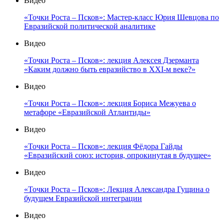
Видео
«Точки Роста – Псков»: Мастер-класс Юрия Шевцова по
Евразийской политической аналитике
Видео
«Точки Роста – Псков»: лекция Алексея Дзерманта
«Каким должно быть евразийство в XXI-м веке?»
Видео
«Точки Роста – Псков»: лекция Бориса Межуева о
метафоре «Евразийской Атлантиды»
Видео
«Точки Роста – Псков»: лекция Фёдора Гайды
«Евразийский союз: история, опрокинутая в будущее»
Видео
«Точки Роста – Псков»: Лекция Александра Гущина о
будущем Евразийской интеграции
Видео