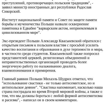
преступлений, противоречащих польским традициям", -
заявил министр иностранных дел республики Радослав
Сикорский.
Институт национальной памяти и Совет по защите памяти
борьбы и мученичества Польши назвали осквернение
памятника в Едвабне "варварским актом, неприемлемым в
цивилизованном мире".
Экс-президент Польши Александр Квасьневский обратился с
открытым письмом к польским властям с просьбой усилить
качество воспитания и образования в духе терпимости и мира,
в частности среди студентов. Квасьневский также попросил
представителей церквей, религиозных объединений и
неправительственных организаций проводить более
энергичную работу по налаживанию диалога,
взаимопонимания и примирения.
Главный раввин Польши Михаэль Шудрих отметил, что
"использование свастики - не только антисемитское, но и
антипольское деяние". "Свастика напоминает, насколько наша
страна пострадала во время Второй мировой войны, а также о
том, что мы должны бороться с любой формой антисемитизма
и расизма", - написал он в своем комментарии.