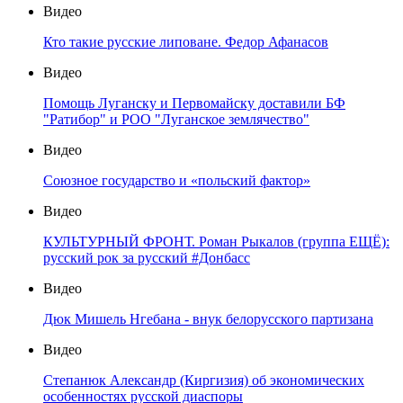
Видео
Кто такие русские липоване. Федор Афанасов
Видео
Помощь Луганску и Первомайску доставили БФ
"Ратибор" и РОО "Луганское землячество"
Видео
Союзное государство и «польский фактор»
Видео
КУЛЬТУРНЫЙ ФРОНТ. Роман Рыкалов (группа ЕЩЁ):
русский рок за русский #Донбасс
Видео
Дюк Мишель Нгебана - внук белорусского партизана
Видео
Степанюк Александр (Киргизия) об экономических
особенностях русской диаспоры