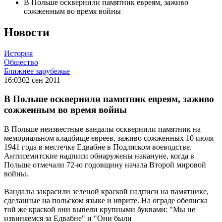
В Польше осквернили памятник евреям, заживо
сожженным во время войны
Новости
История
Общество
Ближнее зарубежье
16:03
02 сен 2011
В Польше осквернили памятник евреям, заживо
сожженным во время войны
В Польше неизвестные вандалы осквернили памятник на
мемориальном кладбище евреев, заживо сожженных 10 июля
1941 года в местечке Едвабне в Подляском воеводстве.
Антисемитские надписи обнаружены накануне, когда в
Польше отмечали 72-ю годовщину начала Второй мировой
войны.
Вандалы закрасили зеленой краской надписи на памятнике,
сделанные на польском языке и иврите. На ограде обелиска
той же краской они вывели крупными буквами: "Мы не
извиняемся за Едвабне" и "Они были