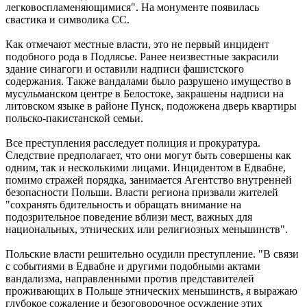
легковоспламеняющимися". На монументе появилась
свастика и символика СС.
Как отмечают местные власти, это не первый инцидент
подобного рода в Подлясье. Ранее неизвестные закрасили
здание синагоги и оставили надписи фашистского
содержания. Также вандалами было разрушено имущество в
мусульманском центре в Белостоке, закрашены надписи на
литовском языке в районе Пунск, подожжена дверь квартиры
польско-пакистанской семьи.
Все преступления расследует полиция и прокуратура.
Следствие предполагает, что они могут быть совершены как
одним, так и несколькими лицами. Инцидентом в Едвабне,
помимо стражей порядка, занимается Агентство внутренней
безопасности Польши. Власти региона призвали жителей
"сохранять бдительность и обращать внимание на
подозрительное поведение вблизи мест, важных для
национальных, этнических или религиозных меньшинств".
Польские власти решительно осудили преступление. "В связи
с событиями в Едвабне и другими подобными актами
вандализма, направленными против представителей
проживающих в Польше этнических меньшинств, я выражаю
глубокое сожаление и безоговорочное осуждение этих