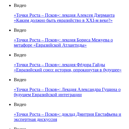
Видео
«Точки Роста – Псков»: лекция Алексея Дзерманта
«Каким должно быть евразийство в XXI-м веке?»
Видео
«Точки Роста – Псков»: лекция Бориса Межуева о
метафоре «Евразийской Атлантиды»
Видео
«Точки Роста – Псков»: лекция Фёдора Гайды
«Евразийский союз: история, опрокинутая в будущее»
Видео
«Точки Роста – Псков»: Лекция Александра Гущина о
будущем Евразийской интеграции
Видео
«Точки Роста – Псков»: доклад Дмитрия Евстафьева и
экспертная дискуссия