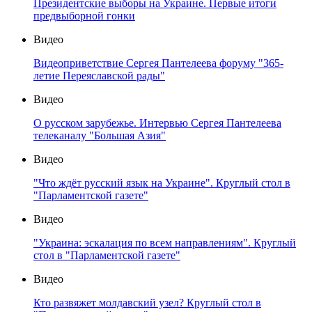
Президентские выборы на Украине. Первые итоги
предвыборной гонки
Видео
Видеоприветствие Сергея Пантелеева форуму "365-
летие Переяславской рады"
Видео
О русском зарубежье. Интервью Сергея Пантелеева
телеканалу "Большая Азия"
Видео
"Что ждёт русский язык на Украине". Круглый стол в
"Парламентской газете"
Видео
"Украина: эскалация по всем направлениям". Круглый
стол в "Парламентской газете"
Видео
Кто развяжет молдавский узел? Круглый стол в