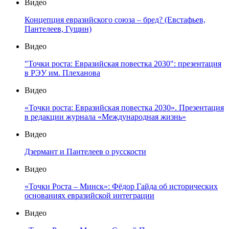
Видео
Концепция евразийского союза – бред? (Евстафьев,
Пантелеев, Гущин)
Видео
"Точки роста: Евразийская повестка 2030": презентация
в РЭУ им. Плеханова
Видео
«Точки роста: Евразийская повестка 2030». Презентация
в редакции журнала «Международная жизнь»
Видео
Дзермант и Пантелеев о русскости
Видео
«Точки Роста – Минск»: Фёдор Гайда об исторических
основаниях евразийской интеграции
Видео