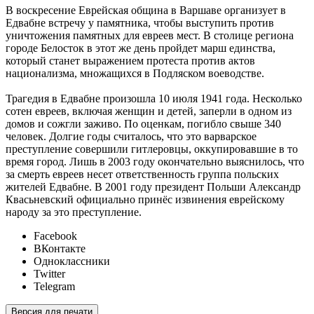
В воскресение Еврейская община в Варшаве организует в
Едвабне встречу у памятника, чтобы выступить против
уничтожения памятных для евреев мест. В столице региона
городе Белосток в этот же день пройдет марш единства,
который станет выражением протеста против актов
национализма, множащихся в Подляском воеводстве.
Трагедия в Едвабне произошла 10 июля 1941 года. Несколько
сотен евреев, включая женщин и детей, заперли в одном из
домов и сожгли заживо. По оценкам, погибло свыше 340
человек. Долгие годы считалось, что это варварское
преступление совершили гитлеровцы, оккупировавшие в то
время город. Лишь в 2003 году окончательно выяснилось, что
за смерть евреев несет ответственность группа польских
жителей Едвабне. В 2001 году президент Польши Александр
Квасьневский официально принёс извинения еврейскому
народу за это преступление.
Facebook
ВКонтакте
Одноклассники
Twitter
Telegram
Версия для печати