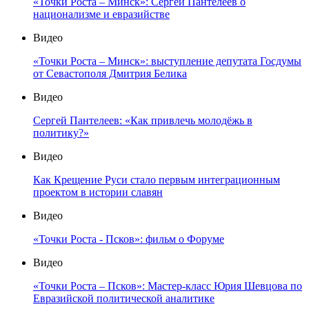
«Точки Роста – Минск»: Сергей Пантелеев о
национализме и евразийстве
Видео
«Точки Роста – Минск»: выступление депутата Госдумы
от Севастополя Дмитрия Белика
Видео
Сергей Пантелеев: «Как привлечь молодёжь в
политику?»
Видео
Как Крещение Руси стало первым интеграционным
проектом в истории славян
Видео
«Точки Роста - Псков»: фильм о Форуме
Видео
«Точки Роста – Псков»: Мастер-класс Юрия Шевцова по
Евразийской политической аналитике