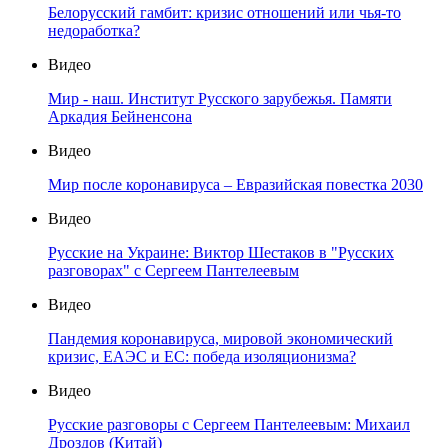
Белорусский гамбит: кризис отношений или чья-то
недоработка?
Видео
Мир - наш. Институт Русского зарубежья. Памяти
Аркадия Бейненсона
Видео
Мир после коронавируса – Евразийская повестка 2030
Видео
Русские на Украине: Виктор Шестаков в "Русских
разговорах" с Сергеем Пантелеевым
Видео
Пандемия коронавируса, мировой экономический
кризис, ЕАЭС и ЕС: победа изоляционизма?
Видео
Русские разговоры с Сергеем Пантелеевым: Михаил
Дроздов (Китай)