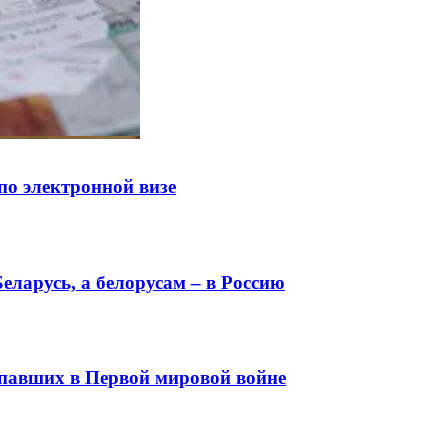
по электронной визе
еларусь, а белорусам – в Россию
 павших в Первой мировой войне