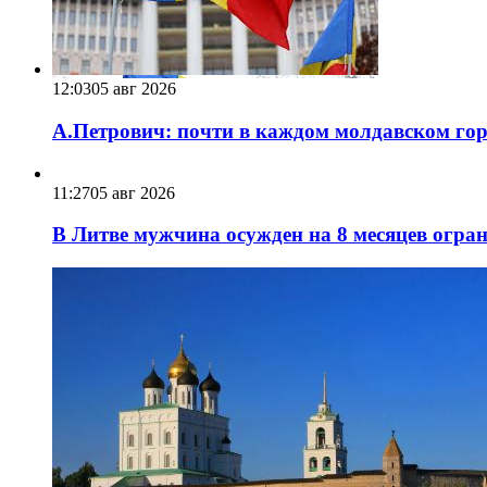
12:03
05 авг 2026
А.Петрович: почти в каждом молдавском горо
11:27
05 авг 2026
В Литве мужчина осужден на 8 месяцев огра