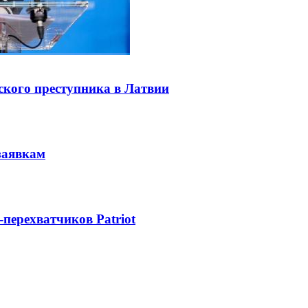
ского преступника в Латвии
заявкам
-перехватчиков Patriot