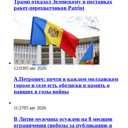
Трамп отказал Зеленскому в поставках
ракет-перехватчиков Patriot
12:03
05 авг 2026
А.Петрович: почти в каждом молдавском
городе и селе есть обелиски в память о
павших в годы войны
11:27
05 авг 2026
В Литве мужчина осужден на 8 месяцев
ограничения свободы за публикацию в