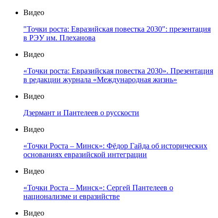
Видео
"Точки роста: Евразийская повестка 2030": презентация
в РЭУ им. Плеханова
Видео
«Точки роста: Евразийская повестка 2030». Презентация
в редакции журнала «Международная жизнь»
Видео
Дзермант и Пантелеев о русскости
Видео
«Точки Роста – Минск»: Фёдор Гайда об исторических
основаниях евразийской интеграции
Видео
«Точки Роста – Минск»: Сергей Пантелеев о
национализме и евразийстве
Видео