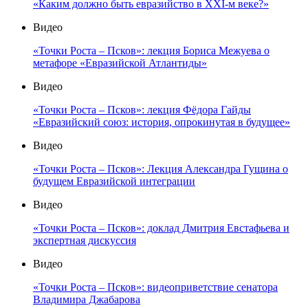
«Каким должно быть евразийство в XXI-м веке?»
Видео
«Точки Роста – Псков»: лекция Бориса Межуева о
метафоре «Евразийской Атлантиды»
Видео
«Точки Роста – Псков»: лекция Фёдора Гайды
«Евразийский союз: история, опрокинутая в будущее»
Видео
«Точки Роста – Псков»: Лекция Александра Гущина о
будущем Евразийской интеграции
Видео
«Точки Роста – Псков»: доклад Дмитрия Евстафьева и
экспертная дискуссия
Видео
«Точки Роста – Псков»: видеоприветствие сенатора
Владимира Джабарова