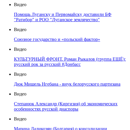
Видео
Помощь Луганску и Первомайску доставили БФ
"Ратибор" и РОО "Луганское землячество"
Видео
Союзное государство и «польский фактор»
Видео
КУЛЬТУРНЫЙ ФРОНТ. Роман Рыкалов (группа ЕЩЁ):
русский рок за русский #Донбасс
Видео
Дюк Мишель Нгебана - внук белорусского партизана
Видео
Степанюк Александр (Киргизия) об экономических
особенностях русской диаспоры
Видео
Марина Дадикозян (Болгария) о консолидации