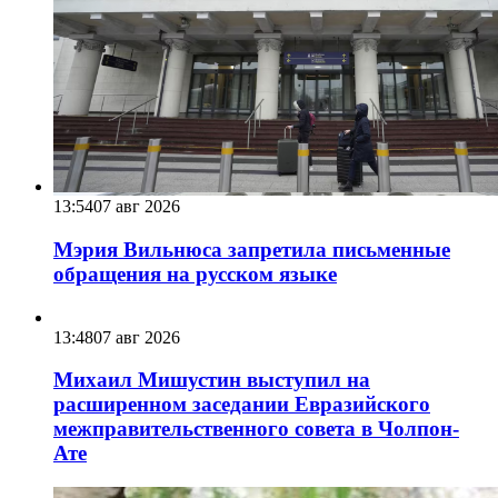
13:54
07 авг 2026
Мэрия Вильнюса запретила письменные
обращения на русском языке
13:48
07 авг 2026
Михаил Мишустин выступил на
расширенном заседании Евразийского
межправительственного совета в Чолпон-
Ате