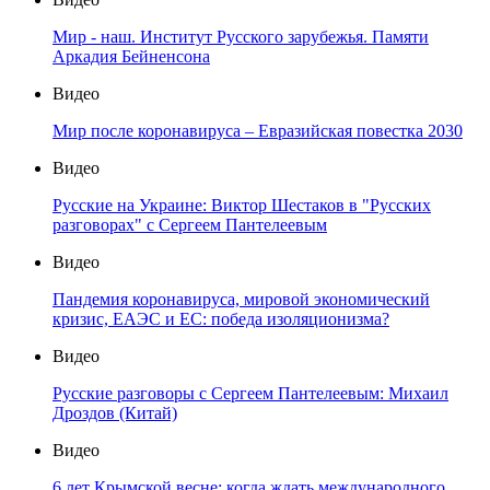
Мир - наш. Институт Русского зарубежья. Памяти
Аркадия Бейненсона
Видео
Мир после коронавируса – Евразийская повестка 2030
Видео
Русские на Украине: Виктор Шестаков в "Русских
разговорах" с Сергеем Пантелеевым
Видео
Пандемия коронавируса, мировой экономический
кризис, ЕАЭС и ЕС: победа изоляционизма?
Видео
Русские разговоры с Сергеем Пантелеевым: Михаил
Дроздов (Китай)
Видео
6 лет Крымской весне: когда ждать международного