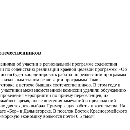
отечественников
влениями об участии в региональной программе содействия
сии по содействию реализации краевой целевой программы «Об
иссия будет координировать работы по реализации программы
с начальным этапом реализации программы. Главы
отовка к встрече бывших соотечественников. В этом году в
ие участники межведомственной комиссии уделили обсуждению
 проведения мероприятий по приему переселенцев, их
лижайшее время, после внесения замечаний и предложений
ю для тех, кто выбрал Приморье для работы и жительства. На
нате «Бор» в Дальнегорске. В поселок Восток Красноармейского
риморскую экономику вольются почти 6,5 тысяч