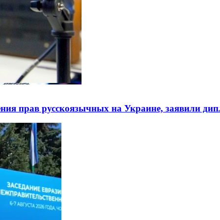
ния прав русскоязычных на Украине, заявили ди