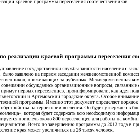
изации краевой программы переселения соотечественников
по реализации краевой программы переселения со
 управление государственной службы занятости населения с зая
U
, было заявлено на первом заседании межведомственной комис
ественников, проживающих за рубежом». Межведомственная ком
м совещании обсуждались организационные вопросы, связанные 
примут первых переселенцев, проинформировали, как идет подг
альнегорский и Артемовский городские округа. Особое вниман
рственной программы. Именно этот документ определяет порядок
обустройства на территории вселения. Он будет утвержден в б
еселенца», которая будет содержать всю необходимую информаци
нируется привлечь около 800 переселенцев для работы на комби
специалистов. Всего по завершению программы до 2012 года в п
еление края может увеличиться на 26 тысяч человек.