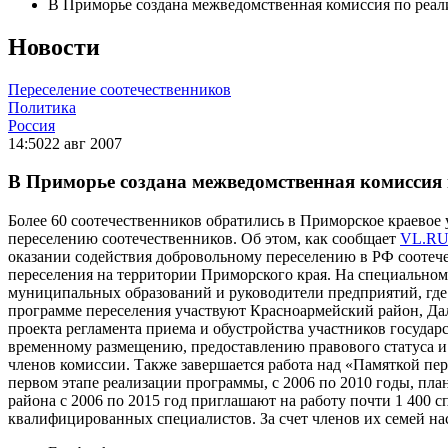
В Приморье создана межведомственная комиссия по реал
Новости
Переселение соотечественников
Политика
Россия
14:50
22 авг 2007
В Приморье создана межведомственная комиссия 
Более 60 соотечественников обратились в Приморское краевое
переселению соотечественников. Об этом, как сообщает
VL.R
оказании содействия добровольному переселению в РФ соотеч
переселения на территории Приморского края. На специально
муниципальных образований и руководители предприятий, где 
программе переселения участвуют Красноармейский район, Д
проекта регламента приема и обустройства участников госуда
временному размещению, предоставлению правового статуса и 
членов комиссии. Также завершается работа над «Памяткой пер
первом этапе реализации программы, с 2006 по 2010 годы, пла
района с 2006 по 2015 год приглашают на работу почти 1 400 
квалифицированных специалистов. За счет членов их семей нас