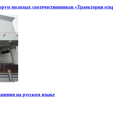
рум молодых соотечественников «Траектория отк
щения на русском языке