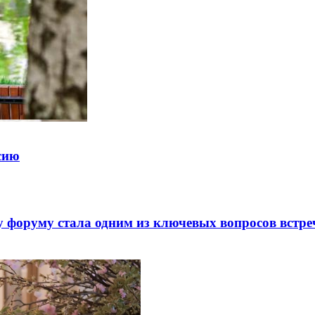
ссию
 форуму стала одним из ключевых вопросов встре