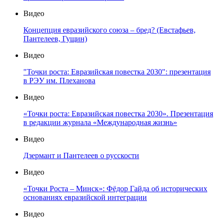
Видео
Концепция евразийского союза – бред? (Евстафьев,
Пантелеев, Гущин)
Видео
"Точки роста: Евразийская повестка 2030": презентация
в РЭУ им. Плеханова
Видео
«Точки роста: Евразийская повестка 2030». Презентация
в редакции журнала «Международная жизнь»
Видео
Дзермант и Пантелеев о русскости
Видео
«Точки Роста – Минск»: Фёдор Гайда об исторических
основаниях евразийской интеграции
Видео