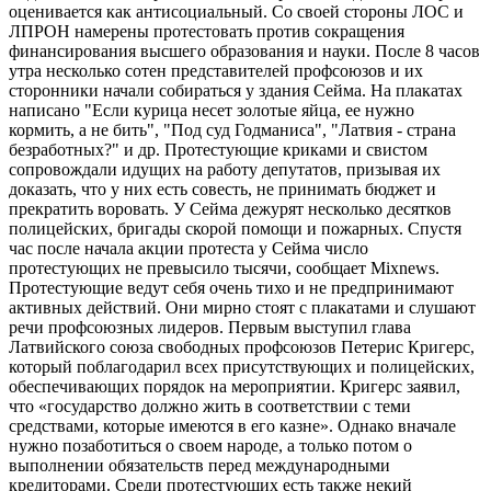
оценивается как антисоциальный. Со своей стороны ЛОС и
ЛПРОН намерены протестовать против сокращения
финансирования высшего образования и науки. После 8 часов
утра несколько сотен представителей профсоюзов и их
сторонники начали собираться у здания Сейма. На плакатах
написано "Если курица несет золотые яйца, ее нужно
кормить, а не бить", "Под суд Годманиса", "Латвия - страна
безработных?" и др. Протестующие криками и свистом
сопровождали идущих на работу депутатов, призывая их
доказать, что у них есть совесть, не принимать бюджет и
прекратить воровать. У Сейма дежурят несколько десятков
полицейских, бригады скорой помощи и пожарных. Спустя
час после начала акции протеста у Сейма число
протестующих не превысило тысячи, сообщает Mixnews.
Протестующие ведут себя очень тихо и не предпринимают
активных действий. Они мирно стоят с плакатами и слушают
речи профсоюзных лидеров. Первым выступил глава
Латвийского союза свободных профсоюзов Петерис Кригерс,
который поблагодарил всех присутствующих и полицейских,
обеспечивающих порядок на мероприятии. Кригерс заявил,
что «государство должно жить в соответствии с теми
средствами, которые имеются в его казне». Однако вначале
нужно позаботиться о своем народе, а только потом о
выполнении обязательств перед международными
кредиторами. Среди протестующих есть также некий