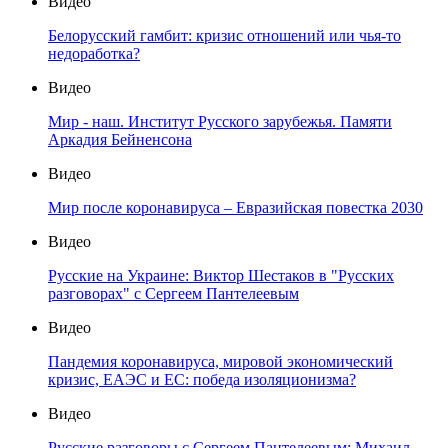
Видео
Белорусский гамбит: кризис отношений или чья-то
недоработка?
Видео
Мир - наш. Институт Русского зарубежья. Памяти
Аркадия Бейненсона
Видео
Мир после коронавируса – Евразийская повестка 2030
Видео
Русские на Украине: Виктор Шестаков в "Русских
разговорах" с Сергеем Пантелеевым
Видео
Пандемия коронавируса, мировой экономический
кризис, ЕАЭС и ЕС: победа изоляционизма?
Видео
Русские разговоры с Сергеем Пантелеевым: Михаил