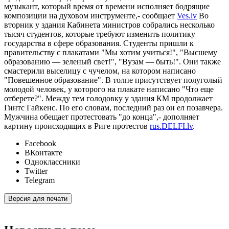
музыкант, который время от времени исполняет бодрящие
композиции на духовом инструменте,- сообщает
Ves.lv
Во
вторник у здания Кабинета министров собрались несколько
тысяч студентов, которые требуют изменить политику
государства в сфере образования. Студенты пришли к
правительству с плакатами "Мы хотим учиться!", "Высшему
образованию — зеленый свет!", "Вузам — быть!". Они также
смастерили выселицу с чучелом, на котором написано
"Повешенное образование". В толпе присутствует полуголый
молодой человек, у которого на плакате написано "Что еще
отберете?". Между тем голодовку у здания КМ продолжает
Гинтс Гайкенс. По его словам, последний раз он ел позавчера.
Мужчина обещает протестовать "до конца",- дополняет
картину происходящих в Риге протестов
rus.DELFI.lv
.
Facebook
ВКонтакте
Одноклассники
Twitter
Telegram
Версия для печати