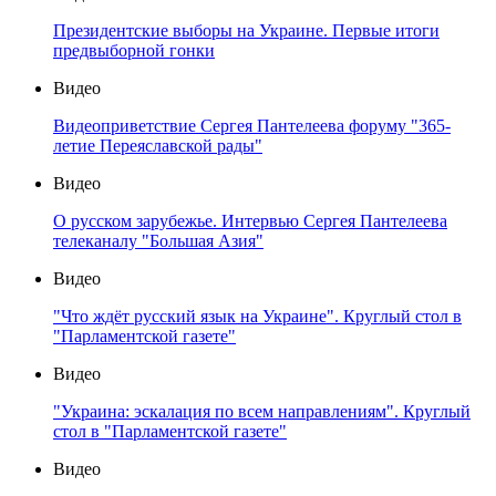
Президентские выборы на Украине. Первые итоги
предвыборной гонки
Видео
Видеоприветствие Сергея Пантелеева форуму "365-
летие Переяславской рады"
Видео
О русском зарубежье. Интервью Сергея Пантелеева
телеканалу "Большая Азия"
Видео
"Что ждёт русский язык на Украине". Круглый стол в
"Парламентской газете"
Видео
"Украина: эскалация по всем направлениям". Круглый
стол в "Парламентской газете"
Видео