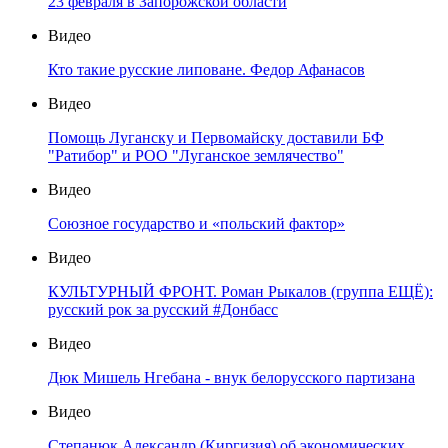
23 февраля в Запорожской области
Видео
Кто такие русские липоване. Федор Афанасов
Видео
Помощь Луганску и Первомайску доставили БФ
"Ратибор" и РОО "Луганское землячество"
Видео
Союзное государство и «польский фактор»
Видео
КУЛЬТУРНЫЙ ФРОНТ. Роман Рыкалов (группа ЕЩЁ):
русский рок за русский #Донбасс
Видео
Дюк Мишель Нгебана - внук белорусского партизана
Видео
Степанюк Александр (Киргизия) об экономических