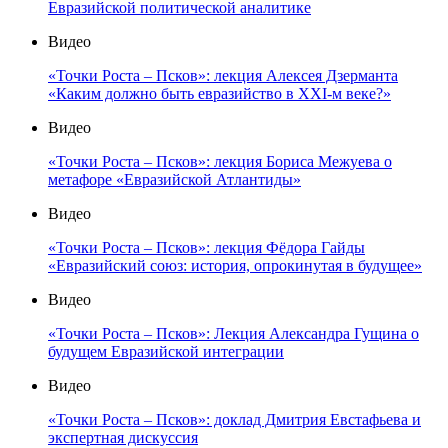
Евразийской политической аналитике
Видео
«Точки Роста – Псков»: лекция Алексея Дзерманта
«Каким должно быть евразийство в XXI-м веке?»
Видео
«Точки Роста – Псков»: лекция Бориса Межуева о
метафоре «Евразийской Атлантиды»
Видео
«Точки Роста – Псков»: лекция Фёдора Гайды
«Евразийский союз: история, опрокинутая в будущее»
Видео
«Точки Роста – Псков»: Лекция Александра Гущина о
будущем Евразийской интеграции
Видео
«Точки Роста – Псков»: доклад Дмитрия Евстафьева и
экспертная дискуссия