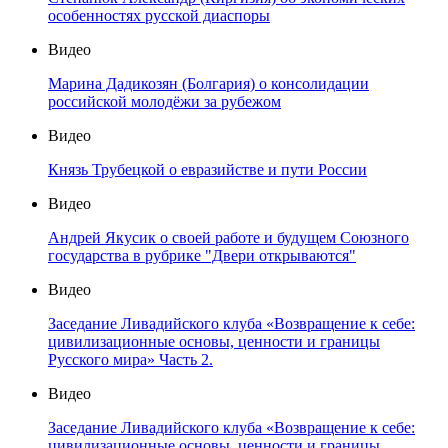
особенностях русской диаспоры
Видео
Марина Дадикозян (Болгария) о консолидации
российской молодёжи за рубежом
Видео
Князь Трубецкой о евразийстве и пути России
Видео
Андрей Якусик о своей работе и будущем Союзного
государства в рубрике "Двери открываются"
Видео
Заседание Ливадийского клуба «Возвращение к себе:
цивилизационные основы, ценности и границы
Русского мира» Часть 2.
Видео
Заседание Ливадийского клуба «Возвращение к себе:
цивилизационные основы, ценности и границы