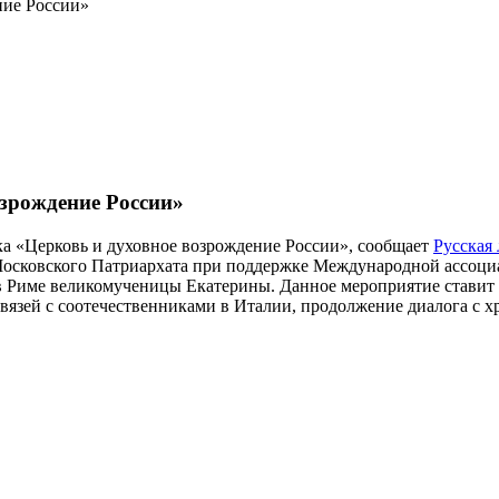
ние России»
озрождение России»
вка «Церковь и духовное возрождение России», сообщает
Русская
осковского Патриархата при поддержке Международной ассоциа
 в Риме великомученицы Екатерины. Данное мероприятие стави
вязей с соотечественниками в Италии, продолжение диалога с 