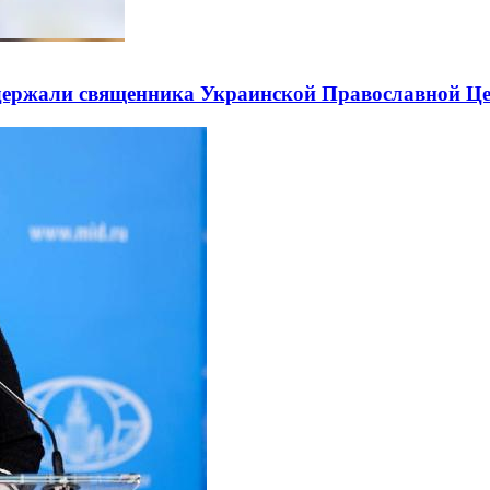
держали священника Украинской Православной Ц