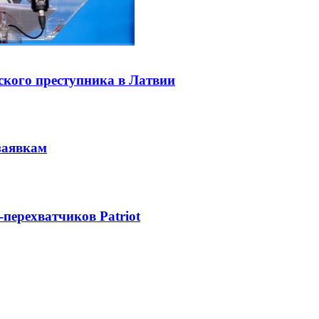
ского преступника в Латвии
заявкам
-перехватчиков Patriot