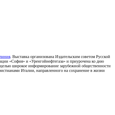
 линия
. Выставка организована Издательским советом Русской
ции «София» и «Уренгойнефтегаза» и приурочена ко дню
т целью широкое информирование зарубежной общественности
христианами Италии, направленного на сохранение в жизни