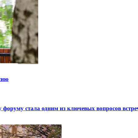
ссию
 форуму стала одним из ключевых вопросов встре