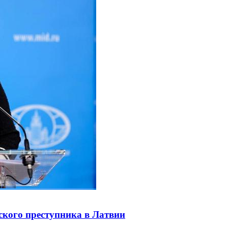
ского преступника в Латвии