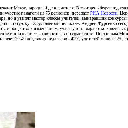
тмечают Международный день учителя. В этот день будут подвед
ли участие педагоги из 75 регионов, передает
РИА Новости
. Це
дера, но и увидят мастер-классы учителей, выигравших конкур
из - статуэтку «Хрустальный пеликан». Андрей Фурсенко сегод
сть, и общество к изменениям, участвуют в выработке ключевы
ние и признание», - говорится в поздравлении. По данным Мино
ляет 30-49 лет, таких педагогов - 42%, учителей моложе 25 лет -