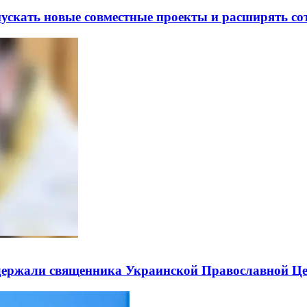
скать новые совместные проекты и расширять сот
держали священника Украинской Православной Ц