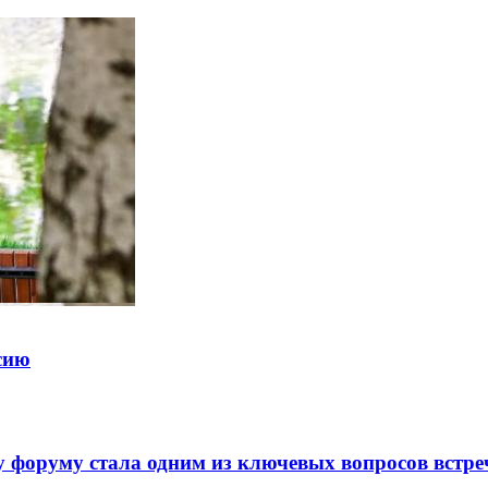
ссию
 форуму стала одним из ключевых вопросов встре