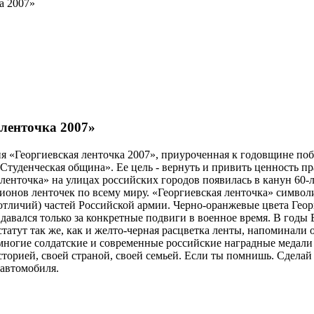
а 2007»
 ленточка 2007»
кция «Георгиевская ленточка 2007», приуроченная к годовщине п
Студенческая община». Ее цель - вернуть и привить ценность п
ленточка» на улицах российских городов появилась в канун 60-л
ионов ленточек по всему миру. «Георгиевская ленточка» символ
отличий) частей Российской армии. Черно-оранжевые цвета Геор
н давался только за конкретные подвиги в военное время. В го
татут так же, как и желто-черная расцветка ленты, напоминали о
ногие солдатские и современные российские наградные медали и
сторией, своей страной, своей семьей. Если ты помнишь. Сдела
 автомобиля.