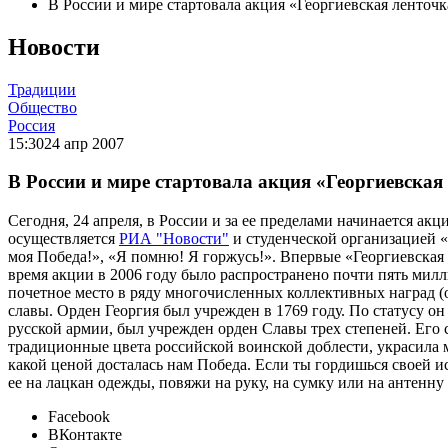
В России и мире стартовала акция «Георгиевская ленточк
Новости
Традиции
Общество
Россия
15:30
24 апр 2007
В России и мире стартовала акция «Георгиевская
Сегодня, 24 апреля, в России и за ее пределами начинается а
осуществляется
РИА "Новости"
и студенческой организацией «
моя Победа!», «Я помню! Я горжусь!». Впервые «Георгиевская 
время акции в 2006 году было распространено почти пять милл
почетное место в ряду многочисленных коллективных наград (
славы. Орден Георгия был учрежден в 1769 году. По статусу о
русской армии, был учрежден орден Славы трех степеней. Его с
традиционные цвета российской воинской доблести, украсила м
какой ценой досталась нам Победа. Если ты гордишься своей и
ее на лацкан одежды, повяжи на руку, на сумку или на антенну
Facebook
ВКонтакте