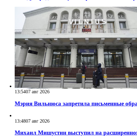
13:54
07 авг 2026
Мэрия Вильнюса запретила письменные обра
13:48
07 авг 2026
Михаил Мишустин выступил на расширенном 