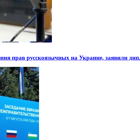
ния прав русскоязычных на Украине, заявили ди