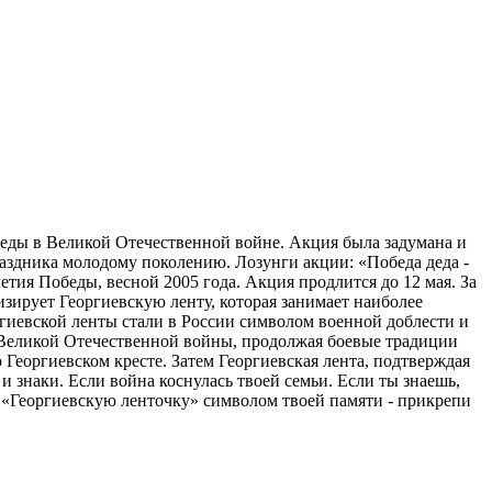
обеды в Великой Отечественной войне. Акция была задумана и
раздника молодому поколению. Лозунги акции: «Победа деда -
етия Победы, весной 2005 года. Акция продлится до 12 мая. За
изирует Георгиевскую ленту, которая занимает наиболее
гиевской ленты стали в России символом военной доблести и
ды Великой Отечественной войны, продолжая боевые традиции
 Георгиевском кресте. Затем Георгиевская лента, подтверждая
 знаки. Если война коснулась твоей семьи. Если ты знаешь,
й «Георгиевскую ленточку» символом твоей памяти - прикрепи