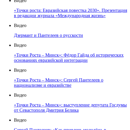
Видео
«Точки роста: Евразийская повестка 2030». Презентация
в редакции журнала «Международная жизнь»
Видео
Дзермант и Пантелеев о русскости
Видео
«Точки Роста – Минск»: Фёдор Гайда об исторических
основаниях евразийской интеграции
Видео
«Точки Роста – Минск»: Сергей Пантелеев о
национализме и евразийстве
Видео
«Точки Роста – Минск»: выступление депутата Госдумы
от Севастополя Дмитрия Белика
Видео
Сергей Пантелеев: «Как привлечь молодёжь в