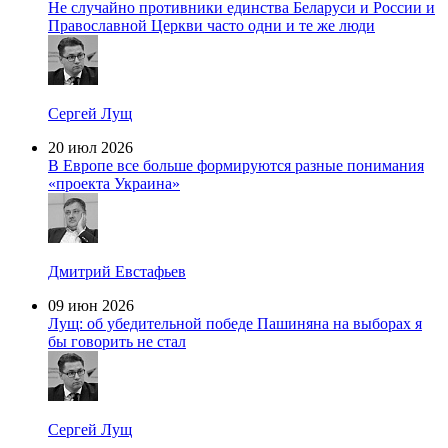
Не случайно противники единства Беларуси и России и
Православной Церкви часто одни и те же люди
Сергей Лущ
20 июл 2026
В Европе все больше формируются разные понимания
«проекта Украина»
Дмитрий Евстафьев
09 июн 2026
Лущ: об убедительной победе Пашиняна на выборах я
бы говорить не стал
Сергей Лущ