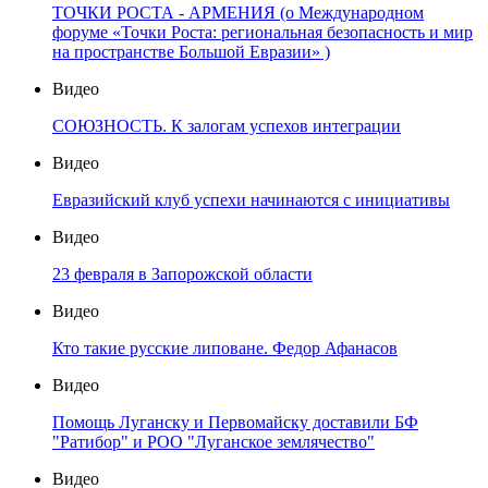
ТОЧКИ РОСТА - АРМЕНИЯ (о Международном
форуме «Точки Роста: региональная безопасность и мир
на пространстве Большой Евразии» )
Видео
СОЮЗНОСТЬ. К залогам успехов интеграции
Видео
Евразийский клуб успехи начинаются с инициативы
Видео
23 февраля в Запорожской области
Видео
Кто такие русские липоване. Федор Афанасов
Видео
Помощь Луганску и Первомайску доставили БФ
"Ратибор" и РОО "Луганское землячество"
Видео