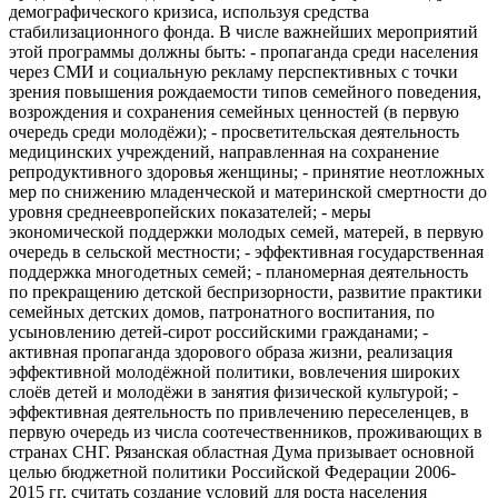
демографического кризиса, используя средства
стабилизационного фонда. В числе важнейших мероприятий
этой программы должны быть: - пропаганда среди населения
через СМИ и социальную рекламу перспективных с точки
зрения повышения рождаемости типов семейного поведения,
возрождения и сохранения семейных ценностей (в первую
очередь среди молодёжи); - просветительская деятельность
медицинских учреждений, направленная на сохранение
репродуктивного здоровья женщины; - принятие неотложных
мер по снижению младенческой и материнской смертности до
уровня среднеевропейских показателей; - меры
экономической поддержки молодых семей, матерей, в первую
очередь в сельской местности; - эффективная государственная
поддержка многодетных семей; - планомерная деятельность
по прекращению детской беспризорности, развитие практики
семейных детских домов, патронатного воспитания, по
усыновлению детей-сирот российскими гражданами; -
активная пропаганда здорового образа жизни, реализация
эффективной молодёжной политики, вовлечения широких
слоёв детей и молодёжи в занятия физической культурой; -
эффективная деятельность по привлечению переселенцев, в
первую очередь из числа соотечественников, проживающих в
странах СНГ. Рязанская областная Дума призывает основной
целью бюджетной политики Российской Федерации 2006-
2015 гг. считать создание условий для роста населения