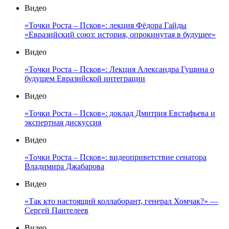
Видео
«Точки Роста – Псков»: лекция Фёдора Гайды
«Евразийский союз: история, опрокинутая в будущее»
Видео
«Точки Роста – Псков»: Лекция Александра Гущина о
будущем Евразийской интеграции
Видео
«Точки Роста – Псков»: доклад Дмитрия Евстафьева и
экспертная дискуссия
Видео
«Точки Роста – Псков»: видеоприветствие сенатора
Владимира Джабарова
Видео
«Так кто настоящий коллаборант, генерал Хомчак?» —
Сергей Пантелеев
Видео