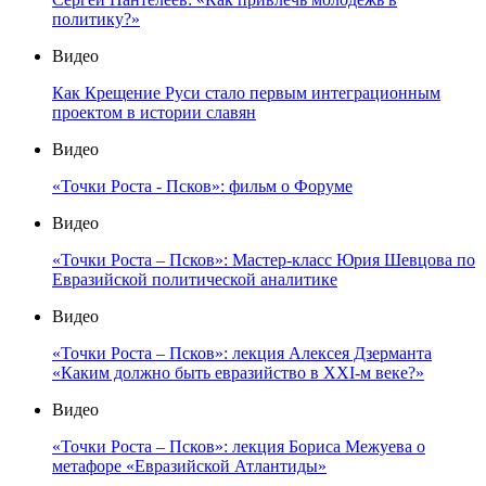
политику?»
Видео
Как Крещение Руси стало первым интеграционным
проектом в истории славян
Видео
«Точки Роста - Псков»: фильм о Форуме
Видео
«Точки Роста – Псков»: Мастер-класс Юрия Шевцова по
Евразийской политической аналитике
Видео
«Точки Роста – Псков»: лекция Алексея Дзерманта
«Каким должно быть евразийство в XXI-м веке?»
Видео
«Точки Роста – Псков»: лекция Бориса Межуева о
метафоре «Евразийской Атлантиды»