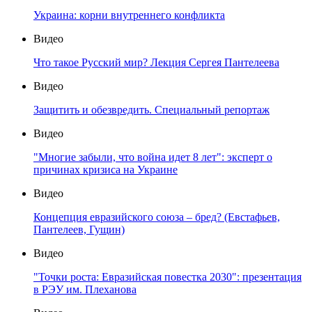
Украина: корни внутреннего конфликта
Видео
Что такое Русский мир? Лекция Сергея Пантелеева
Видео
Защитить и обезвредить. Специальный репортаж
Видео
"Многие забыли, что война идет 8 лет": эксперт о
причинах кризиса на Украине
Видео
Концепция евразийского союза – бред? (Евстафьев,
Пантелеев, Гущин)
Видео
"Точки роста: Евразийская повестка 2030": презентация
в РЭУ им. Плеханова