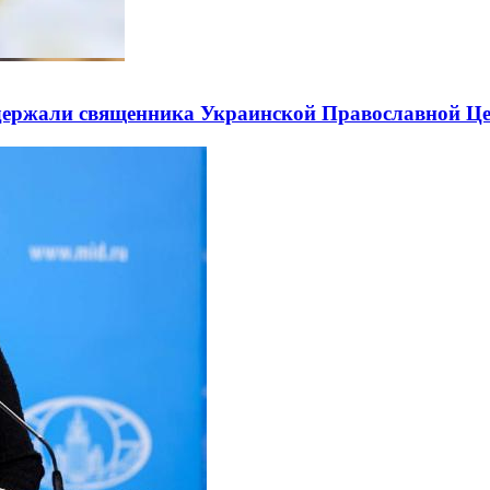
держали священника Украинской Православной Ц