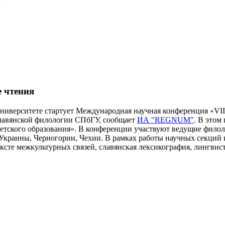
 чтения
университете стартует Международная научная конференция «VI
 славянской филологии СПбГУ, сообщает
ИА "REGNUM"
. В этом
етского образования». В конференции участвуют ведущие филоло
краины, Черногории, Чехии. В рамках работы научных секций и
ксте межкультурных связей, славянская лексикография, лингвис