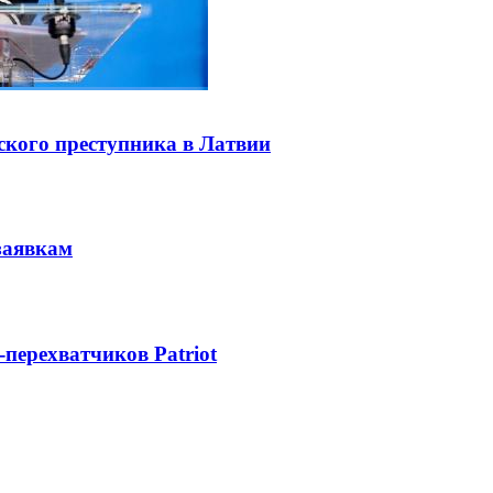
ского преступника в Латвии
заявкам
-перехватчиков Patriot