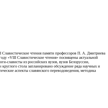
II Славистические чтения памяти профессоров П. А. Дмитриева
 году «VIII Славистические чтения» посвящены актуальной
ги-слависты из российских вузов, вузов Белоруссии,
 круглого стола запланировано обсуждение ряда научных и
тические аспекты славянского переводоведения, методика