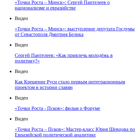
«Точки Роста – Минск»: Сергей Пантелеев о
национализме и евразийстве
Видео
«Точки Роста – Минск»: выступление депутата Госдумы
от Севастополя Дмитрия Белика
Видео
Сергей Пантелеев: «Как привлечь молодёжь в
политику?»
Видео
Как Крещение Руси стало первым интеграционным
проектом в истории славян
Видео
«Точки Роста - Псков»: фильм о Форуме
Видео
«Точки Роста – Псков»: Мастер-класс Юрия Шевцова по
Евразийской политической аналитике