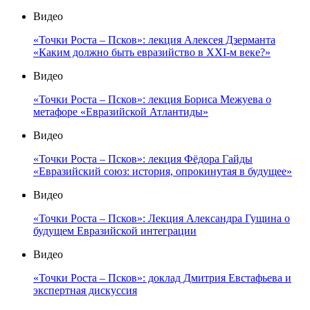
Видео
«Точки Роста – Псков»: лекция Алексея Дзерманта
«Каким должно быть евразийство в XXI-м веке?»
Видео
«Точки Роста – Псков»: лекция Бориса Межуева о
метафоре «Евразийской Атлантиды»
Видео
«Точки Роста – Псков»: лекция Фёдора Гайды
«Евразийский союз: история, опрокинутая в будущее»
Видео
«Точки Роста – Псков»: Лекция Александра Гущина о
будущем Евразийской интеграции
Видео
«Точки Роста – Псков»: доклад Дмитрия Евстафьева и
экспертная дискуссия