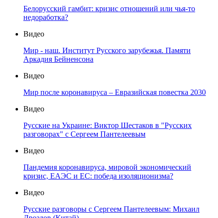
Белорусский гамбит: кризис отношений или чья-то
недоработка?
Видео
Мир - наш. Институт Русского зарубежья. Памяти
Аркадия Бейненсона
Видео
Мир после коронавируса – Евразийская повестка 2030
Видео
Русские на Украине: Виктор Шестаков в "Русских
разговорах" с Сергеем Пантелеевым
Видео
Пандемия коронавируса, мировой экономический
кризис, ЕАЭС и ЕС: победа изоляционизма?
Видео
Русские разговоры с Сергеем Пантелеевым: Михаил
Дроздов (Китай)