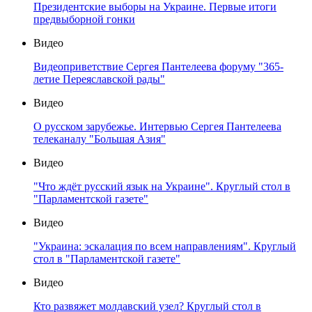
Президентские выборы на Украине. Первые итоги
предвыборной гонки
Видео
Видеоприветствие Сергея Пантелеева форуму "365-
летие Переяславской рады"
Видео
О русском зарубежье. Интервью Сергея Пантелеева
телеканалу "Большая Азия"
Видео
"Что ждёт русский язык на Украине". Круглый стол в
"Парламентской газете"
Видео
"Украина: эскалация по всем направлениям". Круглый
стол в "Парламентской газете"
Видео
Кто развяжет молдавский узел? Круглый стол в