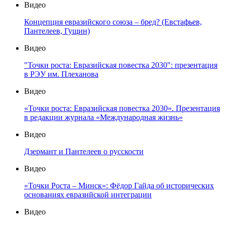
Видео
Концепция евразийского союза – бред? (Евстафьев,
Пантелеев, Гущин)
Видео
"Точки роста: Евразийская повестка 2030": презентация
в РЭУ им. Плеханова
Видео
«Точки роста: Евразийская повестка 2030». Презентация
в редакции журнала «Международная жизнь»
Видео
Дзермант и Пантелеев о русскости
Видео
«Точки Роста – Минск»: Фёдор Гайда об исторических
основаниях евразийской интеграции
Видео