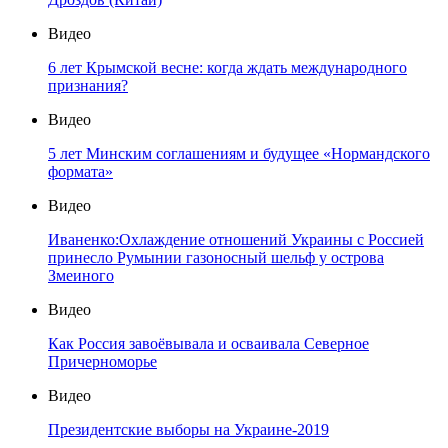
Видео
6 лет Крымской весне: когда ждать международного
признания?
Видео
5 лет Минским соглашениям и будущее «Нормандского
формата»
Видео
Иваненко:Охлаждение отношений Украины с Россией
принесло Румынии газоносный шельф у острова
Змеиного
Видео
Как Россия завоёвывала и осваивала Северное
Причерноморье
Видео
Президентские выборы на Украине-2019