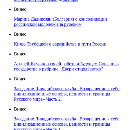
Видео
Марина Дадикозян (Болгария) о консолидации
российской молодёжи за рубежом
Видео
Князь Трубецкой о евразийстве и пути России
Видео
Андрей Якусик о своей работе и будущем Союзного
государства в рубрике "Двери открываются"
Видео
Заседание Ливадийского клуба «Возвращение к себе:
цивилизационные основы, ценности и границы
Русского мира» Часть 2.
Видео
Заседание Ливадийского клуба «Возвращение к себе:
цивилизационные основы, ценности и границы
Русского мира» Часть 1.