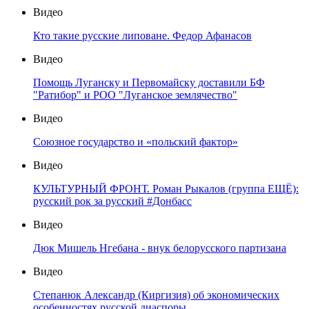
Видео
Кто такие русские липоване. Федор Афанасов
Видео
Помощь Луганску и Первомайску доставили БФ
"Ратибор" и РОО "Луганское землячество"
Видео
Союзное государство и «польский фактор»
Видео
КУЛЬТУРНЫЙ ФРОНТ. Роман Рыкалов (группа ЕЩЁ):
русский рок за русский #Донбасс
Видео
Дюк Мишель Нгебана - внук белорусского партизана
Видео
Степанюк Александр (Киргизия) об экономических
особенностях русской диаспоры