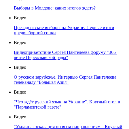
Выборы в Молдове: каких итогов ждать?
Видео
Президентские выборы на Украине. Первые итоги
предвыборной гонки
Видео
Видеоприветствие Сергея Пантелеева форуму "365-
летие Переяславской рады"
Видео
О русском зарубежье. Интервью Сергея Пантелеева
телеканалу "Большая Азия"
Видео
"Что ждёт русский язык на Украине". Круглый стол в
"Парламентской газете"
Видео
"Украина: эскалация по всем направлениям". Круглый