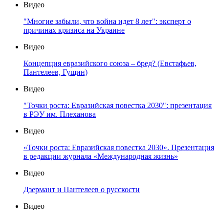
Видео
"Многие забыли, что война идет 8 лет": эксперт о
причинах кризиса на Украине
Видео
Концепция евразийского союза – бред? (Евстафьев,
Пантелеев, Гущин)
Видео
"Точки роста: Евразийская повестка 2030": презентация
в РЭУ им. Плеханова
Видео
«Точки роста: Евразийская повестка 2030». Презентация
в редакции журнала «Международная жизнь»
Видео
Дзермант и Пантелеев о русскости
Видео