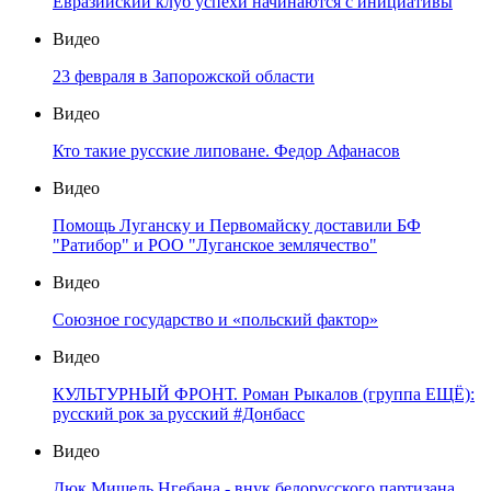
Евразийский клуб успехи начинаются с инициативы
Видео
23 февраля в Запорожской области
Видео
Кто такие русские липоване. Федор Афанасов
Видео
Помощь Луганску и Первомайску доставили БФ
"Ратибор" и РОО "Луганское землячество"
Видео
Союзное государство и «польский фактор»
Видео
КУЛЬТУРНЫЙ ФРОНТ. Роман Рыкалов (группа ЕЩЁ):
русский рок за русский #Донбасс
Видео
Дюк Мишель Нгебана - внук белорусского партизана