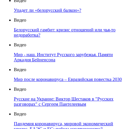
Видео
Упадет ли «белорусский балкон»?
Видео
Белорусский гамбит: кризис отношений или чья-то
недоработка?
Видео
Мир - наш. Институт Русского зарубежья. Памяти
Аркадия Бейненсона
Видео
Мир после коронавируса – Евразийская повестка 2030
Видео
Русские на Украине: Виктор Шестаков в "Русских
разговорах" с Сергеем Пантелеевым
Видео
Пандемия коронавируса, мировой экономический
кризис, ЕАЭС и ЕС: победа изоляционизма?