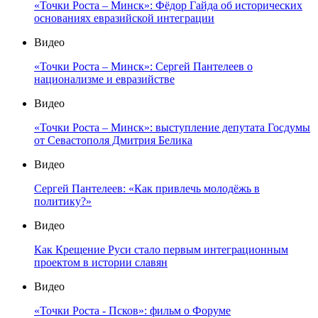
«Точки Роста – Минск»: Фёдор Гайда об исторических
основаниях евразийской интеграции
Видео
«Точки Роста – Минск»: Сергей Пантелеев о
национализме и евразийстве
Видео
«Точки Роста – Минск»: выступление депутата Госдумы
от Севастополя Дмитрия Белика
Видео
Сергей Пантелеев: «Как привлечь молодёжь в
политику?»
Видео
Как Крещение Руси стало первым интеграционным
проектом в истории славян
Видео
«Точки Роста - Псков»: фильм о Форуме