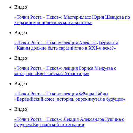
Видео
«Точки Роста – Псков»: Мастер-класс Юрия Шевцова по
Евразийской политической аналитике
Видео
«Точки Роста – Псков»: лекция Алексея Дзерманта
«Каким должно быть евразийство в XXI-м веке?»
Видео
«Точки Роста – Псков»: лекция Бориса Межуева о
метафоре «Евразийской Атлантиды»
Видео
«Точки Роста – Псков»: лекция Фёдора Гайды
«Евразийский союз: история, опрокинутая в будущее»
Видео
«Точки Роста – Псков»: Лекция Александра Гущина о
будущем Евразийской интеграции