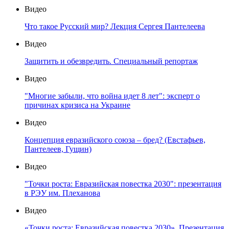
Видео
Что такое Русский мир? Лекция Сергея Пантелеева
Видео
Защитить и обезвредить. Специальный репортаж
Видео
"Многие забыли, что война идет 8 лет": эксперт о
причинах кризиса на Украине
Видео
Концепция евразийского союза – бред? (Евстафьев,
Пантелеев, Гущин)
Видео
"Точки роста: Евразийская повестка 2030": презентация
в РЭУ им. Плеханова
Видео
«Точки роста: Евразийская повестка 2030». Презентация