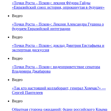
«Точки Роста – Псков»: лекция Фёдора Гайды
«Евразийский союз: история, опрокинутая в будущее»
Видео
«Точки Роста – Псков»: Лекция Александра Гущина о
будущем Евразийской интеграции
Видео
«Точки Роста – Псков»: доклад Дмитрия Евстафьева и
экспертная дискуссия
Видео
«Точки Роста – Псков»: видеоприветствие сенатора
Владимира Джабарова
Видео
«Так кто настоящий коллаборант, генерал Хомчак?» —
Сергей Пантелеев
Видео
Обратная сторона ожиданий: будни российского Крыма